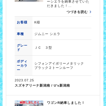
ーシエラを納車させていた
だきました！…
つづきを読む
お客様
K様
車種
ジムニー シエラ
グレー
ＪＣ ３型
ド
ボディ
シフォンアイボリーメタリック
ーカラ
ブラック２トーンルーフ
ー
2023.07.25
スズキアリーナ新潟南 / U’s新潟南
ワゴンR納車しました！