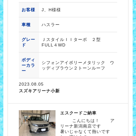
お客様
J、H様様
車種
ハスラー
グレー
ＪスタイルＩＩターボ ２型
ド
FULL４WD
ボディ
シフォンアイボリーメタリック ウ
ーカラ
ッディブラウン２トーンルーフ
ー
2023.08.05
スズキアリーナ小新
エスクードご納車
こんにちは！ ア
リーナ新潟南店です
暑いじゃなくて熱いです