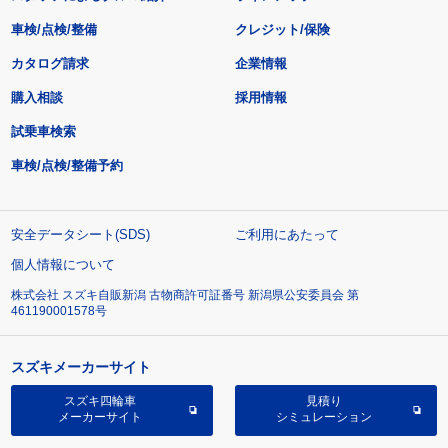
車検/点検/整備
クレジット/保険
カタログ請求
企業情報
購入相談
採用情報
試乗車検索
車検/点検/整備予約
安全データシート(SDS)
ご利用にあたって
個人情報について
株式会社 スズキ自販新潟 古物商許可証番号 新潟県公安委員会 第
461190001578号
スズキメーカーサイト
スズキ四輪車
見積り
メーカーサイト
シミュレーション