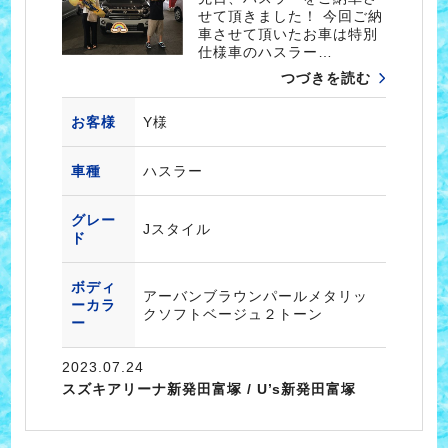
せて頂きました！ 今回ご納
車させて頂いたお車は特別
仕様車のハスラー…
つづきを読む
お客様
Y様
車種
ハスラー
グレー
Jスタイル
ド
ボディ
アーバンブラウンパールメタリッ
ーカラ
クソフトベージュ２トーン
ー
2023.07.24
スズキアリーナ新発田富塚 / U’s新発田富塚