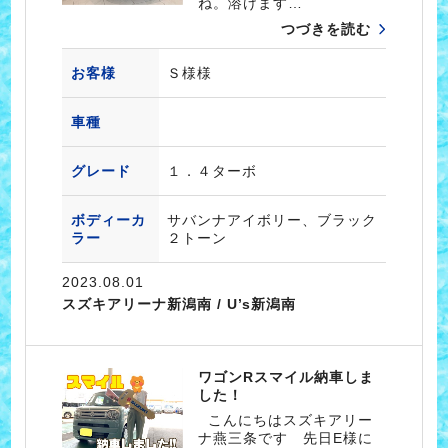
ね。溶けます…
つづきを読む
お客様
Ｓ様様
車種
グレード
１．４ターボ
ボディーカ
サバンナアイボリー、ブラック
ラー
２トーン
2023.08.01
スズキアリーナ新潟南 / U’s新潟南
ワゴンRスマイル納車しま
した！
こんにちはスズキアリー
ナ燕三条です 先日E様に