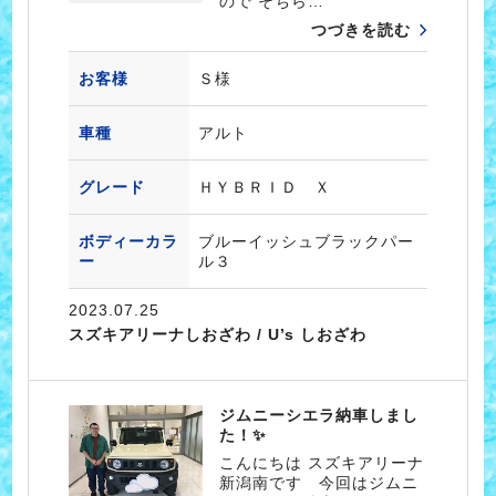
ので そちら…
つづきを読む
お客様
Ｓ様
車種
アルト
グレード
ＨＹＢＲＩＤ Ｘ
ボディーカラ
ブルーイッシュブラックパー
ー
ル３
2023.07.25
スズキアリーナしおざわ / U’s しおざわ
ジムニーシエラ納車しまし
た！✨
こんにちは スズキアリーナ
新潟南です 今回はジムニ