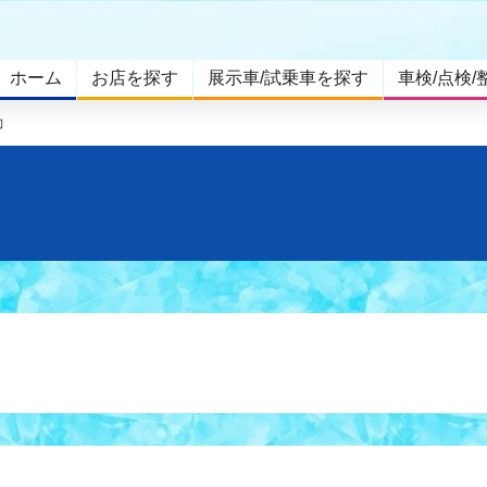
ホーム
お店を探す
展示車/試乗車を探す
車検/点検/
動