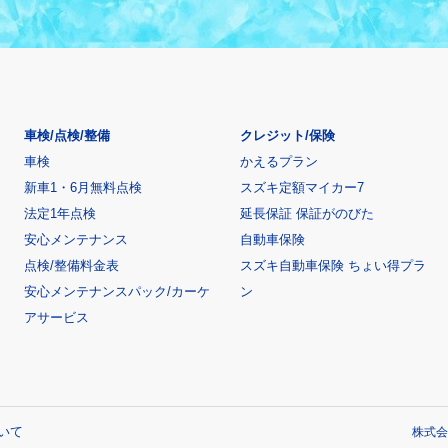
車検/点検/整備
クレジット/保険
車検
かえるプラン
新車1・6月無料点検
スズキ定額マイカー7
法定1年点検
延長保証 保証がのびた
安心メンテナンス
自動車保険
点検/整備料金表
スズキ自動車保険 ちょい得プラ
安心メンテナンスパック/カーケ
ン
アサービス
いて
株式会