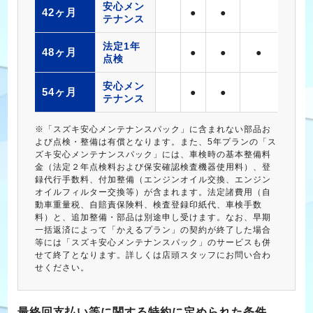
安心メン
42ヶ月
●
●
テナンス
法定1年
48ヶ月
●
●
●
点検
安心メン
54ヶ月
●
●
テナンス
※「スズキ安心メンテナンスパック」に含まれない部品お
よび点検・整備は有償となります。また、5年プランの「ス
ズキ安心メンテナンスパック」には、車検時の基本整備料
金（法定２年点検料および保安確認検査機器使用料）、登
録代行手数料、付加整備（エンジンオイル交換、エンジン
オイルフィルター交換等）が含まれます。法定諸費用（自
動車重量税、自賠責保険料、検査登録印紙代、車検手数
料）と、追加整備・部品は別途申し受けます。なお、早期
一括返済によって「かえるプラン」の契約が終了した場合
等には「スズキ安心メンテナンスパック」のサービスも併
せて終了となります。詳しくは店頭スタッフにお問い合わ
せください。
最終回支払い等に関する特約に定められた条件