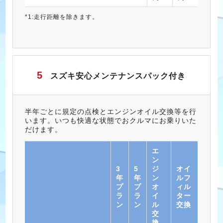
*1:走行距離を除きます。
5
スズキ安心メンテナンスパック付き
半年ごとに規定の点検とエンジンオイル交換等を行
います。いつも快適な状態でおクルマにお乗りいた
だけます。
エ
ン
3
5
ジ
オイ
年
年
ン
ルフ
プ
プ
オ
ィル
ラ
ラ
イ
ター
ン
ン
ル
交換
交
換