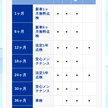
新車1ヶ
1ヶ月
月無料点
●
●
●
検
新車6ヶ
6ヶ月
月無料点
●
●
●
検
法定1年
12ヶ月
●
●
●
●
点検
安心メン
18ヶ月
●
●
●
テナンス
法定1年
24ヶ月
●
●
●
●
点検
安心メン
30ヶ月
●
●
●
テナンス
36ヶ月
車検
●
●
●