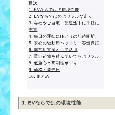
目次
1. EVならではの環境性能
2. EVならではのパワフルな走り
3. 会社やご自宅・配達途中に手軽に
充電
4. 毎日の運転にゆとりの航続距離
5. 安心の駆動用バッテリー容量保証
6. 非常用電源として活用
7. 重い荷物を積んでいてもパワフル
8. 低重心と高剛性ボディー
9. 価格・発売日
10. まとめ
1. EVならではの環境性能