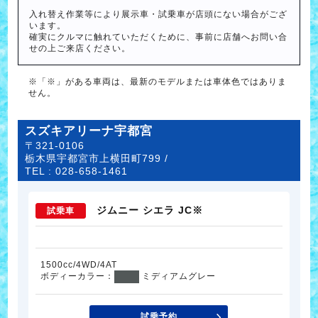
入れ替え作業等により展示車・試乗車が店頭にない場合がござ
います。
確実にクルマに触れていただくために、事前に店舗へお問い合
せの上ご来店ください。
※「※」がある車両は、最新のモデルまたは車体色ではありま
せん。
スズキアリーナ宇都宮
〒321-0106
栃木県宇都宮市上横田町799 /
TEL :
028-658-1461
ジムニー シエラ JC※
試乗車
1500cc/4WD/4AT
ボディーカラー：
ミディアムグレー
試乗予約