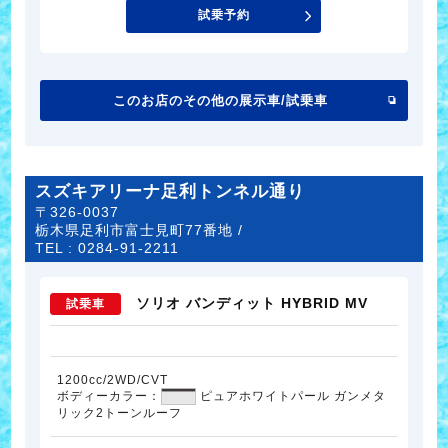
試乗予約
このお店のその他の展示車/試乗車
スズキアリーナ足利トンネル通り
〒326-0037
栃木県足利市富士見町77番地 /
TEL :
0284-91-2211
ソリオ バンディット HYBRID MV
試乗車
1200cc/2WD/CVT
ボディーカラー：
ピュアホワイトパール ガンメタ
リック2トーンルーフ