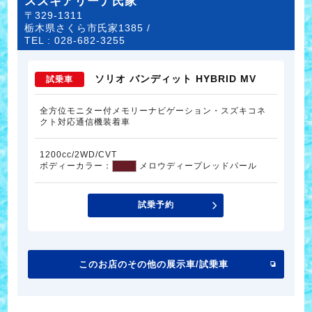
スズキアリーナ氏家
〒329-1311
栃木県さくら市氏家1385 /
TEL :
028-682-3255
ソリオ バンディット HYBRID MV
試乗車
全方位モニター付メモリーナビゲーション・スズキコネ
クト対応通信機装着車
1200cc/2WD/CVT
ボディーカラー：
メロウディープレッドパール
試乗予約
このお店のその他の展示車/試乗車