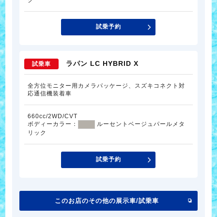
ク
試乗予約
ラパン LC HYBRID X
試乗車
全方位モニター用カメラパッケージ、スズキコネクト対
応通信機装着車
660cc/2WD/CVT
ボディーカラー：
ルーセントベージュパールメタ
リック
試乗予約
このお店のその他の展示車/試乗車