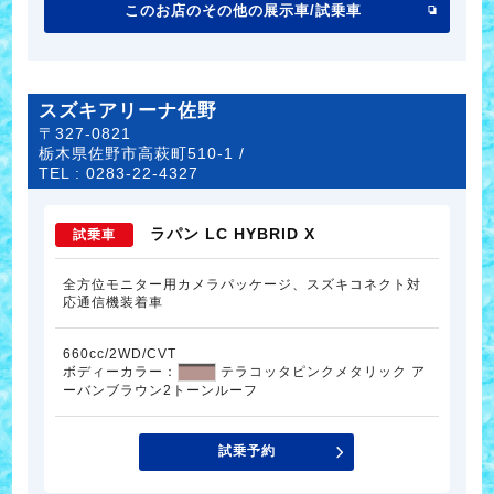
このお店のその他の展示車/試乗車
スズキアリーナ佐野
〒327-0821
栃木県佐野市高萩町510-1 /
TEL :
0283-22-4327
ラパン LC HYBRID X
試乗車
全方位モニター用カメラパッケージ、スズキコネクト対
応通信機装着車
660cc/2WD/CVT
ボディーカラー：
テラコッタピンクメタリック ア
ーバンブラウン2トーンルーフ
試乗予約