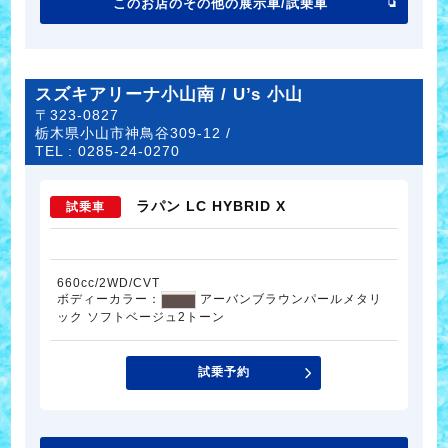
このお店のその他の展示車/試乗車
スズキアリーナ小山南 / U’s 小山
〒323-0827
栃木県小山市神鳥谷309-12 /
TEL :
0285-24-0270
ラパン LC HYBRID X
試乗車
660cc/2WD/CVT
ボディーカラー：
アーバンブラウンパールメタリ
ック ソフトベージュ2トーン
試乗予約