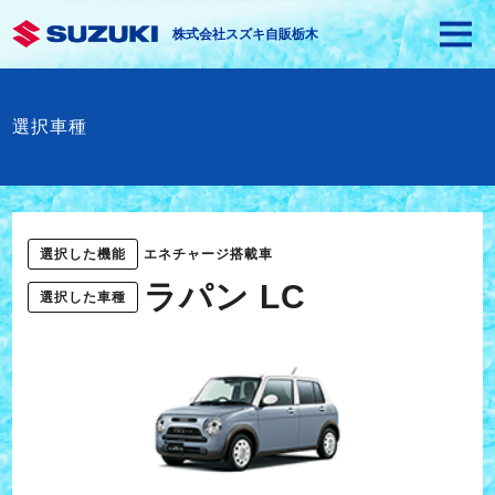
株式会社スズキ自販栃木
選択車種
選択した機能
エネチャージ搭載車
ラパン LC
選択した車種