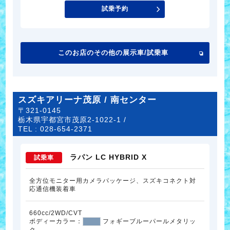
試乗予約
このお店のその他の展示車/試乗車
スズキアリーナ茂原 / 南センター
〒321-0145
栃木県宇都宮市茂原2-1022-1 /
TEL :
028-654-2371
ラパン LC HYBRID X
試乗車
全方位モニター用カメラパッケージ、スズキコネクト対
応通信機装着車
660cc/2WD/CVT
ボディーカラー：
フォギーブルーパールメタリッ