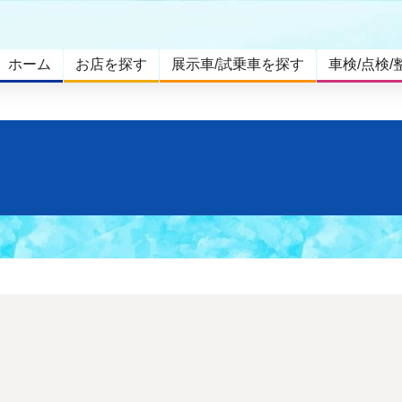
ホーム
お店を探す
展示車/試乗車を探す
車検/点検/
。