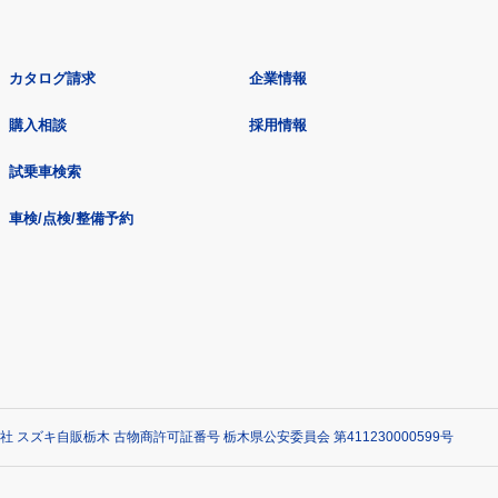
カタログ請求
企業情報
購入相談
採用情報
試乗車検索
車検/点検/整備予約
社 スズキ自販栃木 古物商許可証番号 栃木県公安委員会 第411230000599号