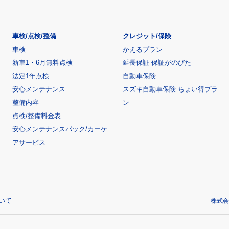
車検/点検/整備
クレジット/保険
車検
かえるプラン
新車1・6月無料点検
延長保証 保証がのびた
法定1年点検
自動車保険
安心メンテナンス
スズキ自動車保険 ちょい得プラ
整備内容
ン
点検/整備料金表
安心メンテナンスパック/カーケ
アサービス
いて
株式会