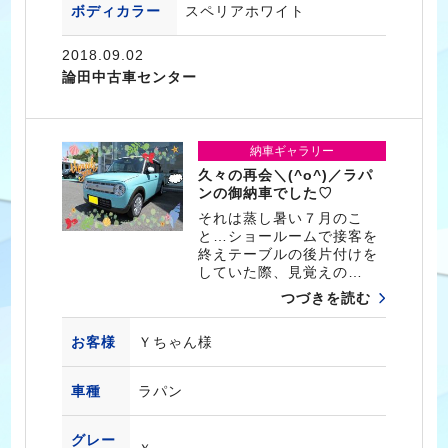
ボディカラー
スペリアホワイト
2018.09.02
論田中古車センター
納車ギャラリー
久々の再会＼(^o^)／ラパ
ンの御納車でした♡
それは蒸し暑い７月のこ
と…ショールームで接客を
終えテーブルの後片付けを
していた際、見覚えの…
つづきを読む
お客様
Ｙちゃん様
車種
ラパン
グレー