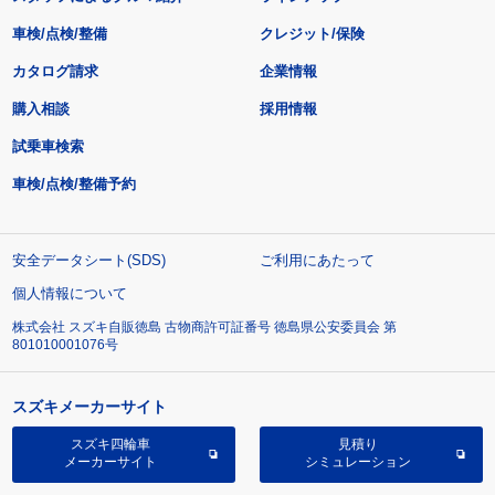
車検/点検/整備
クレジット/保険
カタログ請求
企業情報
購入相談
採用情報
試乗車検索
車検/点検/整備予約
安全データシート(SDS)
ご利用にあたって
個人情報について
株式会社 スズキ自販徳島 古物商許可証番号 徳島県公安委員会 第
801010001076号
スズキメーカーサイト
スズキ四輪車
見積り
メーカーサイト
シミュレーション