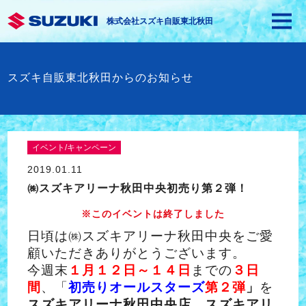
株式会社スズキ自販東北秋田
スズキ自販東北秋田からのお知らせ
イベント/キャンペーン
2019.01.11
㈱スズキアリーナ秋田中央初売り第２弾！
※このイベントは終了しました
日頃は㈱スズキアリーナ秋田中央をご愛
顧いただきありがとうございます。
今週末
１月１２日～１４日
までの
３日
間
、「
初売りオールスターズ
第２弾
」
を
スズキアリーナ秋田中央店、スズキアリ