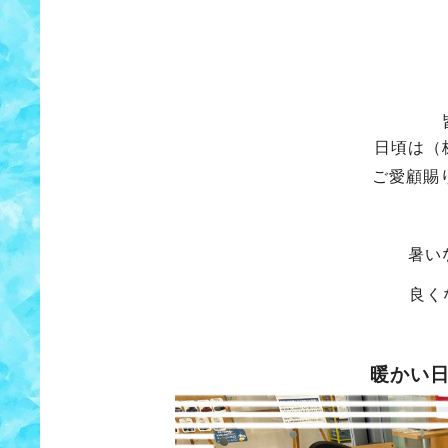
日頃は（
ご愛顧賜
暑い
良く
暖かい