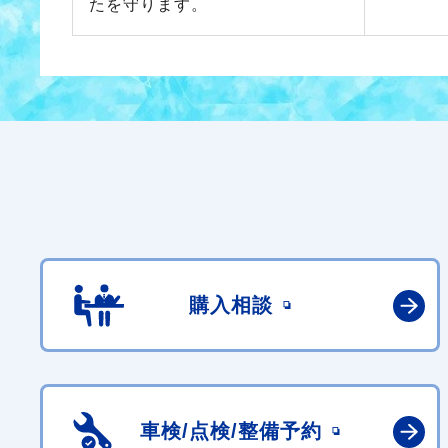
たを守ります。
購入相談
車検/点検/
整備予約