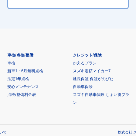
車検/点検/整備
クレジット/保険
車検
かえるプラン
新車1・6月無料点検
スズキ定額マイカー7
法定1年点検
延長保証 保証がのびた
安心メンテナンス
自動車保険
点検/整備料金表
スズキ自動車保険 ちょい得プラ
ン
いて
株式会社 ス