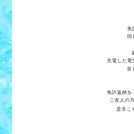
免
同
充電した電
音
免許返納を
ご友人の
是非こ