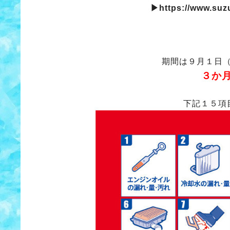
▶
https://www.suz
期間は９月１日
３か
下記１５項