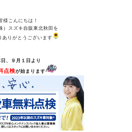
皆様こんにちは！
株）スズキ自販東北秋田を
りありがとうございます
本日、９月１日より
料点検
が始まります