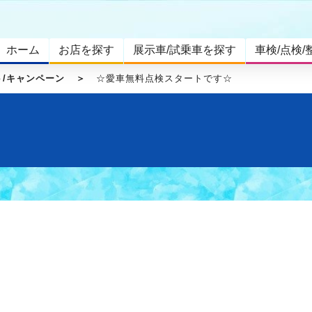
ホーム
お店を探す
展示車/試乗車を探す
車検/点検/
ト/キャンペーン
☆愛車無料点検スタートです☆
せ