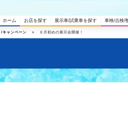
ホーム
お店を探す
展示車/試乗車を探す
車検/点検/
ト/キャンペーン
６月初めの展示会開催！
せ