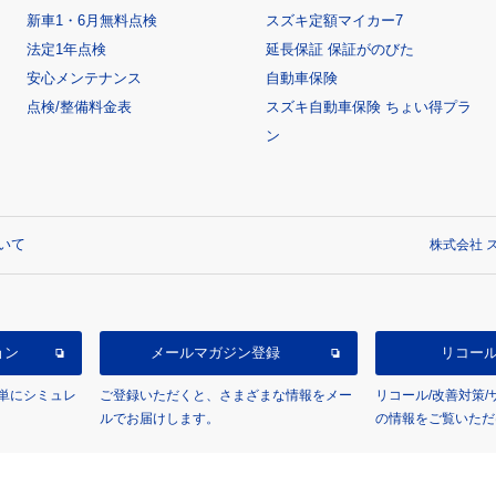
新車1・6月無料点検
スズキ定額マイカー7
法定1年点検
延長保証 保証がのびた
安心メンテナンス
自動車保険
点検/整備料金表
スズキ自動車保険 ちょい得プラ
ン
いて
株式会社 ス
ョン
メールマガジン登録
リコー
単にシミュレ
ご登録いただくと、さまざまな情報をメー
リコール/改善対策
ルでお届けします。
の情報をご覧いただ