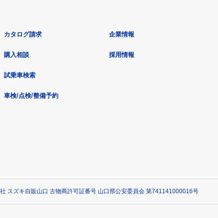
カタログ請求
企業情報
購入相談
採用情報
試乗車検索
車検/点検/整備予約
社 スズキ自販山口 古物商許可証番号 山口県公安委員会 第741141000016号