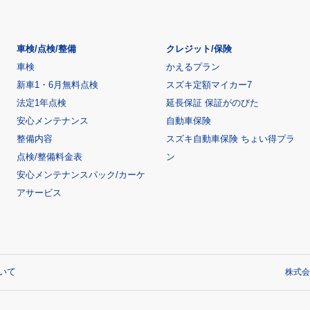
車検/点検/整備
クレジット/保険
車検
かえるプラン
新車1・6月無料点検
スズキ定額マイカー7
法定1年点検
延長保証 保証がのびた
安心メンテナンス
自動車保険
整備内容
スズキ自動車保険 ちょい得プラ
点検/整備料金表
ン
安心メンテナンスパック/カーケ
アサービス
いて
株式会