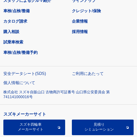
スタッフによるクルマ紹介
ラインアップ
車検/点検/整備
クレジット/保険
カタログ請求
企業情報
購入相談
採用情報
試乗車検索
車検/点検/整備予約
安全データシート(SDS)
ご利用にあたって
個人情報について
株式会社 スズキ自販山口 古物商許可証番号 山口県公安委員会 第
741141000016号
スズキメーカーサイト
スズキ四輪車
見積り
メーカーサイト
シミュレーション