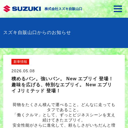
株式会社スズキ自販山口
スズキ自販山口からのお知らせ
新車情報
2026.05.08
積めるバン。強いバン。 New エブリイ 登場！
趣味を広げる、特別なエブリイ。 New エブリ
イ Jリミテッド 登場！
荷物をたくさん積んで運べること。どんなに走っても
タフであること。
「働くクルマ」として、ずっとビジネスシーンを支え
続けてきたエブリイ。
安全性能がさらに進化して、頼もしさがいちだんと増