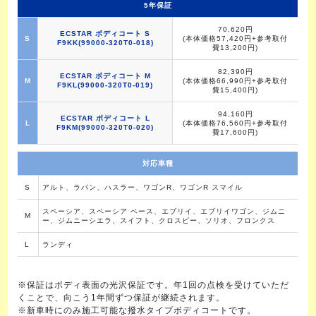
5年保証
70,620円
ECSTAR ボディコート S
S
(本体価格57,420円+参考取付
F9KK(99000-320T0-018)
費13,200円)
82,390円
ECSTAR ボディコート M
M
(本体価格66,990円+参考取付
F9KL(99000-320T0-019)
費15,400円)
94,160円
ECSTAR ボディコート L
L
(本体価格76,560円+参考取付
F9KM(99000-320T0-020)
費17,600円)
対応車種
S
アルト、ラパン、ハスラー、ワゴンR、ワゴンR スマイル
スペーシア、スペーシア ベース、エブリイ、エブリイワゴン、ジムニ
M
ー、ジムニーシエラ、スイフト、クロスビー、ソリオ、フロンクス
L
ランディ
※保証はボディ表面の光沢保証です。年1回の点検を受けていただ
くことで、向こう1年間ずつ保証が継続されます。
※新車時にのみ施工可能な撥水タイプボディコートです。