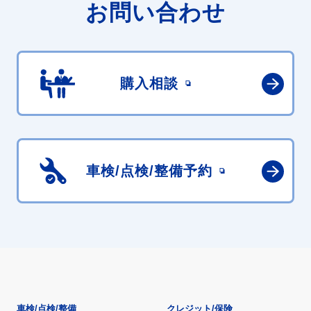
お問い合わせ
購入相談
車検/点検/
整備予約
車検/点検/整備
クレジット/保険