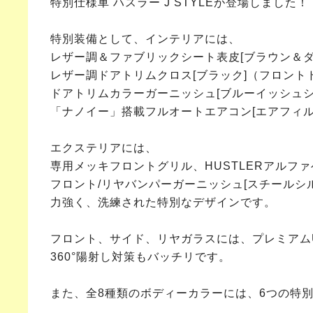
特別仕様車 ハスラー J STYLEが登場しました！
特別装備として、インテリアには、
レザー調＆ファブリックシート表皮[ブラウン＆ダ
レザー調ドアトリムクロス[ブラック]（フロント
ドアトリムカラーガーニッシュ[ブルーイッシュシ
「ナノイー」搭載フルオートエアコン[エアフィ
エクステリアには、
専用メッキフロントグリル、HUSTLERアルフ
フロント/リヤバンパーガーニッシュ[スチールシ
力強く、洗練された特別なデザインです。
フロント、サイド、リヤガラスには、プレミアムU
360°陽射し対策もバッチリです。
また、全8種類のボディーカラーには、6つの特