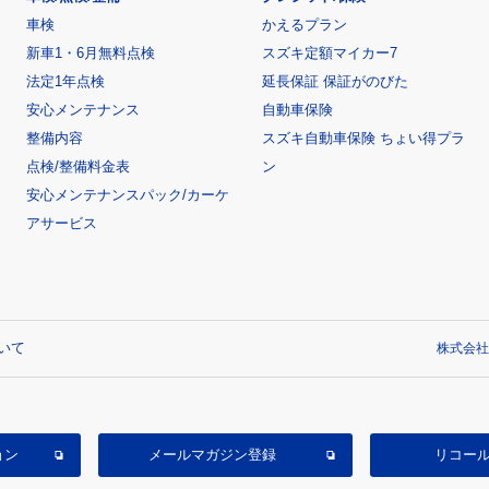
車検
かえるプラン
新車1・6月無料点検
スズキ定額マイカー7
法定1年点検
延長保証 保証がのびた
安心メンテナンス
自動車保険
整備内容
スズキ自動車保険 ちょい得プラ
点検/整備料金表
ン
安心メンテナンスパック/カーケ
アサービス
いて
株式会社
ョン
メールマガジン登録
リコー