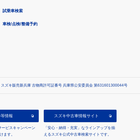
試乗車検索
車検/点検/整備予約
 スズキ販売新兵庫 古物商許可証番号 兵庫県公安委員会 第631601300044号
ル等情報
スズキ中古車情報サイト
/サービスキャンペーン
「安心・納得・充実」なラインアップを揃
けます。
えるスズキ公式中古車検索サイトです。