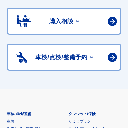
購入相談
車検/点検/
整備予約
車検/点検/整備
クレジット/保険
車検
かえるプラン