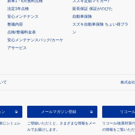
新車1・6月無料点検
スズキ定額マイカー7
法定1年点検
延長保証 保証がのびた
安心メンテナンス
自動車保険
整備内容
スズキ自動車保険 ちょい得プラ
点検/整備料金表
ン
安心メンテナンスパック/カーケ
アサービス
いて
株式会社
ョン
メールマガジン登録
リコー
単にシミュレ
ご登録いただくと、さまざまな情報をメー
リコール/改善対策
ルでお届けします。
の情報をご覧いただ