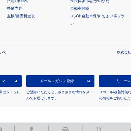
法定1年点検
延長保証 保証がのびた
整備内容
自動車保険
点検/整備料金表
スズキ自動車保険 ちょい得プラ
ン
いて
株式会社
ョン
メールマガジン登録
リコー
単にシミュレ
ご登録いただくと、さまざまな情報をメー
リコール/改善対策
ルでお届けします。
の情報をご覧いただ