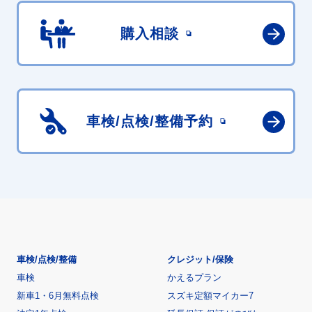
購入相談
車検/点検/
整備予約
車検/点検/整備
クレジット/保険
車検
かえるプラン
新車1・6月無料点検
スズキ定額マイカー7