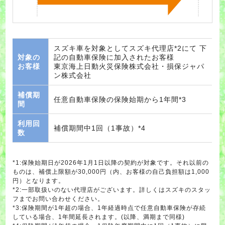
スズキ車を対象としてスズキ代理店*2にて 下
対象の
記の自動車保険に加入されたお客様
お客様
東京海上日動火災保険株式会社・損保ジャパ
ン株式会社
補償期
任意自動車保険の保険始期から1年間*3
間
利用回
補償期間中1回（1事故）*4
数
*1:保険始期日が2026年1月1日以降の契約が対象です。それ以前の
ものは、補償上限額が30,000円（内、お客様の自己負担額は1,000
円）となります。
*2:一部取扱いのない代理店がございます。詳しくはスズキのスタッ
フまでお問い合わせください。
*3:保険期間が1年超の場合、1年経過時点で任意自動車保険が存続
している場合、1年間延長されます。(以降、満期まで同様)