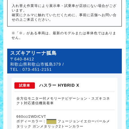
入れ替え作業等により展示車・試乗車が店頭にない場合がござ
います。
確実にクルマに触れていただくために、事前に店舗へお問い合
せの上ご来店ください。
※「※」がある車両は、最新のモデルまたは車体色ではありま
せん。
スズキアリーナ狐島
〒640-8412
和歌山県和歌山市狐島379 /
TEL :
073-451-2151
ハスラー HYBRID X
試乗車
全方位モニター付メモリーナビゲーション・スズキコネ
クト対応通信機装着車
660cc/2WD/CVT
ボディーカラー：
フュージョンイエローパールメ
タリック ガンメタリック2トーンカラー