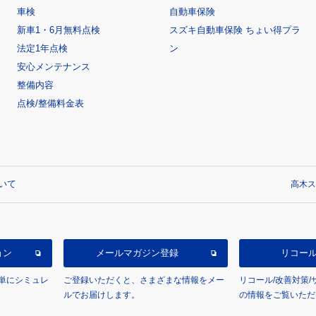
車検
自動車保険
新車1・6月無料点検
スズキ自動車保険 ちょい得プラ
法定1年点検
ン
安心メンテナンス
整備内容
点検/整備料金表
いて
高木ス
ョン
メールマガジン登録
リコー
単にシミュレ
ご登録いただくと、さまざまな情報をメー
リコール/改善対策
ルでお届けします。
の情報をご覧いただ