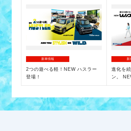
新車情報
新
2つの遊べる軽！NEW ハスラー
進化を
登場！
ン。 N