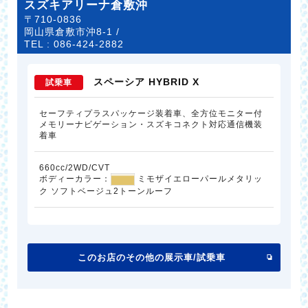
スズキアリーナ倉敷沖
〒710-0836
岡山県倉敷市沖8-1 /
TEL :
086-424-2882
スペーシア HYBRID X
試乗車
セーフティプラスパッケージ装着車、全方位モニター付
メモリーナビゲーション・スズキコネクト対応通信機装
着車
660cc/2WD/CVT
ボディーカラー：
ミモザイエローパールメタリッ
ク ソフトベージュ2トーンルーフ
このお店のその他の展示車/試乗車