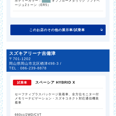
ボディーカラー：
オフブルーメタリック ソフトベ
ージュ2トーン（ER5）
このお店のその他の展示車/試乗車
スズキアリーナ吉備津
〒701-1202
岡山県岡山市北区楢津498-3 /
TEL :
086-239-8878
スペーシア HYBRID X
試乗車
セーフティプラスパッケージ装着車、全方位モニター付
メモリーナビゲーション・スズキコネクト対応通信機装
着車
660cc/2WD/CVT