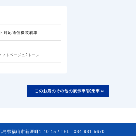
ト対応通信機装着車
ソフトベージュ2トーン
このお店のその他の展示車/試乗車
広島県福山市新涯町1-40-15 /
TEL :
084-981-5670