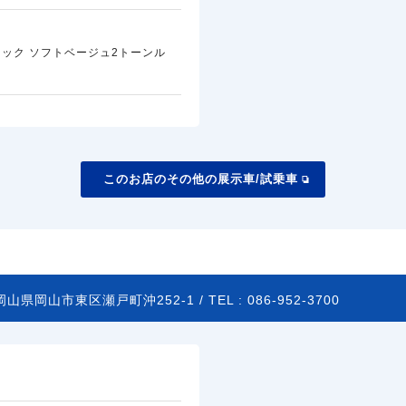
ック ソフトベージュ2トーンル
このお店のその他の展示車/試乗車
岡山県岡山市東区瀬戸町沖252-1 /
TEL :
086-952-3700