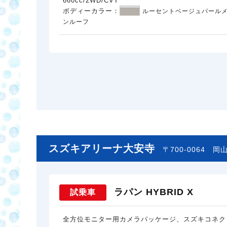
660cc/2WD/CVT
ボディーカラー：
ルーセントベージュパールメ
ンルーフ
スズキアリーナ大安寺
〒700-0064
岡山
ラパン HYBRID X
試乗車
全方位モニター用カメラパッケージ、スズキコネク