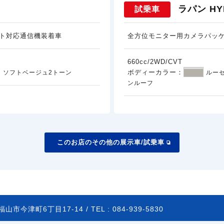
ラパン HYB
試乗車
ト対応通信機装着車
全方位モニター用カメラパッ
660cc/2WD/CVT
ボディーカラー：
 ソフトベージュ2トーン
ルー
ンルーフ
このお店のその他の展示車/試乗車
山市今津町6丁目17-14 /
TEL :
084-939-5830