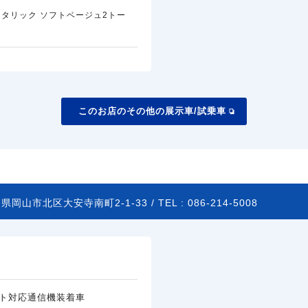
タリック ソフトベージュ2トー
このお店のその他の展示車/試乗車
県岡山市北区大安寺南町2-1-33 /
TEL :
086-214-5008
ト対応通信機装着車