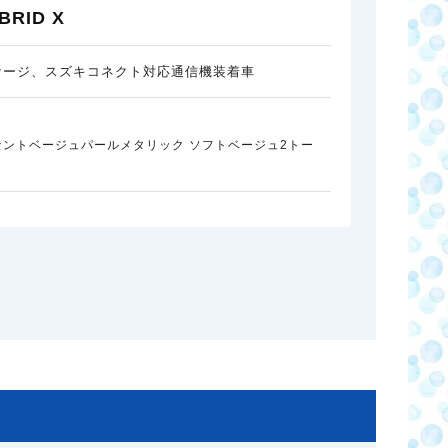
RID X
ケージ、スズキコネクト対応通信機装着車
セントベージュパールメタリック ソフトベージュ2トー