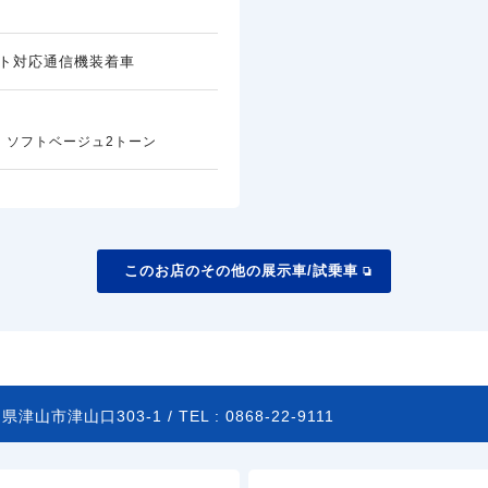
ト対応通信機装着車
 ソフトベージュ2トーン
このお店のその他の展示車/試乗車
県津山市津山口303-1 /
TEL :
0868-22-9111