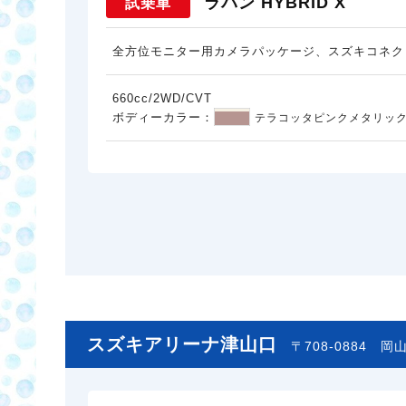
ラパン HYBRID X
試乗車
全方位モニター用カメラパッケージ、スズキコネク
660cc/2WD/CVT
ボディーカラー：
テラコッタピンクメタリック
スズキアリーナ津山口
〒708-0884
岡山