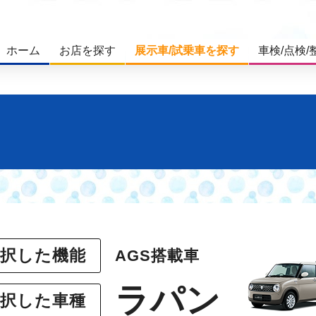
ホーム
お店を探す
展示車/試乗車を探す
車検/点検/
選択した機能
AGS搭載車
ラパン
選択した車種