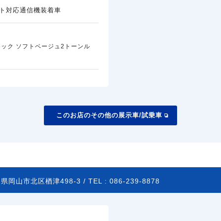
ト対応通信機装着車
ック ソフトベージュ2トーンル
このお店のその他の展示車/試乗車
県岡山市北区楢津498-3 /
TEL :
086-239-8878