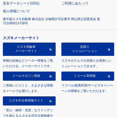
安全データシート(SDS)
ご利用にあたって
個人情報について
東中国スズキ自動車 株式会社 古物商許可証番号 岡山県公安委員会 第
721090013738号
スズキメーカーサイト
スズキ四輪車
見積り
メーカーサイト
シミュレーション
車種の詳細などメーカー情報をご覧
スズキのクルマの見積りを簡単にシ
いただける、メーカーサイトです。
ミュレーションできます。
メールマガジン登録
リコール等情報
ご登録いただくと、さまざまな情報
リコール/改善対策/サービスキャンペ
をメールでお届けします。
ーンの情報をご覧いただけます。
スズキ中古車情報サイト
「安心・納得・充実」なラインアッ
プを揃えるスズキ公式中古車検索サ