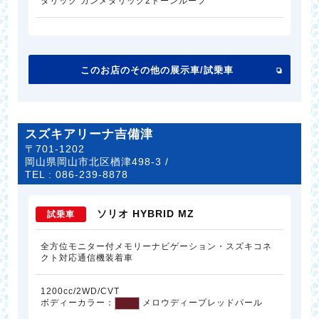
タリック ガンメタリック2トーンルーフ
このお店のその他の展示車/試乗車
スズキアリーナ吉備津
〒701-1202
岡山県岡山市北区楢津498-3 /
TEL :
086-239-8878
ソリオ HYBRID MZ
試乗車
全方位モニター付メモリーナビゲーション・スズキコネ
クト対応通信機装着車
1200cc/2WD/CVT
ボディーカラー：
メロウディープレッドパール