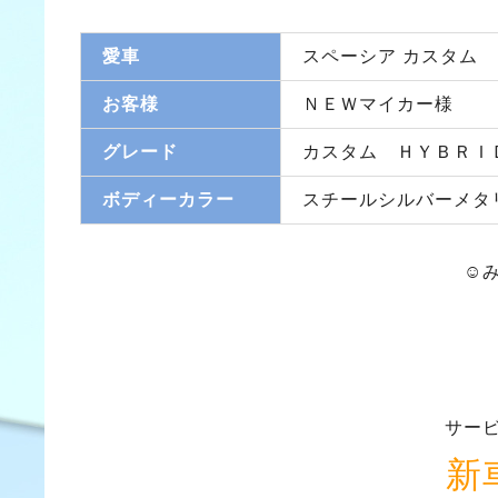
愛車
スペーシア カスタム
お客様
ＮＥＷマイカー様
グレード
カスタム ＨＹＢＲＩ
ボディーカラー
スチールシルバーメタ
☺
サー
新