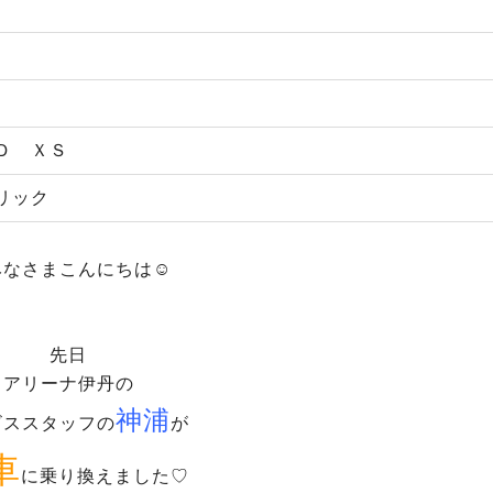
Ｄ ＸＳ
リック
みなさまこんにちは☺
先日
アリーナ伊丹の
神浦
ビススタッフの
が
車
に乗り換えました♡