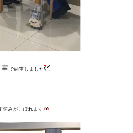
車室
で納車しました
ず笑みがこぼれます