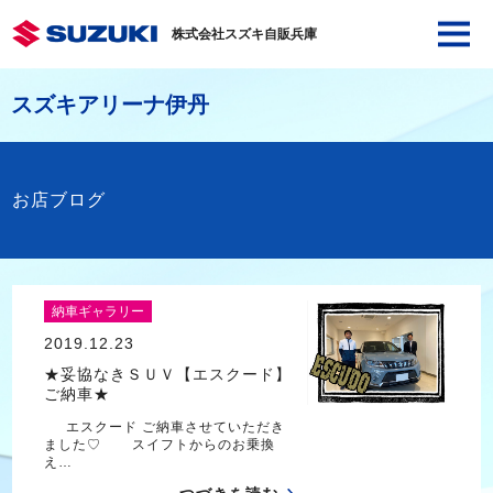
株式会社スズキ自販兵庫
スズキアリーナ伊丹
お店ブログ
納車ギャラリー
2019.12.23
★妥協なきＳＵＶ【エスクード】
ご納車★
エスクード ご納車させていただき
ました♡ スイフトからのお乗換
え…