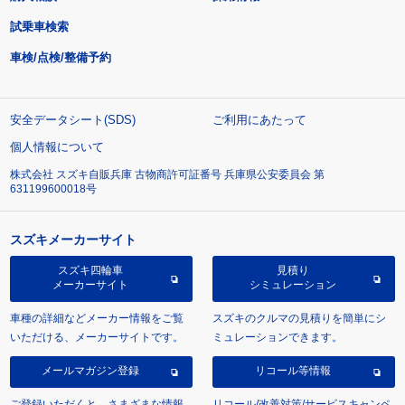
試乗車検索
車検/点検/整備予約
安全データシート(SDS)
ご利用にあたって
個人情報について
株式会社 スズキ自販兵庫 古物商許可証番号 兵庫県公安委員会 第
631199600018号
スズキメーカーサイト
スズキ四輪車
見積り
メーカーサイト
シミュレーション
車種の詳細などメーカー情報をご覧
スズキのクルマの見積りを簡単にシ
いただける、メーカーサイトです。
ミュレーションできます。
メールマガジン登録
リコール等情報
ご登録いただくと、さまざまな情報
リコール/改善対策/サービスキャンペ