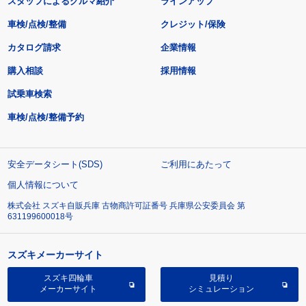
スタッフによるクルマ紹介
ラインアップ
車検/点検/整備
クレジット/保険
カタログ請求
企業情報
購入相談
採用情報
試乗車検索
車検/点検/整備予約
安全データシート(SDS)
ご利用にあたって
個人情報について
株式会社 スズキ自販兵庫 古物商許可証番号 兵庫県公安委員会 第
631199600018号
スズキメーカーサイト
スズキ四輪車
見積り
メーカーサイト
シミュレーション