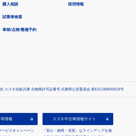
購入相談
採用情報
試乗車検索
車検/点検/整備予約
社 スズキ自販兵庫 古物商許可証番号 兵庫県公安委員会 第631199600018号
ル等情報
スズキ中古車情報サイト
/サービスキャンペーン
「安心・納得・充実」なラインアップを揃