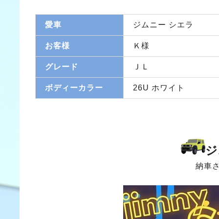
愛車
ジムニー シエラ
お客様
Ｋ様
グレード
ＪＬ
ボディーカラー
26U ホワイト
ジ
納車