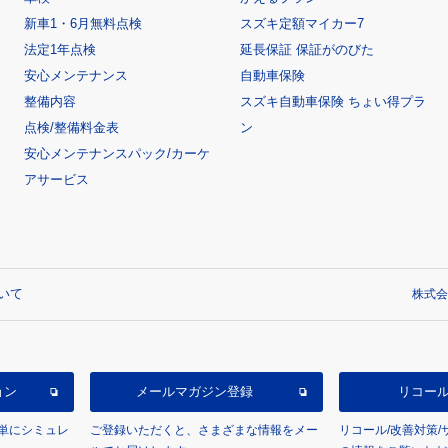
新車1・6月無料点検
スズキ定額マイカー7
法定1年点検
延長保証 保証がのびた
安心メンテナンス
自動車保険
整備内容
スズキ自動車保険 ちょい得プラ
点検/整備料金表
ン
安心メンテナンスパック/カーケ
アサービス
いて
株式会
ョン
メールマガジン登録
リコー
単にシミュレ
ご登録いただくと、さまざまな情報をメー
リコール/改善対策