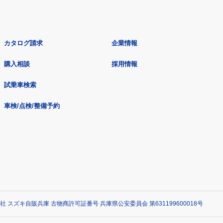
カタログ請求
企業情報
購入相談
採用情報
試乗車検索
車検/点検/整備予約
社 スズキ自販兵庫 古物商許可証番号 兵庫県公安委員会 第631199600018号