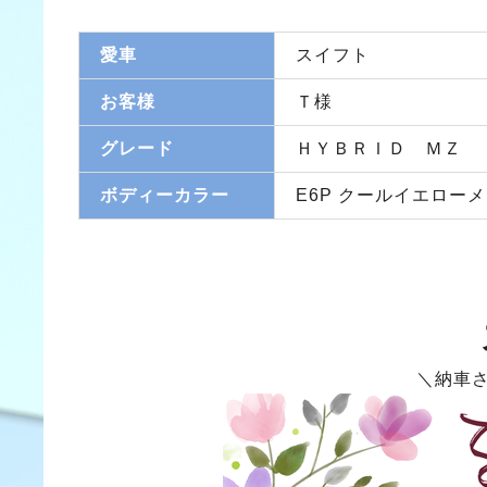
愛車
スイフト
お客様
Ｔ様
グレード
ＨＹＢＲＩＤ ＭＺ
ボディーカラー
E6P クールイエロー
＼納車