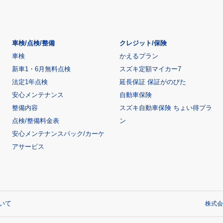
車検/点検/整備
クレジット/保険
車検
かえるプラン
新車1・6月無料点検
スズキ定額マイカー7
法定1年点検
延長保証 保証がのびた
安心メンテナンス
自動車保険
整備内容
スズキ自動車保険 ちょい得プラ
点検/整備料金表
ン
安心メンテナンスパック/カーケ
アサービス
いて
株式会