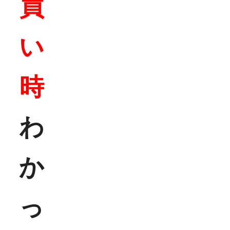
買
い
時
わ
か
っ