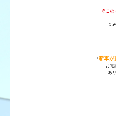
※この
☺
新車が
『
お電
あ