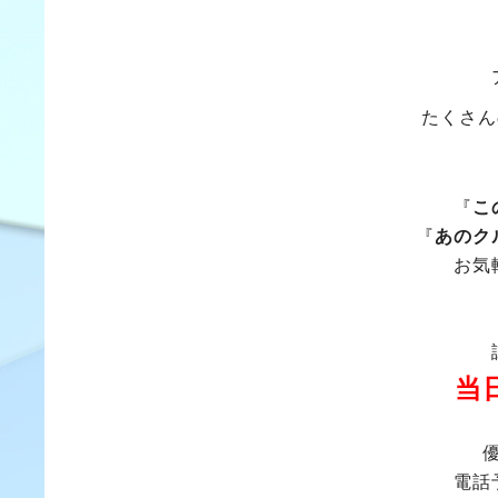
たくさん
『
こ
『
あのク
お気
当
電話