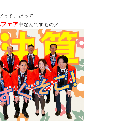
だって、だって。
算フェア
中なんですもの／