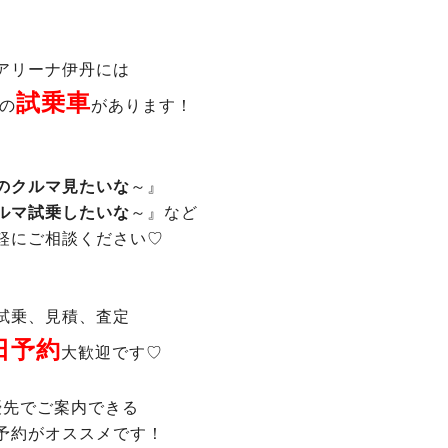
アリーナ伊丹には
試乗車
の
があります！
のクルマ見たいな
～』
ルマ試乗したいな
～』など
軽にご相談ください♡
試乗、見積、査定
日予約
大歓迎です♡
優先でご案内できる
予約がオススメです！