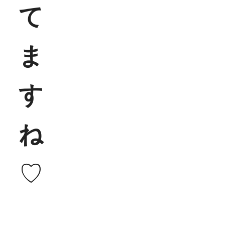
て
ま
す
ね
♡