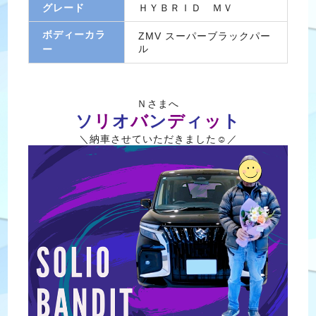
グレード
ＨＹＢＲＩＤ ＭＶ
ボディーカラ
ZMV スーパーブラックパー
ル
ー
Ｎさまへ
ソ
リ
オ
バ
ン
デ
ィ
ッ
ト
＼納車させていただきました☺／