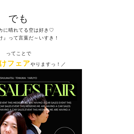
でも
カに晴れてる空は好き♡
け』って言葉だ～いすき！
ってことで
けフェア
やりますっ！／