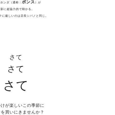
ポンス
、ホンダ（通称
：
）が
撮影に超協力的で助かる。
クに厳しいのは店長シバノと同じ。
さて
さて
さて
かけが楽しいこの季節に
マを買いにきませんか？