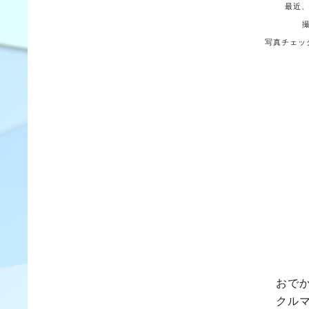
最近
写真チェッ
おで
クル