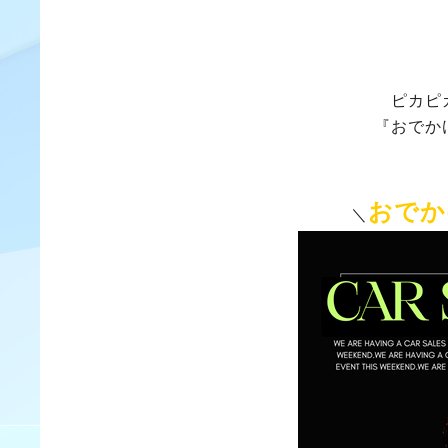
ピカピ
『おでか
おでか
＼