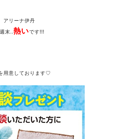
アリーナ伊丹
熱い
週末..
です!!!
を用意しております♡