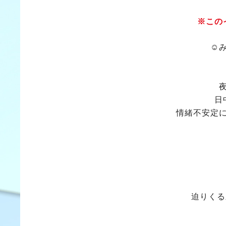
※この
☺
日
情緒不安定
迫りくる