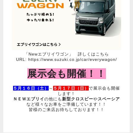
「Newエブリイワゴン」 詳しくはこちら
URL:
https://www.suzuki.co.jp/car/everywagon/
展示会も開催！！
５月１６日（土）
～
５月１７日（日）
で展示会も開催
します！
ＮＥＷエブリイ
の他にも
新型クロスビー
や
スペーシア
など様々なお車をご準備しています！！
皆様のご来店お待ちしております！！