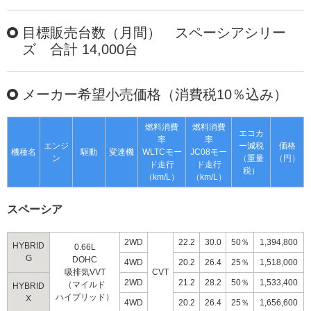
目標販売台数（月間） スペーシアシリー
ズ 合計 14,000台
メーカー希望小売価格（消費税10％込み）
燃料消費
燃料消費
エコカ
率
率
エンジ
ー減税
価格
機種名
駆動
変速機
WLTCモー
JC08モー
ン
（重量
（円）
ド走行
ド走行
税）
（km/L）
（km/L）
スペーシア
2WD
22.2
30.0
50％
1,394,800
HYBRID
0.66L
G
DOHC
4WD
20.2
26.4
25％
1,518,000
吸排気VVT
CVT
2WD
21.2
28.2
50％
1,533,400
（マイルド
HYBRID
ハイブリッド）
X
4WD
20.2
26.4
25％
1,656,600