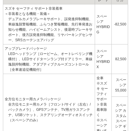
レード
（円）
スズキ セーフティ サポート非装着車
＜非装着となる機能・装備＞
スペー
デュアルカメラブレーキサポート、誤発進抑制機能、
シア
車線逸脱警報機能、ふらつき警報機能、先行車発進お
-82,500
HYBRID
知らせ機能、ハイビームアシスト、
後退時
ブレーキサ
G
ポート、後方誤発進抑制機能、
リヤパーキングセンサ
ー、
SRSカーテンエアバッグ
アップグレードパッケージ
スペー
LEDヘッドランプ［ロービーム、オートレベリング機
シア
構付］、LEDサイドターンランプ付ドアミラー、車線
82,500
HYBRID
逸脱抑制機能、アダプティブクルーズコントロール
X
［全車速追従機能付］
全車
スペー
※スズ
シア
キ セー
55,000
フティ
全方位モニター用カメラパッケージ
サポー
全方位モニター用カメラ［フロント/サイド（左右）/
ト非装
スペー
バックカメラ］、GPSアンテナ、TV用ガラスアンテ
着車除
シア カ
ナ、USBソケット、
ステアリング
オーディオスイッチ
く
スタム
（スペーシアのみ）
※スペ
スペー
ーシア
シア ギ
車いす