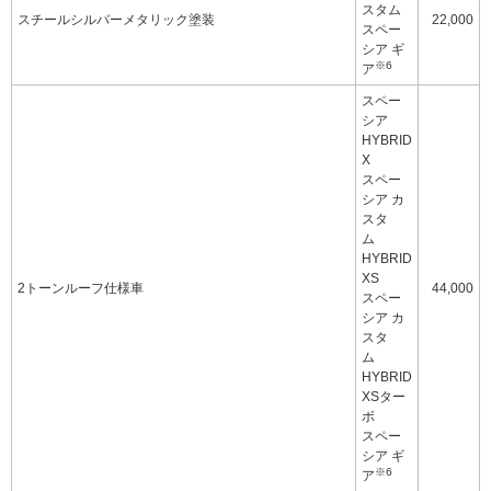
スタム
スチールシルバーメタリック塗装
22,000
スペー
シア ギ
※6
ア
スペー
シア
HYBRID
X
スペー
シア カ
スタ
ム
HYBRID
XS
2トーンルーフ仕様車
44,000
スペー
シア カ
スタ
ム
HYBRID
XSター
ボ
スペー
シア ギ
※6
ア