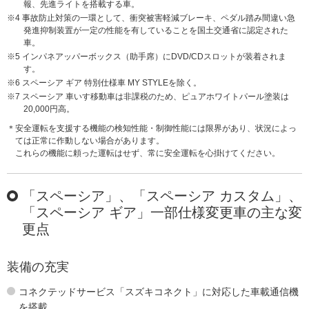
報、先進ライトを搭載する車。
※4 事故防止対策の一環として、衝突被害軽減ブレーキ、ペダル踏み間違い急
発進抑制装置が一定の性能を有していることを国土交通省に認定された
車。
※5 インパネアッパーボックス（助手席）にDVD/CDスロットが装着されま
す。
※6 スペーシア ギア 特別仕様車 MY STYLEを除く。
※7 スペーシア 車いす移動車は非課税のため、ピュアホワイトパール塗装は
20,000円高。
＊安全運転を支援する機能の検知性能・制御性能には限界があり、状況によっ
ては正常に作動しない場合があります。
これらの機能に頼った運転はせず、常に安全運転を心掛けてください。
「スペーシア」、「スペーシア カスタム」、
「スペーシア ギア」一部仕様変更車の主な変
更点
装備の充実
コネクテッドサービス「スズキコネクト」に対応した車載通信機
を搭載。