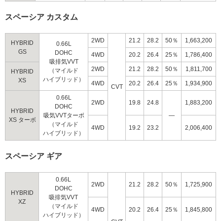
スペーシア カスタム
2WD
21.2
28.2
50％
1,663,200
HYBRID
0.66L
GS
DOHC
4WD
20.2
26.4
25％
1,786,400
吸排気VVT
2WD
21.2
28.2
50％
1,811,700
（マイルド
HYBRID
ハイブリッド）
XS
4WD
20.2
26.4
25％
1,934,900
CVT
0.66L
2WD
19.8
24.8
1,883,200
DOHC
HYBRID
吸気VVTターボ
―
XS ターボ
（マイルド
4WD
19.2
23.2
2,006,400
ハイブリッド）
スペーシア ギア
0.66L
2WD
21.2
28.2
50％
1,725,900
DOHC
HYBRID
吸排気VVT
XZ
（マイルド
4WD
20.2
26.4
25％
1,845,800
ハイブリッド）