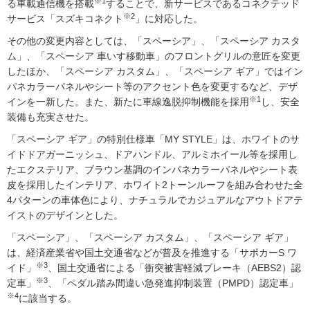
※1
る車載通信機を搭載
することで、新サービスであるコネクテッド
※2
サービス「スズキ
コネクト
」に対応した。
その他の変更内容としては、「スペーシア」、「スペーシア カスタ
ム」、「スペーシア 車いす移動車」のフロントグリルの意匠を変更
したほか、「スペーシア カスタム」、「スペーシア ギア」ではイン
パネカラーパネルやシート等のアクセント色を変更するなど、デザ
※1
インを一新した。また、新たに車線逸脱抑制機能を採用
し、安全
装備も充実させた。
「スペーシア ギア」の特別仕様車「MY STYLE」は、ホワイトのサ
イドドアガーニッシュ、ドアハンドル、アルミホイール等を採用し
たエクステリア、ブラウン基調のインパネカラーパネルやシート表
皮を採用したインテリア、ホワイト2トーンルーフを組み合わせた全
4パターンの車体色により、ナチュラルでカジュアルなアウトドアテ
イストのデザインとした。
「スペーシア」、「スペーシア カスタム」、「スペーシア ギア」
は、経済産業省や国土交通省などが普及を推進する「サポカーS ワ
※3
イド」
、国土交通省による「衝突被害軽減ブレーキ（AEBS2）認
※3
定車」
、「ペダル踏み間違い急発進抑制装置（PMPD）認定車」
※4
に該当する。