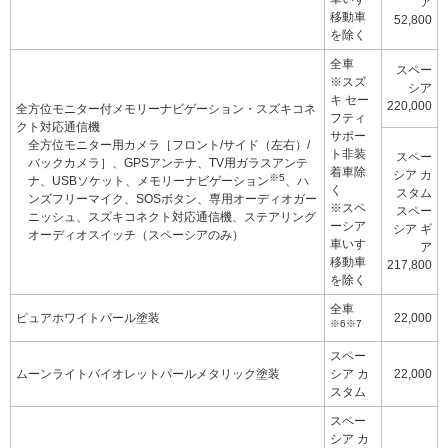
ア
移動車
52,800
を除く
全車
スペー
※スズ
シア
キ セー
220,000
全方位モニター付メモリーナビゲーション・スズキコネ
フティ
クト対応通信機
サポー
全方位モニター用カメラ［フロント/サイド（左右）/
ト非装
スペー
バックカメラ］、GPSアンテナ、TV用ガラスアンテ
着車除
シア カ
※5
ナ、USBソケット、メモリーナビゲーション
、ハ
く
スタム
ンズフリーマイク、SOSボタン、専用オーディオガー
※スペ
スペー
ニッシュ、スズキコネクト対応通信機、
ステアリング
ーシア
シア ギ
オーディオスイッチ（スペーシアのみ）
車いす
ア
移動車
217,800
を除く
全車
ピュアホワイトパール塗装
22,000
※6※7
スペー
ムーンライトバイオレットパールメタリック塗装
シア カ
22,000
スタム
スペー
シア カ