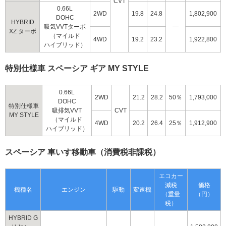
CVT
0.66L
2WD
19.8
24.8
1,802,900
DOHC
HYBRID
吸気VVTターボ
―
XZ ターボ
（マイルド
4WD
19.2
23.2
1,922,800
ハイブリッド）
特別仕様車 スペーシア ギア MY STYLE
0.66L
2WD
21.2
28.2
50％
1,793,000
DOHC
特別仕様車
吸排気VVT
CVT
MY STYLE
（マイルド
4WD
20.2
26.4
25％
1,912,900
ハイブリッド）
スペーシア 車いす移動車（消費税非課税）
エコカー
減税
価格
機種名
エンジン
駆動
変速機
（重量
（円）
税）
HYBRID G