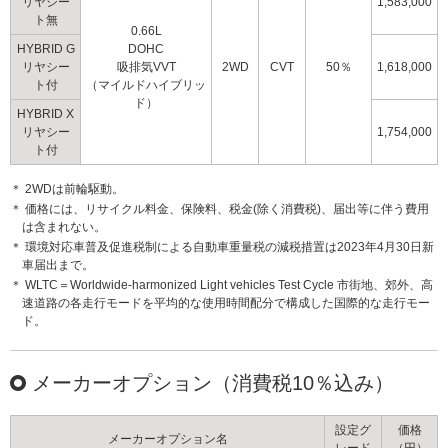
リヤシー
1,583,000
ト無
0.66L
HYBRID G
DOHC
リヤシー
吸排気VVT
2WD
CVT
50％
1,618,000
ト付
（マイルドハイブリッ
ド）
HYBRID X
リヤシー
1,754,000
ト付
＊ 2WDは前輪駆動。
＊ 価格には、リサイクル料金、保険料、税金(除く消費税)、届出等に伴う費用
は含まれない。
＊ 環境対応車普及促進税制による自動車重量税の減税措置は2023年4月30日新
車届出まで。
＊ WLTC＝Worldwide-harmonized Light vehicles Test Cycle 市街地、郊外、高
速道路の各走行モードを平均的な使用時間配分で構成した国際的な走行モー
ド。
メーカーオプション（消費税10％込み）
設定グ
価格
メーカーオプション名