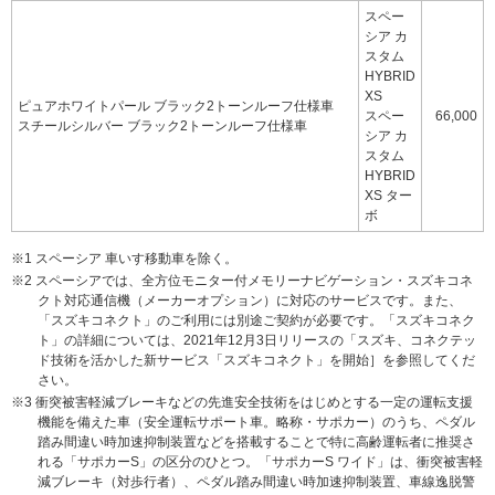
スペー
シア カ
スタム
HYBRID
XS
ピュアホワイトパール ブラック2トーンルーフ仕様車
スペー
66,000
スチールシルバー ブラック2トーンルーフ仕様車
シア カ
スタム
HYBRID
XS ター
ボ
※1 スペーシア 車いす移動車を除く。
※2 スペーシアでは、全方位モニター付メモリーナビゲーション・スズキコネ
クト対応通信機（メーカーオプション）に対応のサービスです。また、
「スズキコネクト」のご利用には別途ご契約が必要です。「スズキコネク
ト」の詳細については、2021年12月3日リリースの「スズキ、コネクテッ
ド技術を活かした新サービス「スズキコネクト」を開始］を参照してくだ
さい。
※3 衝突被害軽減ブレーキなどの先進安全技術をはじめとする一定の運転支援
機能を備えた車（安全運転サポート車。略称・サポカー）のうち、ペダル
踏み間違い時加速抑制装置
などを
搭載することで特に高齢運転者に推奨さ
れる「サポカーS」の区分のひとつ。「サポカーS ワイド」は、衝突被害軽
減ブレーキ（対歩行者）、ペダル踏み間違い時加速抑制装置、車線逸脱警