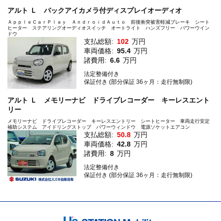
アルト Ｌ バックアイカメラ付ディスプレイオーディオ
ＡｐｐｌｅＣａｒＰｌａｙ ＡｎｄｒｏｉｄＡｕｔｏ 前後衝突被害軽減ブレーキ シート
ヒーター ステアリングオーディオスイッチ オートライト ハンズフリー パワーウイン
ドウ
支払総額:
102
万円
車両価格:
95.4
万円
諸費用:
6.6
万円
法定整備付き
保証付き (部分保証 36ヶ月：走行無制限)
アルト Ｌ メモリーナビ ドライブレコーダー キーレスエント
リー
メモリーナビ ドライブレコーダー キーレスエントリー シートヒーター 車両走行安定
補助システム アイドリングストップ パワーウィンドウ 電源ソケットエアコン
支払総額:
50.8
万円
車両価格:
42.8
万円
諸費用:
8
万円
法定整備付き
保証付き (部分保証 36ヶ月：走行無制限)