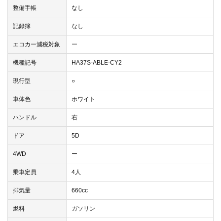
整備手帳
なし
記録簿
なし
エコカー減税対象
ー
機種記号
HA37S-ABLE-CY2
現行型
○
車体色
ホワイト
ハンドル
右
ドア
5D
4WD
ー
乗車定員
4人
排気量
660cc
燃料
ガソリン