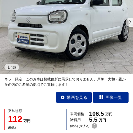
1
/
55
ネット限定！このお車は掲載住所に展示しておりません。戸塚・大和・霧が
丘の内のご希望の拠点でご覧頂けます！
動画を見る
画像一覧
支払総額
106.5
車両価格
万円
112
5.5
諸費用
万円
万円
?
(税込) (リ済込)
(税込)