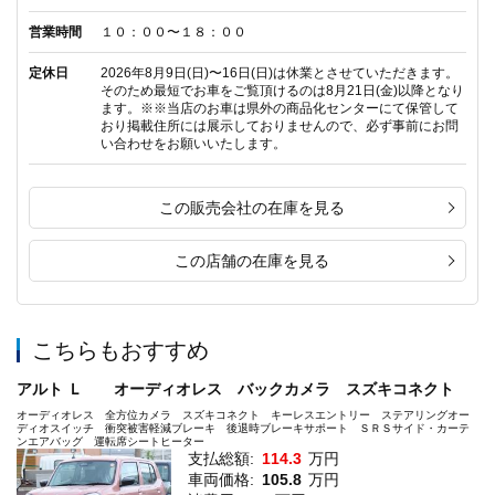
営業時間
１０：００〜１８：００
定休日
2026年8月9日(日)〜16日(日)は休業とさせていただきます。
そのため最短でお車をご覧頂けるのは8月21日(金)以降となり
ます。※※当店のお車は県外の商品化センターにて保管して
おり掲載住所には展示しておりませんので、必ず事前にお問
い合わせをお願いいたします。
この販売会社の在庫を見る
この店舗の在庫を見る
こちらもおすすめ
アルト Ｌ オーディオレス バックカメラ スズキコネクト
オーディオレス 全方位カメラ スズキコネクト キーレスエントリー ステアリングオー
ディオスイッチ 衝突被害軽減ブレーキ 後退時ブレーキサポート ＳＲＳサイド・カーテ
ンエアバッグ 運転席シートヒーター
支払総額:
114.3
万円
車両価格:
105.8
万円