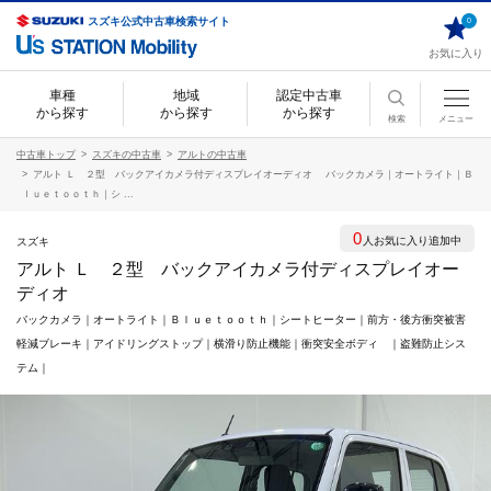
スズキ公式中古車検索サイト
0
お気に入り
車種
地域
認定中古車
から探す
から探す
から探す
検索
メニュー
中古車トップ
スズキの中古車
アルトの中古車
アルト Ｌ ２型 バックアイカメラ付ディスプレイオーディオ バックカメラ｜オートライト｜Ｂ
ｌｕｅｔｏｏｔｈ｜シ ...
0
人お気に入り追加中
スズキ
アルト Ｌ ２型 バックアイカメラ付ディスプレイオー
ディオ
バックカメラ｜オートライト｜Ｂｌｕｅｔｏｏｔｈ｜シートヒーター｜前方・後方衝突被害
軽減ブレーキ｜アイドリングストップ｜横滑り防止機能｜衝突安全ボディ ｜盗難防止シス
テム｜