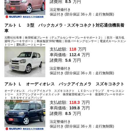
諸費用:
8.5
万円
法定整備付き
保証付き (部分保証 36ヶ月：走行無制限)
アルト Ｌ ３型 バックカメラ・スズキコネクト対応通信機装着
車
元弊社社有車｜衝突軽減ブレーキ（デュアルセンサーブレーキサポート２）｜前方・後方低
速時ブレーキサポート｜車線逸脱”抑制”機能｜前後パーキングセンサー｜電波式キーレスエン
トリー｜運転席シートヒーター
支払総額:
118
万円
車両価格:
112.4
万円
諸費用:
5.6
万円
法定整備付き
保証付き (部分保証 36ヶ月：走行無制限)
アルト Ｌ オーディオレス バックアイカメラ スズキコネクト
オーディオレス バックアイカメラ スズキコネクト ＬＥＤヘッドランプ キーレスエン
トリー ステアリングオーディオスイッチ 衝突被害軽減ブレーキ 後退時ブレーキサポー
ト ＳＲＳサイドエアバッグ
支払総額:
118.3
万円
車両価格:
109.8
万円
諸費用:
8.5
万円
法定整備付き
保証付き (部分保証 36ヶ月：走行無制限)