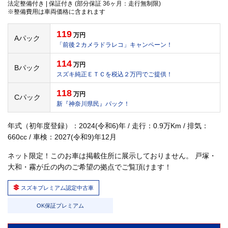
法定整備付き | 保証付き (部分保証 36ヶ月：走行無制限)
※整備費用は車両価格に含まれます
119
万円
Aパック
「前後２カメラドラレコ」キャンペーン！
114
万円
Bパック
スズキ純正ＥＴＣを税込２万円でご提供！
118
万円
Cパック
新『神奈川県民』パック！
年式（初年度登録）：2024(令和6)年 / 走行：0.9万Km / 排気：
660cc / 車検：2027(令和9)年12月
ネット限定！このお車は掲載住所に展示しておりません。 戸塚・
大和・霧が丘の内のご希望の拠点でご覧頂けます！
スズキプレミアム認定中古車
OK保証プレミアム