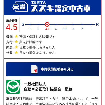
総合評価
4.5
S
R
6
5
4.5
4
3.5
3
2
1
機能:
整備・保証付き販売です
走行:
実走行距離です
内装:
目立つ損傷はありません
外装:
目立つ損傷はありません
車両状態証明書
を見る
一般社団法人
自動車公正取引協議会 監修
車両状態証明書は、表示項目・方法、運用体制について、一般
社団法人自動車公正取引協議会の定める基準を満たした「スズ