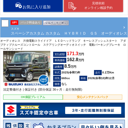
見積依頼
お気に入り追加
オンライン相談予約
UP!
パック料金あり
スズキ
スペーシアカスタム カスタム ＨＹＢＲＩＤ ＧＳ オーディオレス
オーディオレス 片側電動スライドドア ＬＥＤヘッドランプ キーレスプッシュスタート アダ
プティブクルーズコントロール ステアリングオーディオスイッチ 電動パーキングブレーキ ロ
ールサンシェード
171.3
万円
支払総額
162.8
万円
車両価格
8.5
万円
諸費用
2025(令和7)年
0.2万Km
660cc
2028(令和10)年12月
なし
法定整備付き | 保証付き (部分保証 36ヶ月：走行無制限)
OK保証プレミアム
安心メンテナンスパック