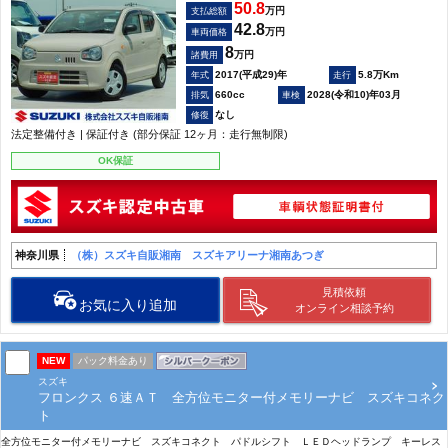
50.8
万円
支払総額
42.8
万円
車両価格
8
万円
諸費用
2017(平成29)年
5.8万Km
660cc
2028(令和10)年03月
なし
法定整備付き | 保証付き (部分保証 12ヶ月：走行無制限)
OK保証
神奈川県
（株）スズキ自販湘南 スズキアリーナ湘南あつぎ
見積依頼
お気に入り追加
オンライン相談予約
NEW
パック料金あり
スズキ
フロンクス ６速ＡＴ 全方位モニター付メモリーナビ スズキコネク
ト
全方位モニター付メモリーナビ スズキコネクト パドルシフト ＬＥＤヘッドランプ キーレス