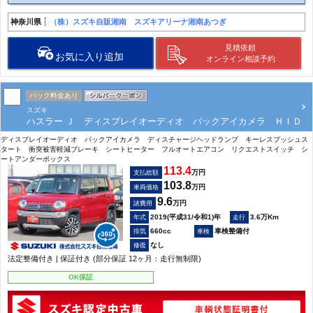
神奈川県
（株）スズキ自販湘南 スズキアリーナ湘南あつぎ
見積依頼
お気に入り追加
オンライン相談予約
パック料金あり
スズキ
ハスラー Ｊ ディスプレイオーディオ バックアイカメラ ＨＩＤ
ディスプレイオーディオ バックアイカメラ ディスチャージヘッドランプ キーレスプッシュス
タート 衝突被害軽減ブレーキ シートヒーター フルオートエアコン リクエストスイッチ シ
ートアンダーボックス
113.4
万円
支払総額
103.8
万円
車両価格
9.6
万円
諸費用
2019(平成31/令和1)年
3.6万Km
660cc
車検整備付
なし
法定整備付き | 保証付き (部分保証 12ヶ月：走行無制限)
OK保証