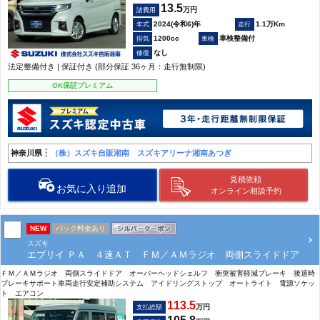
13.5
万円
諸費用
2024(令和6)年
1.1万Km
1200cc
車検整備付
なし
法定整備付き | 保証付き (部分保証 36ヶ月：走行無制限)
OK保証プレミアム
神奈川県
（株）スズキ自販湘南 スズキアリーナ湘南あつぎ
見積依頼
お気に入り追加
オンライン相談予約
NEW
パック料金あり
スズキ
エブリイ ＰＡ ４速ＡＴ ＦＭ／ＡＭラジオ 両側スライドドア
ＦＭ／ＡＭラジオ 両側スライドドア オーバーヘッドシェルフ 衝突被害軽減ブレーキ 後退時
ブレーキサポート車両走行安定補助システム アイドリングストップ オートライト 電源ソケッ
ト エアコン
113.5
万円
支払総額