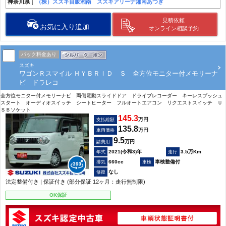
神奈川県
（株）スズキ自販湘南 スズキアリーナ湘南あつぎ
見積依頼
お気に入り追加
オンライン相談予約
パック料金あり
スズキ
ワゴンＲスマイル ＨＹＢＲＩＤ Ｓ 全方位モニター付メモリーナ
ビ ドラレコ
全方位モニター付メモリーナビ 両側電動スライドドア ドライブレコーダー キーレスプッシュ
スタート オーディオスイッチ シートヒーター フルオートエアコン リクエストスイッチ Ｕ
ＳＢソケット
145.3
万円
支払総額
135.8
万円
車両価格
9.5
万円
諸費用
2021(令和3)年
3.5万Km
660cc
車検整備付
なし
法定整備付き | 保証付き (部分保証 12ヶ月：走行無制限)
OK保証