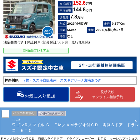
152.6
万円
支払総額
144.8
万円
車両価格
7.8
万円
諸費用
2025(令和7)年
0.3万Km
660cc
2027(令和9)年07月
なし
法定整備付き | 保証付き (部分保証 36ヶ月：走行無制限)
OK保証プレミアム
神奈川県
（株）スズキ自販湘南 スズキアリーナ湘南あつぎ
見積依頼
お気に入り追加
オンライン相談予約
パック料金あり
スズキ
ワゴンＲスマイル Ｇ ＦＭ／ＡＭラジオ付ＣＤ 両側Ｓドア ドラレ
コ ＥＴＣ
ＦＭ／ＡＭラジオ付ＣＤ 両側スライドドア ドライブレコーダー ＥＴＣ キーレスプッシュス