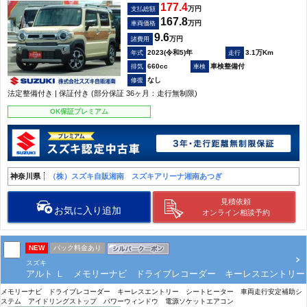
177.4
万円
支払総額
167.8
万円
車両価格
9.6
万円
諸費用
2023(令和5)年
3.1万Km
660cc
車検整備付
なし
法定整備付き | 保証付き (部分保証 36ヶ月：走行無制限)
OK保証プレミアム
神奈川県
（株）スズキ自販湘南 スズキアリーナ湘南あつぎ
見積依頼
お気に入り追加
オンライン相談予約
NEW
パック料金あり
スズキ
アルト Ｌ メモリーナビ ドライブレコーダー キーレスエントリー
メモリーナビ ドライブレコーダー キーレスエントリー シートヒーター 車両走行安定補助シ
ステム アイドリングストップ パワーウィンドウ 電源ソケットエアコン