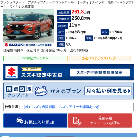
プッシュスタート アダティブクルーズコントロール オーディオスイッチ 電動パーキングブレ
ーキ ワイヤレス充電器
261.8
万円
支払総額
250.8
万円
車両価格
11
万円
諸費用
2025(令和7)年
0.1万Km
1500cc
2028(令和10)年12月
なし
法定整備付き | 保証付き (部分保証 36ヶ月：走行無制限)
OK保証プレミアム
安心メンテナンスパック
神奈川県
（株）スズキ自販湘南 スズキアリーナ湘南あつぎ
見積依頼
お気に入り追加
オンライン相談予約