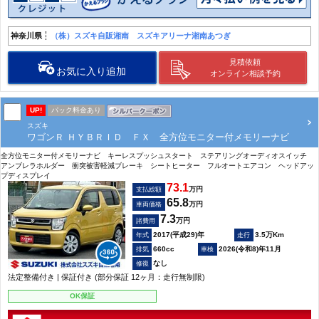
神奈川県
（株）スズキ自販湘南 スズキアリーナ湘南あつぎ
見積依頼
お気に入り追加
オンライン相談予約
UP!
パック料金あり
スズキ
ワゴンＲ ＨＹＢＲＩＤ ＦＸ 全方位モニター付メモリーナビ
全方位モニター付メモリーナビ キーレスプッシュスタート ステアリングオーディオスイッチ
アンブレラホルダー 衝突被害軽減ブレーキ シートヒーター フルオートエアコン ヘッドアッ
プディスプレイ
73.1
万円
支払総額
65.8
万円
車両価格
7.3
万円
諸費用
2017(平成29)年
3.5万Km
660cc
2026(令和8)年11月
なし
法定整備付き | 保証付き (部分保証 12ヶ月：走行無制限)
OK保証