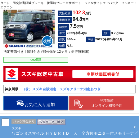
タート 衝突被害軽減ブレーキ 後退時ブレーキサポート ＳＲＳサイドエアバッグ フルオート
エアコン
102.3
万円
支払総額
94.8
万円
車両価格
7.5
万円
諸費用
2022(令和4)年
3.7万Km
660cc
2027(令和9)年06月
なし
法定整備付き | 保証付き (部分保証 12ヶ月：走行無制限)
OK保証
神奈川県
（株）スズキ自販湘南 スズキアリーナ湘南あつぎ
見積依頼
お気に入り追加
オンライン相談予約
パック料金あり
スズキ
ワゴンＲスマイル ＨＹＢＲＩＤ Ｘ 全方位モニター付メモリーナビ