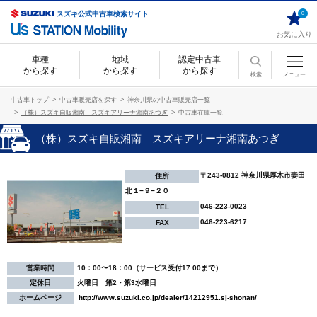
スズキ公式中古車検索サイト
0
お気に入り
車種
地域
認定中古車
から探す
から探す
から探す
検索
メニュー
中古車トップ
中古車販売店を探す
神奈川県の中古車販売店一覧
（株）スズキ自販湘南 スズキアリーナ湘南あつぎ
中古車在庫一覧
（株）スズキ自販湘南 スズキアリーナ湘南あつぎ
〒243-0812 神奈川県厚木市妻田
住所
北１−９−２０
046-223-0023
TEL
046-223-6217
FAX
営業時間
10：00〜18：00（サービス受付17:00まで）
定休日
火曜日 第2・第3水曜日
ホームページ
http://www.suzuki.co.jp/dealer/14212951.sj-shonan/