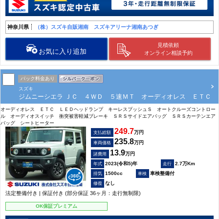
神奈川県
（株）スズキ自販湘南 スズキアリーナ湘南あつぎ
見積依頼
お気に入り追加
オンライン相談予約
パック料金あり
スズキ
ジムニーシエラ ＪＣ ４ＷＤ ５速ＭＴ オーディオレス ＥＴＣ
オーディオレス ＥＴＣ ＬＥＤヘッドランプ キーレスプッシュＳ オートクルーズコントロー
ル オーディオスイッチ 衝突被害軽減ブレーキ ＳＲＳサイドエアバッグ ＳＲＳカーテンエア
バッグ シートヒーター
249.7
万円
支払総額
235.8
万円
車両価格
13.9
万円
諸費用
2023(令和5)年
2.7万Km
1500cc
車検整備付
なし
法定整備付き | 保証付き (部分保証 36ヶ月：走行無制限)
OK保証プレミアム