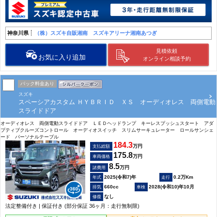
神奈川県
（株）スズキ自販湘南 スズキアリーナ湘南あつぎ
見積依頼
お気に入り追加
オンライン相談予約
パック料金あり
スズキ
スペーシアカスタム ＨＹＢＲＩＤ ＸＳ オーディオレス 両側電動
スライドドア
オーディオレス 両側電動スライドドア ＬＥＤヘッドランプ キーレスプッシュスタート アダ
プティブクルーズコントロール オーディオスイッチ スリムサーキュレーター ロールサンシェ
ード パーソナルテーブル
184.3
万円
支払総額
175.8
万円
車両価格
8.5
万円
諸費用
2025(令和7)年
0.2万Km
660cc
2028(令和10)年10月
なし
法定整備付き | 保証付き (部分保証 36ヶ月：走行無制限)