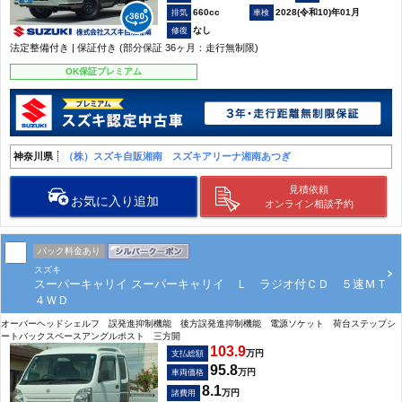
660cc
2028(令和10)年01月
なし
法定整備付き | 保証付き (部分保証 36ヶ月：走行無制限)
OK保証プレミアム
神奈川県
（株）スズキ自販湘南 スズキアリーナ湘南あつぎ
見積依頼
お気に入り追加
オンライン相談予約
パック料金あり
スズキ
スーパーキャリイ スーパーキャリイ Ｌ ラジオ付ＣＤ ５速ＭＴ
４ＷＤ
オーバーヘッドシェルフ 誤発進抑制機能 後方誤発進抑制機能 電源ソケット 荷台ステップシ
ートバックスペースアングルポスト 三方開
103.9
万円
支払総額
95.8
万円
車両価格
8.1
万円
諸費用