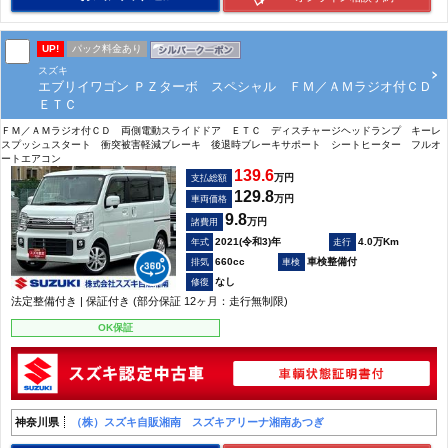
UP!
パック料金あり
スズキ
エブリイワゴン ＰＺターボ スペシャル ＦＭ／ＡＭラジオ付ＣＤ
ＥＴＣ
ＦＭ／ＡＭラジオ付ＣＤ 両側電動スライドドア ＥＴＣ ディスチャージヘッドランプ キーレ
スプッシュスタート 衝突被害軽減ブレーキ 後退時ブレーキサポート シートヒーター フルオ
ートエアコン
139.6
万円
支払総額
129.8
万円
車両価格
9.8
万円
諸費用
2021(令和3)年
4.0万Km
660cc
車検整備付
なし
法定整備付き | 保証付き (部分保証 12ヶ月：走行無制限)
OK保証
神奈川県
（株）スズキ自販湘南 スズキアリーナ湘南あつぎ