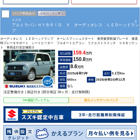
パック料金あり
スズキ
アルトラパン ＨＹＢＲＩＤ Ｘ オーディオレス ＬＥＤヘッドラン
プ
オーディオレス ＬＥＤヘッドランプ キーレスプッシュスタート 衝突被害軽減ブレーキ 後退
時ブレーキサポート シートヒーター フルオートエアコン リクエストスイッチ ＵＳＢソケッ
ト 車両走行安定補助Ｓ
159.4
万円
支払総額
150.8
万円
車両価格
8.6
万円
諸費用
2025(令和7)年
0.2万Km
660cc
2028(令和10)年12月
なし
法定整備付き | 保証付き (部分保証 36ヶ月：走行無制限)
OK保証プレミアム
安心メンテナンスパック