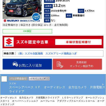
169.8
万円
車両価格
13.2
万円
諸費用
2023(令和5)年
4.9万Km
1200cc
車検整備付
なし
法定整備付き | 保証付き (部分保証 12ヶ月：走行無制限)
OK保証
神奈川県
（株）スズキ自販湘南 スズキアリーナ湘南あつぎ
見積依頼
お気に入り追加
オンライン相談予約
パック料金あり
スズキ
スペーシアベース ＸＦ オーディオレス 全方位カメラ 片側電動ス
ライドドア
オーディオレス 全方位カメラ 片側電動スライドドア ＬＥＤヘッドランプ キーレスプッシュ
スタート オーバーヘッドシェルフ ルーフレール アダプティブクルーズコントロール オーデ
ィオスイッチ