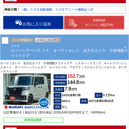
神奈川県
（株）スズキ自販湘南 スズキアリーナ湘南あつぎ
見積依頼
お気に入り追加
オンライン相談予約
パック料金あり
スズキ
スペーシアベース ＸＦ オーディオレス 全方位カメラ 片側電動ス
ライドドア
オーディオレス 全方位カメラ 片側電動スライドドア ＬＥＤヘッドランプ キーレスプッシュ
スタート オーバーヘッドシェルフ ルーフレール アダプティブクルーズコントロール オーデ
ィオスイッチ
152.7
万円
支払総額
144.8
万円
車両価格
7.9
万円
諸費用
2025(令和7)年
0.2万Km
660cc
2027(令和9)年08月
なし
法定整備付き | 保証付き (部分保証 2028(令和10)年08月まで：60000km)
新車保証継承