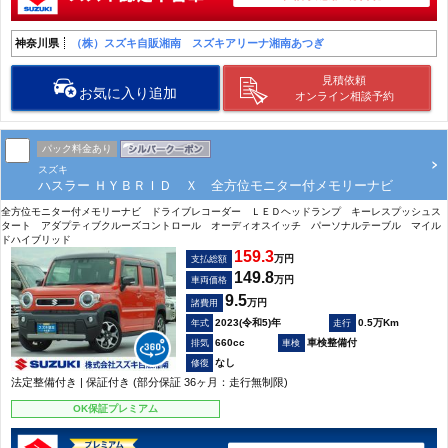
神奈川県
（株）スズキ自販湘南 スズキアリーナ湘南あつぎ
見積依頼
お気に入り追加
オンライン相談予約
パック料金あり
スズキ
ハスラー ＨＹＢＲＩＤ Ｘ 全方位モニター付メモリーナビ
全方位モニター付メモリーナビ ドライブレコーダー ＬＥＤヘッドランプ キーレスプッシュス
タート アダプティブクルーズコントロール オーディオスイッチ パーソナルテーブル マイル
ドハイブリッド
159.3
万円
支払総額
149.8
万円
車両価格
9.5
万円
諸費用
2023(令和5)年
0.5万Km
660cc
車検整備付
なし
法定整備付き | 保証付き (部分保証 36ヶ月：走行無制限)
OK保証プレミアム