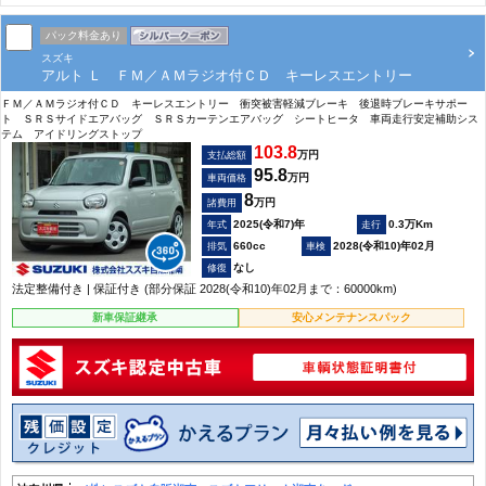
パック料金あり
スズキ
アルト Ｌ ＦＭ／ＡＭラジオ付ＣＤ キーレスエントリー
ＦＭ／ＡＭラジオ付ＣＤ キーレスエントリー 衝突被害軽減ブレーキ 後退時ブレーキサポー
ト ＳＲＳサイドエアバッグ ＳＲＳカーテンエアバッグ シートヒータ 車両走行安定補助シス
テム アイドリングストップ
103.8
万円
支払総額
95.8
万円
車両価格
8
万円
諸費用
2025(令和7)年
0.3万Km
660cc
2028(令和10)年02月
なし
法定整備付き | 保証付き (部分保証 2028(令和10)年02月まで：60000km)
新車保証継承
安心メンテナンスパック