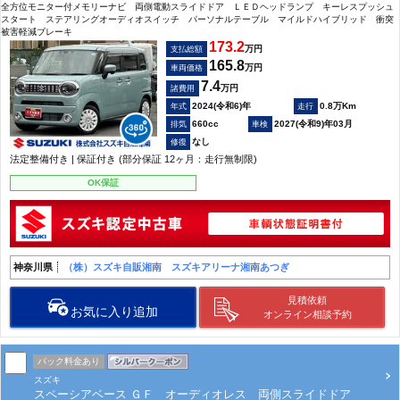
全方位モニター付メモリーナビ 両側電動スライドドア ＬＥＤヘッドランプ キーレスプッシュ
スタート ステアリングオーディオスイッチ パーソナルテーブル マイルドハイブリッド 衝突
被害軽減ブレーキ
173.2
万円
支払総額
165.8
万円
車両価格
7.4
万円
諸費用
2024(令和6)年
0.8万Km
660cc
2027(令和9)年03月
なし
法定整備付き | 保証付き (部分保証 12ヶ月：走行無制限)
OK保証
神奈川県
（株）スズキ自販湘南 スズキアリーナ湘南あつぎ
見積依頼
お気に入り追加
オンライン相談予約
パック料金あり
スズキ
スペーシアベース ＧＦ オーディオレス 両側スライドドア