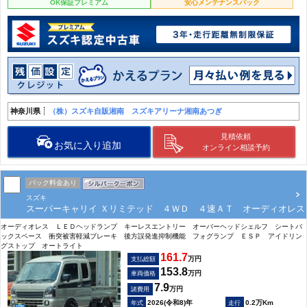
OK保証プレミアム
安心メンテナンスパック
神奈川県
（株）スズキ自販湘南 スズキアリーナ湘南あつぎ
見積依頼
お気に入り追加
オンライン相談予約
パック料金あり
スズキ
スーパーキャリイ Ｘリミテッド ４ＷＤ ４速ＡＴ オーディオレス
オーディオレス ＬＥＤヘッドランプ キーレスエントリー オーバーヘッドシェルフ シートバ
ックスペース 衝突被害軽減ブレーキ 後方誤発進抑制機能 フォグランプ ＥＳＰ アイドリン
グストップ オートライト
161.7
万円
支払総額
153.8
万円
車両価格
7.9
万円
諸費用
2026(令和8)年
0.2万Km