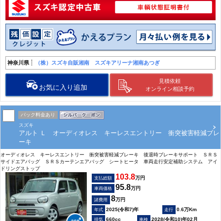
神奈川県
（株）スズキ自販湘南 スズキアリーナ湘南あつぎ
見積依頼
お気に入り追加
オンライン相談予約
パック料金あり
スズキ
アルト Ｌ オーディオレス キーレスエントリー 衝突被害軽減ブレ
ーキ
オーディオレス キーレスエントリー 衝突被害軽減ブレーキ 後退時ブレーキサポート ＳＲＳ
サイドエアバッグ ＳＲＳカーテンエアバッグ シートヒータ 車両走行安定補助システム アイ
ドリングストップ
103.8
万円
支払総額
95.8
万円
車両価格
8
万円
諸費用
2025(令和7)年
0.6万Km
660cc
2028(令和10)年02月