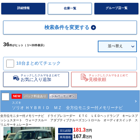
詳細情報
グループ店一覧
在庫一覧
検索条件を変更する
36
件がヒット（ 1〜30件表示）
並べ替え
10台まとめて
チェック
チェックしたクルマをまとめて
チェックしたクルマをまとめて
お気に入り追加
見積依頼
NEW
パック料金あり
スズキ
ソリオ ＨＹＢＲＩＤ ＭＺ 全方位モニター付メモリーナビ
全方位モニター付メモリーナビ ドライブレコーダー ＥＴＣ ＬＥＤヘッドランプ キーレスプ
ッシュスタート ウォークスルー アダプティブクルーズコントロール オーディオスイッチ ス
リムサーキュレーター
181.3
万円
支払総額
167.8
万円
車両価格