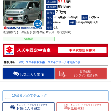
97.1
万円
支払総額
89.8
万円
車両価格
7.3
万円
諸費用
2019(平成31/令和1)年
5.9万Km
660cc
2026(令和8)年11月
なし
法定整備付き | 保証付き (部分保証 12ヶ月：走行無制限)
OK保証
神奈川県
（株）スズキ自販湘南 スズキアリーナ湘南あつぎ
見積依頼
お気に入り追加
オンライン相談予約
10台まとめて
チェック
チェックしたクルマをまとめて
チェックしたクルマをまとめて
お気に入り追加
見積依頼