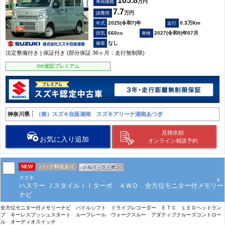
105.8
万円
車両価格
7.7
万円
諸費用
2025(令和7)年
0.3万Km
660cc
2027(令和9)年07月
なし
法定整備付き | 保証付き (部分保証 36ヶ月：走行無制限)
OK保証プレミアム
神奈川県
（株）スズキ自販湘南 スズキアリーナ湘南あつぎ
見積依頼
お気に入り追加
オンライン相談予約
NEW
パック料金あり
スズキ
ハスラー ＪスタイルＩＩターボ ４ＷＤ 全方位モニター付メモリー
ナビ
全方位モニター付メモリーナビ パドルシフト ドライブレコーダー ＥＴＣ ＬＥＤヘッドラン
プ キーレスプッシュスタート ルーフレール ウォークスルー アダティブクルーズコントロー
ル オーディオスイッチ