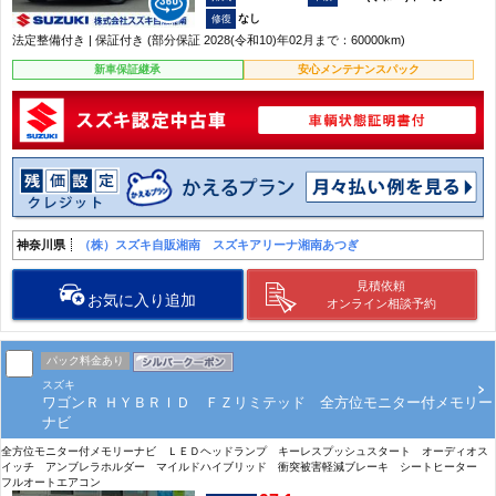
なし
法定整備付き | 保証付き (部分保証 2028(令和10)年02月まで：60000km)
新車保証継承
安心メンテナンスパック
神奈川県
（株）スズキ自販湘南 スズキアリーナ湘南あつぎ
見積依頼
お気に入り追加
オンライン相談予約
パック料金あり
スズキ
ワゴンＲ ＨＹＢＲＩＤ ＦＺリミテッド 全方位モニター付メモリー
ナビ
全方位モニター付メモリーナビ ＬＥＤヘッドランプ キーレスプッシュスタート オーディオス
イッチ アンブレラホルダー マイルドハイブリッド 衝突被害軽減ブレーキ シートヒーター
フルオートエアコン