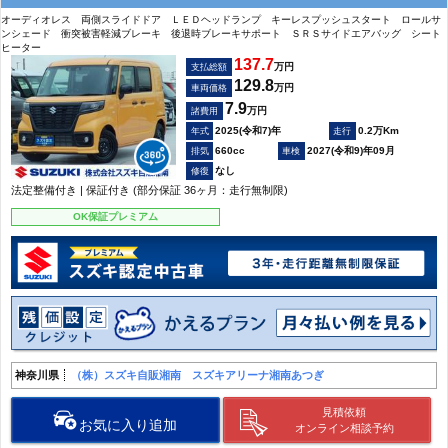
オーディオレス 両側スライドドア ＬＥＤヘッドランプ キーレスプッシュスタート ロールサ
ンシェード 衝突被害軽減ブレーキ 後退時ブレーキサポート ＳＲＳサイドエアバッグ シート
ヒーター
137.7
万円
支払総額
129.8
万円
車両価格
7.9
万円
諸費用
2025(令和7)年
0.2万Km
660cc
2027(令和9)年09月
なし
法定整備付き | 保証付き (部分保証 36ヶ月：走行無制限)
OK保証プレミアム
神奈川県
（株）スズキ自販湘南 スズキアリーナ湘南あつぎ
見積依頼
お気に入り追加
オンライン相談予約