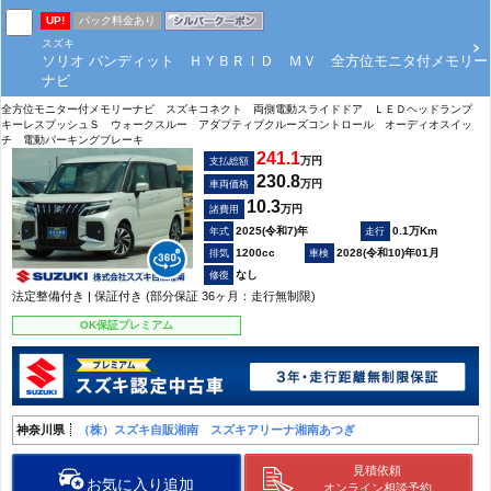
UP!
パック料金あり
スズキ
ソリオ バンディット ＨＹＢＲＩＤ ＭＶ 全方位モニタ付メモリー
ナビ
全方位モニター付メモリーナビ スズキコネクト 両側電動スライドドア ＬＥＤヘッドランプ
キーレスプッシュＳ ウォークスルー アダプティブクルーズコントロール オーディオスイッ
チ 電動パーキングブレーキ
241.1
万円
支払総額
230.8
万円
車両価格
10.3
万円
諸費用
2025(令和7)年
0.1万Km
1200cc
2028(令和10)年01月
なし
法定整備付き | 保証付き (部分保証 36ヶ月：走行無制限)
OK保証プレミアム
神奈川県
（株）スズキ自販湘南 スズキアリーナ湘南あつぎ
見積依頼
お気に入り追加
オンライン相談予約