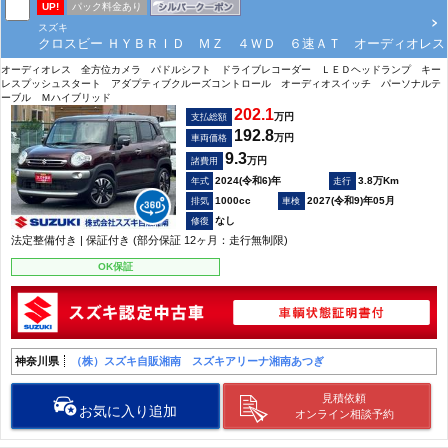
UP!
パック料金あり
スズキ
クロスビー ＨＹＢＲＩＤ ＭＺ ４ＷＤ ６速ＡＴ オーディオレス
オーディオレス 全方位カメラ パドルシフト ドライブレコーダー ＬＥＤヘッドランプ キー
レスプッシュスタート アダプティブクルーズコントロール オーディオスイッチ パーソナルテ
ーブル Ｍハイブリッド
202.1
万円
支払総額
192.8
万円
車両価格
9.3
万円
諸費用
2024(令和6)年
3.8万Km
1000cc
2027(令和9)年05月
なし
法定整備付き | 保証付き (部分保証 12ヶ月：走行無制限)
OK保証
神奈川県
（株）スズキ自販湘南 スズキアリーナ湘南あつぎ
見積依頼
お気に入り追加
オンライン相談予約