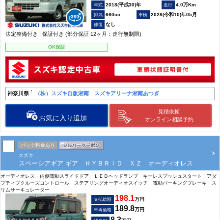
2018(平成30)年
4.0万Km
660cc
2028(令和10)年05月
なし
法定整備付き | 保証付き (部分保証 12ヶ月：走行無制限)
OK保証
神奈川県
（株）スズキ自販湘南 スズキアリーナ湘南あつぎ
見積依頼
お気に入り追加
オンライン相談予約
パック料金あり
スズキ
スペーシアギア ギア ＨＹＢＲＩＤ ＸＺ オーディオレス
オーディオレス 両側電動スライドドア ＬＥＤヘッドランプ キーレスプッシュスタート アダ
プティブクルーズコントロール ステアリングオーディオスイッチ 電動パーキングブレーキ ス
リムサーキュレーター
198.1
万円
支払総額
189.8
万円
車両価格
8.3