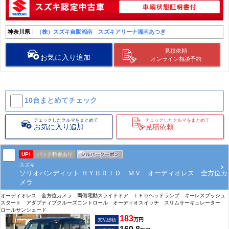
神奈川県
（株）スズキ自販湘南 スズキアリーナ湘南あつぎ
見積依頼
お気に入り追加
オンライン相談予約
10台まとめて
チェック
チェックしたクルマをまとめて
チェックしたクルマをまとめて
お気に入り追加
見積依頼
UP!
パック料金あり
スズキ
ソリオバンディット ＨＹＢＲＩＤ ＭＶ オーディオレス 全方位カ
メラ
オーディオレス 全方位カメラ 両側電動スライドドア ＬＥＤヘッドランプ キーレスプッシュ
スタート アダプティブクルーズコントロール オーディオスイッチ スリムサーキュレーター
ロールサンシェード
183
万円
支払総額