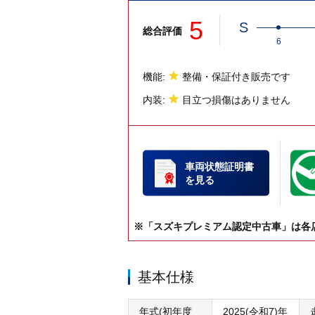
5
S
総合評価
6
機能:
整備・保証付き販売です
内装:
目立つ損傷はありません
車両状態証明書
を見る
※「スズキプレミアム認定中古車」は各
基本仕様
年式(初年度
2025(令和7)年