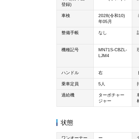
登録)
車検
2028(令和10)
年05月
整備手帳
なし
機種記号
MN71S-CBZL-
LJM4
ハンドル
右
乗車定員
5人
過給機
ターボチャー
ジャー
状態
ワンオーナー
ー