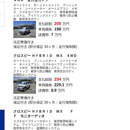
４ＷＤ 全方位カメラ
オートライト Ｂｌｕｅｔｏｏｔｈ プッシュス
タート シートヒーター オートエアコン ４Ｗ
Ｄ スズキセーフティーサポート 衝突被害軽減
システム アイドリングストップ 横滑り防止機
能 衝突安全ボディ
205
支払総額:
万円
198
車両価格:
万円
7
諸費用:
万円
法定整備付き
保証付き (部分保証 36ヶ月：走行無制限)
クロスビー ＨＹＢＲＩＤ ＭＸ ４ＷＤ
オートライト プッシュスタート シートヒータ
ー オートエアコン スズキセーフティーサポー
ト ４ＷＤ 衝突被害軽減システム アイドリン
グストップ 横滑り防止機能 衝突安全ボディ
盗難防止システム
234
支払総額:
万円
225.1
車両価格:
万円
8.9
諸費用:
万円
法定整備付き
保証付き (部分保証 36ヶ月：走行無制限)
クロスビー ＨＹＢＲＩＤ ＭＸ Ｆ
Ｆ モニターディオ
スズキセーフティーサポート 衝突被害軽減シス
テム アイドリングストップ 横滑り防止機能
衝突安全ボディ 盗難防止システム