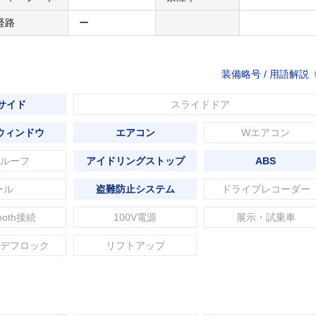
経路
ー
装備略号 / 用語解説
 サイド
スライドドア
ウィンドウ
エアコン
Wエアコン
ルーフ
アイドリングストップ
ABS
ール
盗難防止システム
ドライブレコーダー
tooth接続
100V電源
展示・試乗車
デフロック
リフトアップ