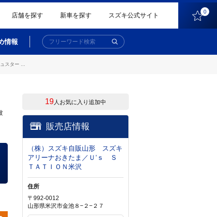
0
店舗を探す
新車を探す
スズキ公式サイト
め情報
ター ...
19
人お気に入り追加中
被
販売店情報
（株）スズキ自販山形 スズキ
アリーナおきたま／Ｕ’ｓ Ｓ
ＴＡＴＩＯＮ米沢
住所
〒992-0012
山形県米沢市金池８−２−２７