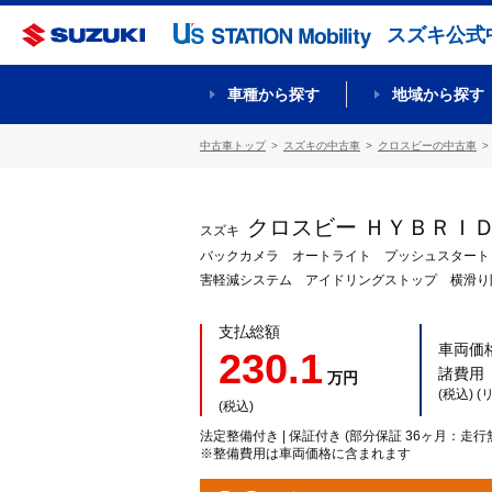
スズキ公式
車種から探す
地域から探す
中古車トップ
スズキの中古車
クロスビーの中古車
クロスビー ＨＹＢＲＩ
スズキ
バックカメラ オートライト プッシュスタート
害軽減システム アイドリングストップ 横滑り
支払総額
車両価
230.1
諸費用
万円
(税込) 
(税込)
法定整備付き | 保証付き (部分保証 36ヶ月：走行
※整備費用は車両価格に含まれます