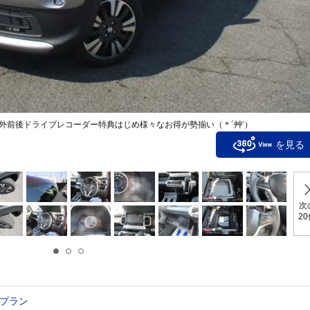
外前後ドライブレコーダー特典はじめ様々なお得が勢揃い（＊´艸‘）
を見る
次
2
プラン