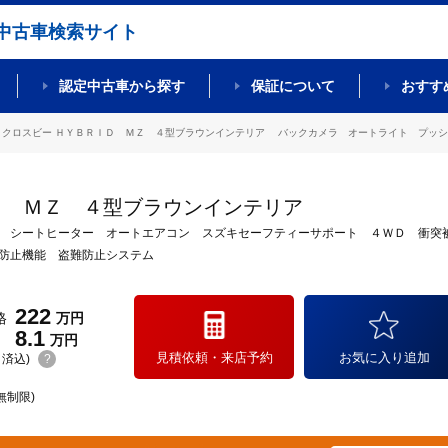
中古車検索サイト
認定中古車から探す
保証について
おすす
クロスビー ＨＹＢＲＩＤ ＭＺ ４型ブラウンインテリア バックカメラ オートライト プッシュス
Ｄ ＭＺ ４型ブラウンインテリア
 シートヒーター オートエアコン スズキセーフティーサポート ４ＷＤ 衝突
防止機能 盗難防止システム
222
格
万円
8.1
万円
見積依頼・来店予約
お気に入り追加
(リ済込)
?
無制限)