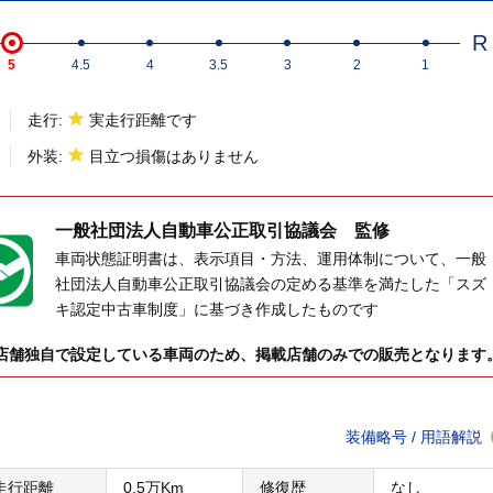
R
5
4.5
4
3.5
3
2
1
走行:
実走行距離です
外装:
目立つ損傷はありません
一般社団法人
自動車公正取引協議会 監修
車両状態証明書は、表示項目・方法、運用体制について、一般
社団法人自動車公正取引協議会の定める基準を満たした「スズ
キ認定中古車制度」に基づき作成したものです
店舗独自で設定している車両のため、掲載店舗のみでの販売となります
装備略号 / 用語解説
走行距離
0.5万Km
修復歴
なし