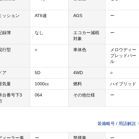
ミッション
AT6速
AGS
ー
記録簿
なし
エコカー減税
ー
対象
現行型
○
車体色
メロウディー
プレッドパー
ル
ドア
5D
4WD
○
排気量
1000cc
燃料
ハイブリッド
車台番号下3
064
その他仕様
ー
桁
装備略号 / 用語解説
ディーラー車
ー
禁煙車
ー