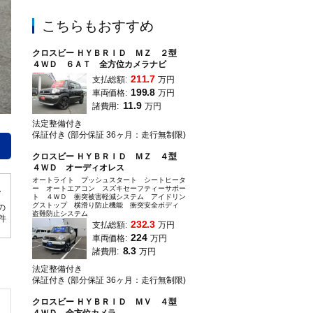
こちらもおすすめ
クロスビー ＨＹＢＲＩＤ ＭＺ ２型
４ＷＤ ６ＡＴ 全方位カメラナビ
211.7
支払総額:
万円
199.8
車両価格:
万円
11.9
諸費用:
万円
法定整備付き
常時展示在庫５０台程度、弊社展示場にて好評展示中、遠方にお住まいでご来店
保証付き (部分保証 36ヶ月：走行無制限)
す。
クロスビー ＨＹＢＲＩＤ ＭＺ ４型
４ＷＤ オーディオレス
オートライト プッシュスタート シートヒータ
ー オートエアコン スズキセーフティーサポー
ト ４ＷＤ 衝突被害軽減システム アイドリン
グストップ 横滑り防止機能 衝突安全ボディ
の
盗難防止システム
0件
232.3
支払総額:
万円
224
車両価格:
万円
8.3
諸費用:
万円
法定整備付き
保証付き (部分保証 36ヶ月：走行無制限)
クロスビー ＨＹＢＲＩＤ ＭＶ ４型