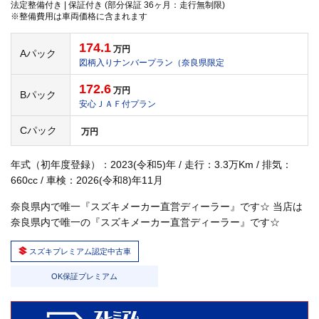
法定整備付き | 保証付き (部分保証 36ヶ月：走行無制限)
※整備費用は車両価格に含まれます
174.1
万円
Aパック
図柄入りナンバープラン（奈良県限定
172.6
万円
Bパック
安心ＪＡＦ付プラン
Cパック
万円
年式（初年度登録）：2023(令和5)年 / 走行：3.3万Km / 排気：
660cc / 車検：2026(令和8)年11月
奈良県内で唯一『スズキメーカー直営ディーラー』です☆ 当店は
奈良県内で唯一の『スズキメーカー直営ディーラー』です☆
スズキプレミアム認定中古車
OK保証プレミアム