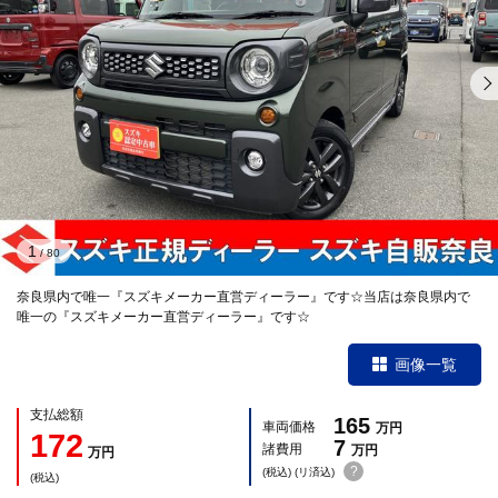
1
/
80
奈良県内で唯一『スズキメーカー直営ディーラー』です☆当店は奈良県内で
唯一の『スズキメーカー直営ディーラー』です☆
画像一覧
支払総額
165
車両価格
万円
172
7
諸費用
万円
万円
?
(税込) (リ済込)
(税込)