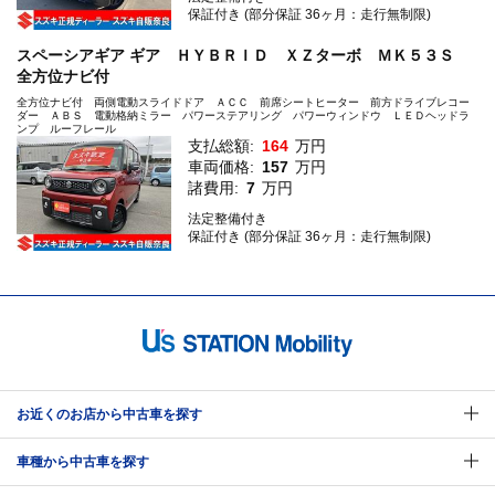
保証付き (部分保証 36ヶ月：走行無制限)
スペーシアギア ギア ＨＹＢＲＩＤ ＸＺターボ ＭＫ５３Ｓ
全方位ナビ付
全方位ナビ付 両側電動スライドドア ＡＣＣ 前席シートヒーター 前方ドライブレコー
ダー ＡＢＳ 電動格納ミラー パワーステアリング パワーウィンドウ ＬＥＤヘッドラ
ンプ ルーフレール
支払総額:
164
万円
車両価格:
157
万円
諸費用:
7
万円
法定整備付き
保証付き (部分保証 36ヶ月：走行無制限)
お近くのお店から中古車を探す
車種から中古車を探す