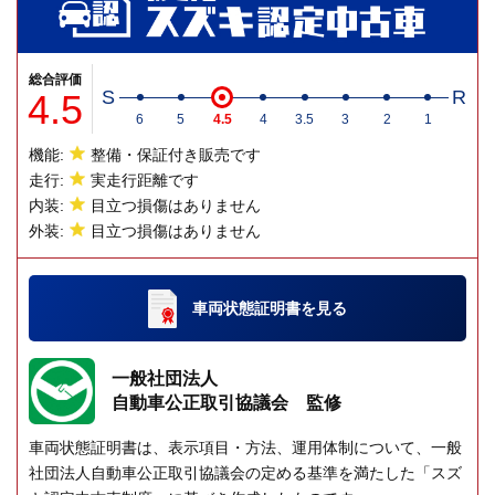
総合評価
4.5
S
R
6
5
4.5
4
3.5
3
2
1
機能:
整備・保証付き販売です
走行:
実走行距離です
内装:
目立つ損傷はありません
外装:
目立つ損傷はありません
車両状態証明書
を見る
一般社団法人
自動車公正取引協議会 監修
車両状態証明書は、表示項目・方法、運用体制について、一般
社団法人自動車公正取引協議会の定める基準を満たした「スズ