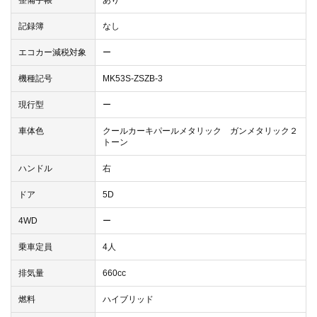
整備手帳
あり
記録簿
なし
エコカー減税対象
ー
機種記号
MK53S-ZSZB-3
現行型
ー
車体色
クールカーキパールメタリック ガンメタリック２
トーン
ハンドル
右
ドア
5D
4WD
ー
乗車定員
4人
排気量
660cc
燃料
ハイブリッド