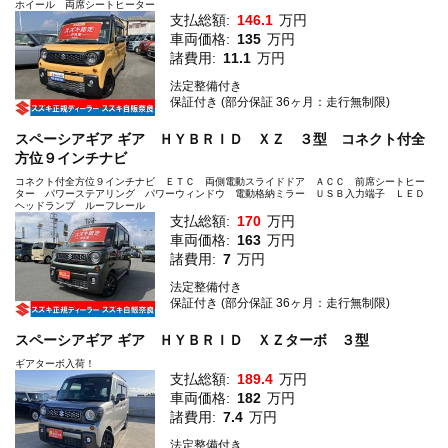
ホイール 両席シートヒーター
支払総額:
146.1
万円
車両価格:
135
万円
諸費用:
11.1
万円
法定整備付き
保証付き (部分保証 36ヶ月：走行無制限)
スペーシアギア ギア ＨＹＢＲＩＤ ＸＺ ３型 コネクト付全
方位９インチナビ
コネクト付全方位９インチナビ ＥＴＣ 両側電動スライドドア ＡＣＣ 前席シートヒー
ター パワーステアリング パワーウィンドウ 電動格納ミラー ＵＳＢ入力端子 ＬＥＤ
ヘッドランプ ルーフレール
支払総額:
170
万円
車両価格:
163
万円
諸費用:
7
万円
法定整備付き
保証付き (部分保証 36ヶ月：走行無制限)
スペーシアギア ギア ＨＹＢＲＩＤ ＸＺターボ ３型
ギアターボ入荷！
支払総額:
189.4
万円
車両価格:
182
万円
諸費用:
7.4
万円
法定整備付き