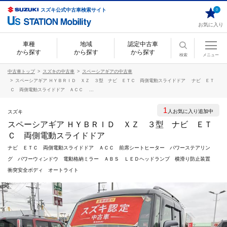
スズキ公式中古車検索サイト
0
お気に入り
車種
地域
認定中古車
から探す
から探す
から探す
検索
メニュー
中古車トップ
スズキの中古車
スペーシアギアの中古車
スペーシアギア ＨＹＢＲＩＤ ＸＺ ３型 ナビ ＥＴＣ 両側電動スライドドア ナビ ＥＴ
Ｃ 両側電動スライドドア ＡＣＣ ...
1
人お気に入り追加中
スズキ
スペーシアギア ＨＹＢＲＩＤ ＸＺ ３型 ナビ ＥＴ
Ｃ 両側電動スライドドア
ナビ ＥＴＣ 両側電動スライドドア ＡＣＣ 前席シートヒーター パワーステアリン
グ パワーウィンドウ 電動格納ミラー ＡＢＳ ＬＥＤヘッドランプ 横滑り防止装置
衝突安全ボディ オートライト