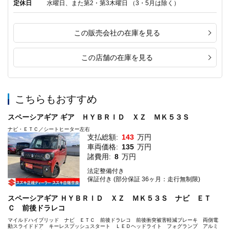
定休日
水曜日、また第2・第3木曜日 （3・5月は除く）
この販売会社の在庫を見る
この店舗の在庫を見る
こちらもおすすめ
スペーシアギア ギア ＨＹＢＲＩＤ ＸＺ ＭＫ５３Ｓ
ナビ・ＥＴＣ／シートヒーター左右
支払総額:
143
万円
車両価格:
135
万円
諸費用:
8
万円
法定整備付き
保証付き (部分保証 36ヶ月：走行無制限)
スペーシアギア ＨＹＢＲＩＤ ＸＺ ＭＫ５３Ｓ ナビ ＥＴ
Ｃ 前後ドラレコ
マイルドハイブリッド ナビ ＥＴＣ 前後ドラレコ 前後衝突被害軽減ブレーキ 両側電
動スライドドア キーレスプッシュスタート ＬＥＤヘッドライト フォグランプ アルミ