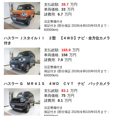
支払総額:
39.7
万円
車両価格:
33
万円
諸費用:
6.7
万円
法定整備付き
保証付き (部分保証 2028(令和10)年03月まで：
60000km)
ハスラー ＪスタイルＩＩ ２型 【４ＷＤ】ナビ・全方位カメラ
付き
支払総額:
165.9
万円
車両価格:
158
万円
諸費用:
7.9
万円
法定整備付き
保証付き (部分保証 2028(令和10)年03月まで：
60000km)
ハスラー Ｇ ＭＲ４１Ｓ ４ＷＤ ＣＶＴ ナビ バックカメラ
支払総額:
83.1
万円
車両価格:
75
万円
諸費用:
8.1
万円
法定整備付き
保証付き (部分保証 2028(令和10)年03月まで：
60000km)