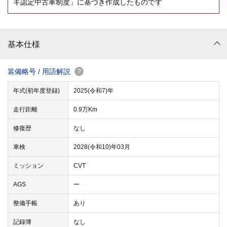
キ認定中古車制度」に基づき作成したものです
基本仕様
装備略号 / 用語解説
?
年式(初年度登録)
2025(令和7)年
走行距離
0.9万Km
修復歴
なし
車検
2028(令和10)年03月
ミッション
CVT
AGS
ー
整備手帳
あり
記録簿
なし