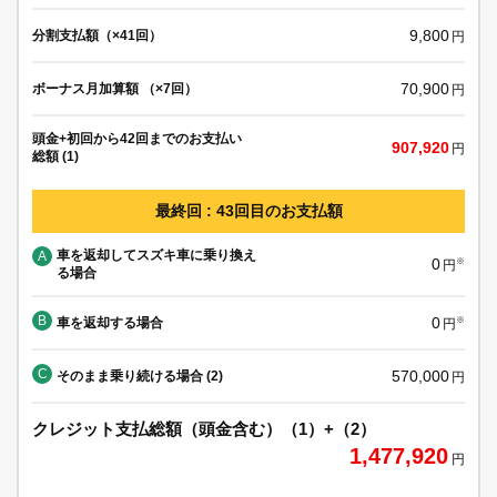
9,800
分割支払額（×41回）
円
70,900
ボーナス月加算額 （×7回）
円
頭金+初回から42回までのお支払い
907,920
円
総額 (1)
最終回 : 43回目のお支払額
車を返却してスズキ車に乗り換え
A
0
※
円
る場合
B
0
車を返却する場合
※
円
C
570,000
そのまま乗り続ける場合 (2)
円
クレジット支払総額（頭金含む）（1）+（2）
1,477,920
円