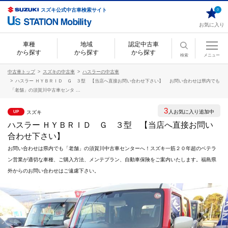
スズキ公式中古車検索サイト
0
お気に入り
車種
地域
認定中古車
から探す
から探す
から探す
検索
メニュー
中古車トップ
スズキの中古車
ハスラーの中古車
ハスラー ＨＹＢＲＩＤ Ｇ ３型 【当店へ直接お問い合わせ下さい】 お問い合わせは県内でも
「老舗」の須賀川中古車センタ ...
3
人お気に入り追加中
スズキ
UP
ハスラー ＨＹＢＲＩＤ Ｇ ３型 【当店へ直接お問い
合わせ下さい】
お問い合わせは県内でも「老舗」の須賀川中古車センターへ！スズキ一筋２０年超のベテラ
ン営業が適切な車種、ご購入方法、メンテプラン、自動車保険をご案内いたします。福島県
外からのお問い合わせはご遠慮下さい。