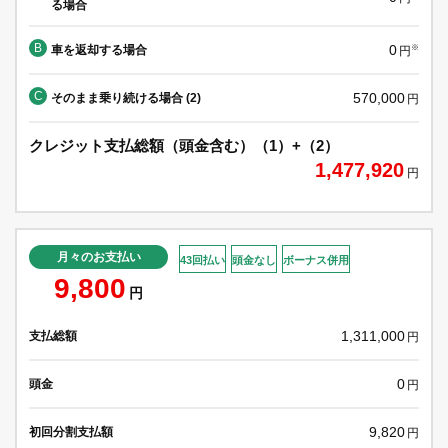
る場合
B
0
車を返却する場合
※
円
C
570,000
そのまま乗り続ける場合 (2)
円
クレジット支払総額（頭金含む）（1）+（2）
1,477,920
円
月々のお支払い
43回払い
頭金なし
ボーナス併用
9,800
円
1,311,000
支払総額
円
0
頭金
円
9,820
初回分割支払額
円