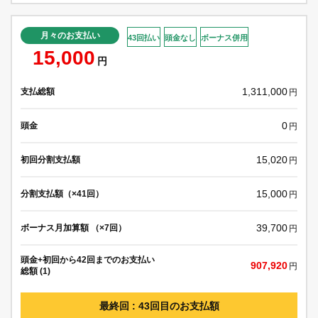
月々のお支払い
43回払い
頭金なし
ボーナス併用
15,000
円
1,311,000
支払総額
円
0
頭金
円
15,020
初回分割支払額
円
15,000
分割支払額（×41回）
円
39,700
ボーナス月加算額 （×7回）
円
頭金+初回から42回までのお支払い
907,920
円
総額 (1)
最終回 : 43回目のお支払額