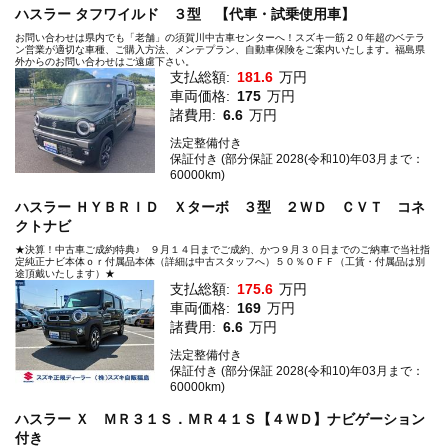
ハスラー タフワイルド ３型 【代車・試乗使用車】
お問い合わせは県内でも「老舗」の須賀川中古車センターへ！スズキ一筋２０年超のベテラ
ン営業が適切な車種、ご購入方法、メンテプラン、自動車保険をご案内いたします。福島県
外からのお問い合わせはご遠慮下さい。
支払総額:
181.6
万円
車両価格:
175
万円
諸費用:
6.6
万円
法定整備付き
保証付き (部分保証 2028(令和10)年03月まで：
60000km)
ハスラー ＨＹＢＲＩＤ Ｘターボ ３型 ２ＷＤ ＣＶＴ コネ
クトナビ
★決算！中古車ご成約特典♪ ９月１４日までご成約、かつ９月３０日までのご納車で当社指
定純正ナビ本体ｏｒ付属品本体（詳細は中古スタッフへ）５０％ＯＦＦ（工賃・付属品は別
途頂戴いたします）★
支払総額:
175.6
万円
車両価格:
169
万円
諸費用:
6.6
万円
法定整備付き
保証付き (部分保証 2028(令和10)年03月まで：
60000km)
ハスラー Ｘ ＭＲ３１Ｓ．ＭＲ４１Ｓ【４ＷＤ】ナビゲーション
付き