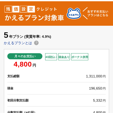
5
年プラン
(実質年率: 4.9%)
かえるプランとは
?
月々のお支払い
43回払い
頭金あり
ボーナス併用
4,800
円
1,311,000
支払総額
円
196,650
頭金
円
5,332
初回分割支払額
円
4,800
分割支払額（×41回）
円