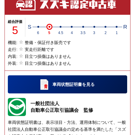
総合評価
5
S
R
6
5
4.5
4
3.5
3
2
1
機能:
整備・保証付き販売です
走行:
実走行距離です
内装:
目立つ損傷はありません
外装:
目立つ損傷はありません
車両状態証明書
を見る
一般社団法人
自動車公正取引協議会 監修
車両状態証明書は、表示項目・方法、運用体制について、一般
社団法人自動車公正取引協議会の定める基準を満たした「スズ