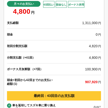
月々のお支払い
43回払い
頭金なし
ボーナス併用
4,800
円
1,311,000
支払総額
円
0
頭金
円
4,820
初回分割支払額
円
4,800
分割支払額（×41回）
円
100,900
ボーナス月加算額 （×7回）
円
頭金+初回から42回までのお支払い
907,920
円
総額 (1)
最終回 : 43回目のお支払額
車を返却してスズキ車に乗り換え
A
0
※
円