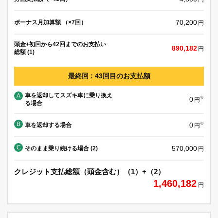
70,200
ボーナス月加算額 （×7回）
円
頭金+初回から42回までのお支払い
890,182
円
総額 (1)
最終回 : 43回目のお支払額
車を返却してスズキ車に乗り換え
A
0
※
円
る場合
B
0
車を返却する場合
※
円
C
570,000
そのまま乗り続ける場合 (2)
円
クレジット支払総額（頭金含む）（1）+（2）
1,460,182
円