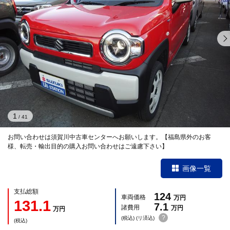
1
/
41
お問い合わせは須賀川中古車センターへお願いします。【福島県外のお客
様、転売・輸出目的の購入お問い合わせはご遠慮下さい】
画像一覧
支払総額
124
車両価格
万円
131.1
7.1
諸費用
万円
万円
?
(税込) (リ済込)
(税込)