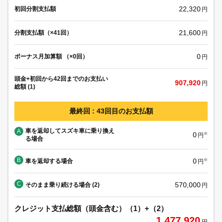
22,320
初回分割支払額
円
21,600
分割支払額（×41回）
円
0
ボーナス月加算額 （×0回）
円
頭金+初回から42回までのお支払い
907,920
円
総額 (1)
最終回 : 43回目のお支払額
車を返却してスズキ車に乗り換え
A
0
※
円
る場合
B
0
車を返却する場合
※
円
C
570,000
そのまま乗り続ける場合 (2)
円
クレジット支払総額（頭金含む）（1）+（2）
1,477,920
円