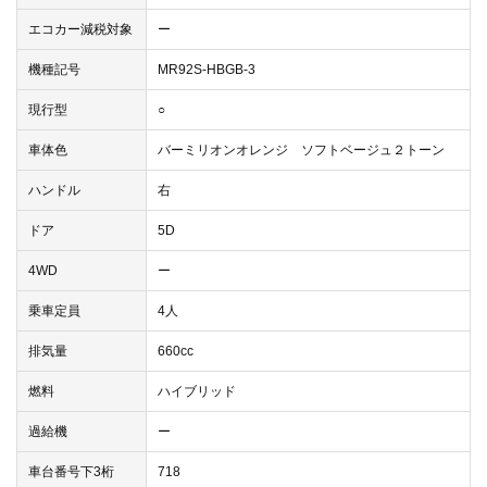
エコカー減税対象
ー
機種記号
MR92S-HBGB-3
現行型
○
車体色
バーミリオンオレンジ ソフトベージュ２トーン
ハンドル
右
ドア
5D
4WD
ー
乗車定員
4人
排気量
660cc
燃料
ハイブリッド
過給機
ー
車台番号下3桁
718