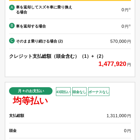
車を返却してスズキ車に乗り換え
A
0
※
円
る場合
B
0
車を返却する場合
※
円
C
570,000
そのまま乗り続ける場合 (2)
円
クレジット支払総額（頭金含む）（1）+（2）
1,477,920
円
月々のお支払い
43回払い
頭金なし
ボーナスなし
均等払い
1,311,000
支払総額
円
0
頭金
円