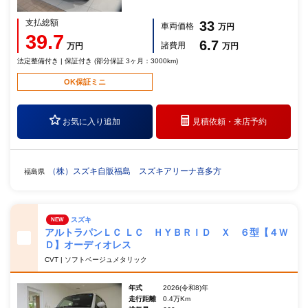
支払総額
33
車両価格
万円
39.7
6.7
諸費用
万円
万円
法定整備付き | 保証付き (部分保証 3ヶ月：3000km)
OK保証ミニ
お気に入り追加
見積依頼・
来店予約
（株）スズキ自販福島 スズキアリーナ喜多方
福島県
スズキ
NEW
アルトラパンＬＣ ＬＣ ＨＹＢＲＩＤ Ｘ ６型【４Ｗ
Ｄ】オーディオレス
CVT | ソフトベージュメタリック
年式
2026(令和8)年
走行距離
0.4万Km