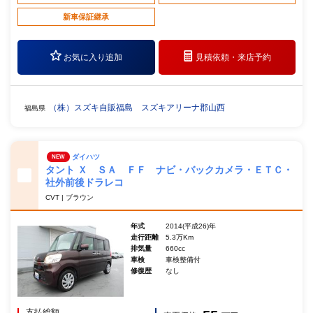
新車保証継承
お気に入り追加
見積依頼・
来店予約
（株）スズキ自販福島 スズキアリーナ郡山西
福島県
ダイハツ
NEW
タント Ｘ ＳＡ ＦＦ ナビ・バックカメラ・ＥＴＣ・
社外前後ドラレコ
CVT | ブラウン
年式
2014(平成26)年
走行距離
5.3万Km
排気量
660cc
車検
車検整備付
修復歴
なし
支払総額