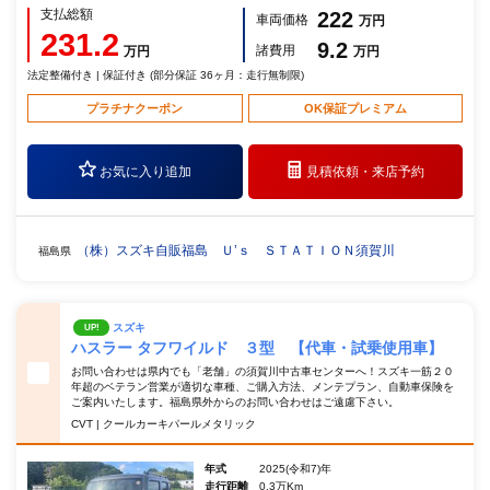
支払総額
222
車両価格
万円
231.2
9.2
諸費用
万円
万円
法定整備付き | 保証付き (部分保証 36ヶ月：走行無制限)
プラチナクーポン
OK保証プレミアム
お気に入り追加
見積依頼・
来店予約
（株）スズキ自販福島 Ｕ’ｓ ＳＴＡＴＩＯＮ須賀川
福島県
スズキ
UP!
ハスラー タフワイルド ３型 【代車・試乗使用車】
お問い合わせは県内でも「老舗」の須賀川中古車センターへ！スズキ一筋２０
年超のベテラン営業が適切な車種、ご購入方法、メンテプラン、自動車保険を
ご案内いたします。福島県外からのお問い合わせはご遠慮下さい。
CVT | クールカーキパールメタリック
年式
2025(令和7)年
走行距離
0.3万Km