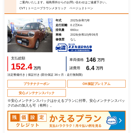
ご案内いたします。福島県外からのお問い合わせはご遠慮下さい。
CVT | トーニーブラウンメタリック ベージュ２トーン
年式
2025(令和7)年
走行距離
0.2万Km
排気量
660cc
車検
2028(令和10)年09月
修復歴
なし
支払総額
146
車両価格
万円
152.4
6.4
諸費用
万円
万円
法定整備付き | 保証付き (部分保証 36ヶ月：走行無制限)
プラチナクーポン
OK保証プレミアム
安心メンテナンスパック
※安心メンテナンスパックはかえるプランに付帯。安心メンテナンスパッ
クのみの加入も可（有料）。