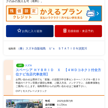
クのみの加入も可（有料）。
お気に入り追加
見積依頼・
来店予約
（株）スズキ自販福島 Ｕ’ｓ ＳＴＡＴＩＯＮ須賀川
福島県
スズキ
UP!
スペーシア ＨＹＢＲＩＤ Ｘ 【４ＷＤコネクト付全方
位ナビ当店代車使用】
お問い合わせは県内でも「老舗」の須賀川中古車センターへ！スズキ一筋２０
年超のベテラン営業が適切な車種、ご購入方法、メンテプラン、自動車保険を
ご案内いたします。福島県外からのお問い合わせはご遠慮下さい。
CVT | モスグレーメタリック
年式
2025(令和7)年
走行距離
0.1万Km