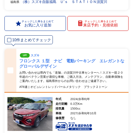
（株）スズキ自販福島 Ｕ’ｓ ＳＴＡＴＩＯＮ須賀川
福島県
チェックした車をまとめて
チェックした車をまとめて
お気に入り追加
来店予約・見積依頼
10件まとめてチェック
スズキ
UP!
フロンクス １型 ナビ 電動パーキング エレガントな
グローバルデザイン
お問い合わせは県内でも「老舗」の須賀川中古車センターへ！スズキ一筋２０
年超のベテラン営業が適切な車種、ご購入方法、メンテプラン、自動車保険を
ご案内いたします。福島県外からのお問い合わせはご遠慮下さい。
AT6速 | オピュレントレッドパールメタリック ブラック２トーン
年式
2024(令和6)年
走行距離
0.3万Km
排気量
1500cc
車検
2027(令和9)年10月
修復歴
なし