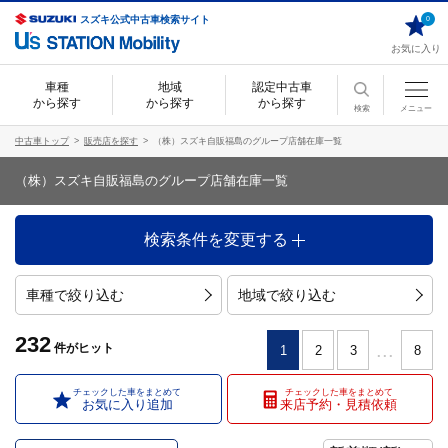
スズキ公式中古車検索サイト
0
お気に入り
車種
地域
認定中古車
から探す
から探す
から探す
検索
メニュー
中古車トップ
販売店を探す
（株）スズキ自販福島のグループ店舗在庫一覧
（株）スズキ自販福島のグループ店舗在庫一覧
検索条件を変更する
車種で絞り込む
地域で絞り込む
232
...
件
がヒット
1
2
3
8
チェックした車をまとめて
チェックした車をまとめて
お気に入り追加
来店予約・見積依頼