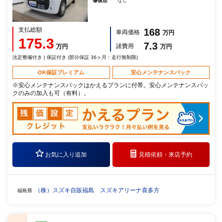
修復歴
なし
支払総額
168
車両価格
万円
175.3
7.3
諸費用
万円
万円
法定整備付き | 保証付き (部分保証 36ヶ月：走行無制限)
OK保証プレミアム
安心メンテナンスパック
※安心メンテナンスパックはかえるプランに付帯。安心メンテナンスパッ
クのみの加入も可（有料）。
お気に入り追加
見積依頼・
来店予約
（株）スズキ自販福島 スズキアリーナ喜多方
福島県