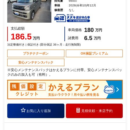
排気量
660cc
車検
2028(令和10)年12月
修復歴
なし
支払総額
180
車両価格
万円
186.5
6.5
諸費用
万円
万円
法定整備付き | 保証付き (部分保証 36ヶ月：走行無制限)
プラチナクーポン
OK保証プレミアム
安心メンテナンスパック
※安心メンテナンスパックはかえるプランに付帯。安心メンテナンスパッ
クのみの加入も可（有料）。
お気に入り追加
見積依頼・
来店予約