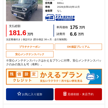
排気量
660cc
車検
2028(令和10)年12月
修復歴
なし
支払総額
175
車両価格
万円
181.6
6.6
諸費用
万円
万円
法定整備付き | 保証付き (部分保証 36ヶ月：走行無制限)
プラチナクーポン
OK保証プレミアム
安心メンテナンスパック
※安心メンテナンスパックはかえるプランに付帯。安心メンテナンスパッ
クのみの加入も可（有料）。
お気に入り追加
見積依頼・
来店予約