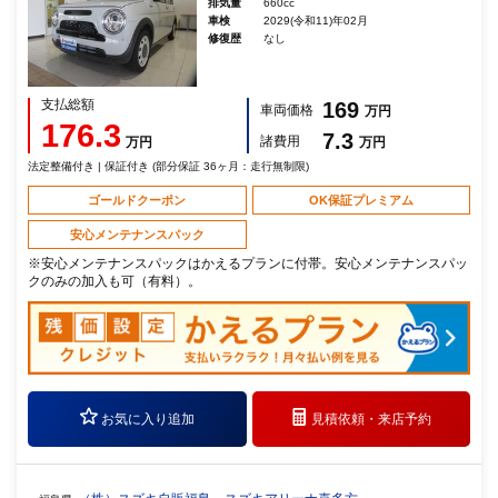
排気量
660cc
車検
2029(令和11)年02月
修復歴
なし
支払総額
169
車両価格
万円
176.3
7.3
諸費用
万円
万円
法定整備付き | 保証付き (部分保証 36ヶ月：走行無制限)
ゴールドクーポン
OK保証プレミアム
安心メンテナンスパック
※安心メンテナンスパックはかえるプランに付帯。安心メンテナンスパッ
クのみの加入も可（有料）。
お気に入り追加
見積依頼・
来店予約