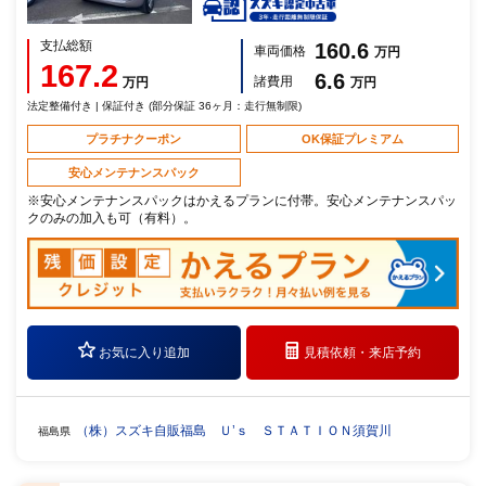
支払総額
160.6
車両価格
万円
167.2
6.6
諸費用
万円
万円
法定整備付き | 保証付き (部分保証 36ヶ月：走行無制限)
プラチナクーポン
OK保証プレミアム
安心メンテナンスパック
※安心メンテナンスパックはかえるプランに付帯。安心メンテナンスパッ
クのみの加入も可（有料）。
お気に入り追加
見積依頼・
来店予約
（株）スズキ自販福島 Ｕ’ｓ ＳＴＡＴＩＯＮ須賀川
福島県