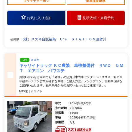
プラチナクーポン
新車保証継承
お気に入り追加
見積依頼・
来店予約
（株）スズキ自販福島 Ｕ’ｓ ＳＴＡＴＩＯＮ須賀川
福島県
スズキ
UP!
キャリイトラック ＫＣ農繁 車検整備付 ４ＷＤ ５Ｍ
Ｔ エアコン パワステ
お問い合わせは県内でも「老舗」の須賀川中古車センターへ！スズキ一筋２０
年超のベテラン営業が適切な車種、ご購入方法、メンテプラン、自動車保険を
ご案内いたします。福島県外からのお問い合わせはご遠慮下さい。
MT5速 | ホワイト
年式
2014(平成26)年
走行距離
2.3万Km
排気量
660cc
車検
2026(令和8)年10月
修復歴
なし