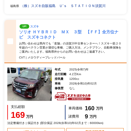
（株）スズキ自販福島 Ｕ’ｓ ＳＴＡＴＩＯＮ須賀川
福島県
スズキ
UP!
ソリオ ＨＹＢＲＩＤ ＭＸ ３型 【ＦＦ】全方位ナ
ビ スズキコネクト
お問い合わせは県内でも「老舗」の須賀川中古車センターへ！スズキ一筋２０
年超のベテラン営業が適切な車種、ご購入方法、メンテプラン、自動車保険を
ご案内いたします。福島県外からのお問い合わせはご遠慮下さい。
CVT | メロウディープレッドパール
年式
2025(令和7)年
走行距離
4.2万Km
排気量
1200cc
車検
2028(令和10)年02月
修復歴
なし
支払総額
160
車両価格
万円
169
9
諸費用
万円
万円
法定整備付き | 保証付き (部分保証 2028(令和10)年02月まで：60000km)