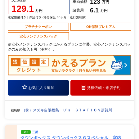
123
車両価格
万円
129.1
6.1
諸費用
万円
万円
法定整備付き | 保証付き (部分保証 36ヶ月：走行無制限)
プラチナクーポン
OK保証プレミアム
安心メンテナンスパック
※安心メンテナンスパックはかえるプランに付帯。安心メンテナンスパッ
クのみの加入も可（有料）。
お気に入り追加
見積依頼・
来店予約
（株）スズキ自販福島 Ｕ’ｓ ＳＴＡＴＩＯＮ須賀川
福島県
三菱
UP!
タウンボックス タウンボックスＧスペシャル 室内