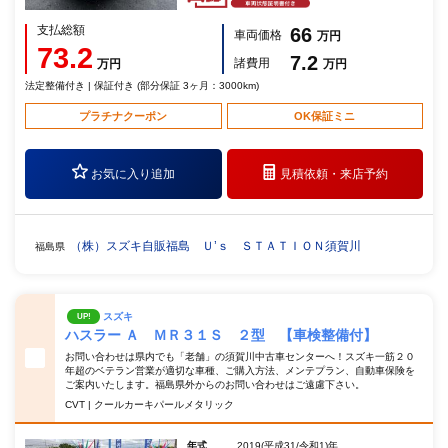
支払総額
66
車両価格
万円
73.2
7.2
諸費用
万円
万円
法定整備付き | 保証付き (部分保証 3ヶ月：3000km)
プラチナクーポン
OK保証ミニ
お気に入り追加
見積依頼・
来店予約
（株）スズキ自販福島 Ｕ’ｓ ＳＴＡＴＩＯＮ須賀川
福島県
スズキ
UP!
ハスラー Ａ ＭＲ３１Ｓ ２型 【車検整備付】
お問い合わせは県内でも「老舗」の須賀川中古車センターへ！スズキ一筋２０
年超のベテラン営業が適切な車種、ご購入方法、メンテプラン、自動車保険を
ご案内いたします。福島県外からのお問い合わせはご遠慮下さい。
CVT | クールカーキパールメタリック
年式
2019(平成31/令和1)年