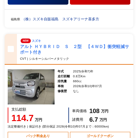
（株）スズキ自販福島 スズキアリーナ喜多方
福島県
スズキ
NEW
アルト ＨＹＢＲＩＤ Ｓ ２型 【４ＷＤ】衝突軽減サ
ポート付き
CVT | シルキーシルバーメタリック
年式
2025(令和7)年
走行距離
0.8万Km
排気量
660cc
車検
2028(令和10)年07月
修復歴
なし
支払総額
108
車両価格
万円
114.7
6.7
諸費用
万円
万円
法定整備付き | 保証付き (部分保証 2028(令和10)年07月まで：60000km)
パック料金あり
ゴールドクーポン