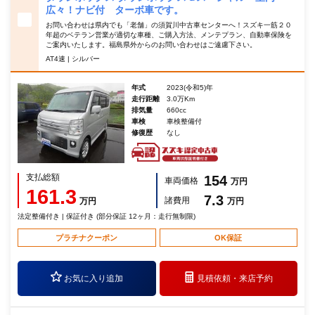
広々！ナビ付 ターボ車です。
お問い合わせは県内でも「老舗」の須賀川中古車センターへ！スズキ一筋２０
年超のベテラン営業が適切な車種、ご購入方法、メンテプラン、自動車保険を
ご案内いたします。福島県外からのお問い合わせはご遠慮下さい。
AT4速 | シルバー
年式
2023(令和5)年
走行距離
3.0万Km
排気量
660cc
車検
車検整備付
修復歴
なし
支払総額
154
車両価格
万円
161.3
7.3
諸費用
万円
万円
法定整備付き | 保証付き (部分保証 12ヶ月：走行無制限)
プラチナクーポン
OK保証
お気に入り追加
見積依頼・
来店予約