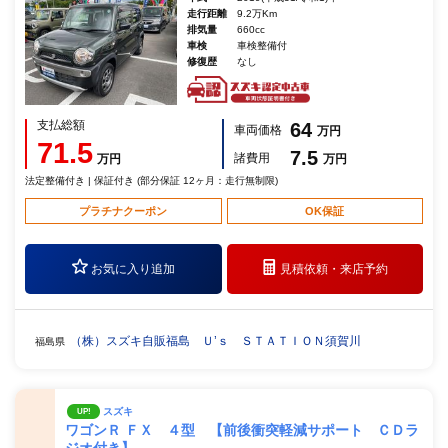
走行距離
9.2万Km
排気量
660cc
車検
車検整備付
修復歴
なし
支払総額
64
車両価格
万円
71.5
7.5
諸費用
万円
万円
法定整備付き | 保証付き (部分保証 12ヶ月：走行無制限)
プラチナクーポン
OK保証
お気に入り追加
見積依頼・
来店予約
（株）スズキ自販福島 Ｕ’ｓ ＳＴＡＴＩＯＮ須賀川
福島県
スズキ
UP!
ワゴンＲ ＦＸ ４型 【前後衝突軽減サポート ＣＤラ