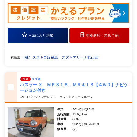
お気に入り追加
見積依頼・
来店予約
（株）スズキ自販福島 スズキアリーナ郡山西
福島県
スズキ
NEW
ハスラー Ｘ ＭＲ３１Ｓ．ＭＲ４１Ｓ【４ＷＤ】ナビゲ
ーション付き
CVT | パッションオレンジ ホワイト２トーンルーフ
年式
2014(平成26)年
走行距離
12.6万Km
排気量
660cc
車検
2027(令和9)年12月
修復歴
なし