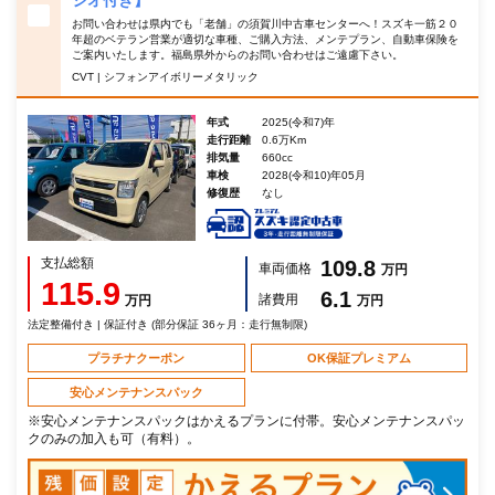
ジオ付き】
お問い合わせは県内でも「老舗」の須賀川中古車センターへ！スズキ一筋２０
年超のベテラン営業が適切な車種、ご購入方法、メンテプラン、自動車保険を
ご案内いたします。福島県外からのお問い合わせはご遠慮下さい。
CVT | シフォンアイボリーメタリック
年式
2025(令和7)年
走行距離
0.6万Km
排気量
660cc
車検
2028(令和10)年05月
修復歴
なし
支払総額
109.8
車両価格
万円
115.9
6.1
諸費用
万円
万円
法定整備付き | 保証付き (部分保証 36ヶ月：走行無制限)
プラチナクーポン
OK保証プレミアム
安心メンテナンスパック
※安心メンテナンスパックはかえるプランに付帯。安心メンテナンスパッ
クのみの加入も可（有料）。