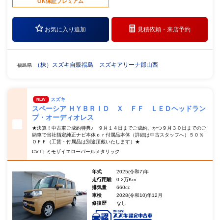
OK保証プレミアム
お気に入り追加
見積依頼・
来店予約
（株）スズキ自販福島 スズキアリーナ郡山西
福島県
スズキ
NEW
スペーシア ＨＹＢＲＩＤ Ｘ ＦＦ ＬＥＤヘッドラン
プ・オーディオレス
★決算！中古車ご成約特典♪ ９月１４日までご成約、かつ９月３０日までのご
納車で当社指定純正ナビ本体ｏｒ付属品本体（詳細は中古スタッフへ）５０％
ＯＦＦ（工賃・付属品は別途頂戴いたします）★
CVT | ミモザイエローパールメタリック
年式
2025(令和7)年
走行距離
0.2万Km
排気量
660cc
車検
2028(令和10)年12月
修復歴
なし