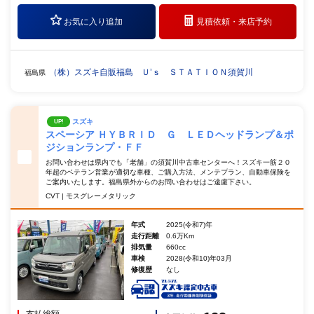
お気に入り追加
見積依頼・
来店予約
（株）スズキ自販福島 Ｕ’ｓ ＳＴＡＴＩＯＮ須賀川
福島県
スズキ
UP!
スペーシア ＨＹＢＲＩＤ Ｇ ＬＥＤヘッドランプ＆ポ
ジションランプ・ＦＦ
お問い合わせは県内でも「老舗」の須賀川中古車センターへ！スズキ一筋２０
年超のベテラン営業が適切な車種、ご購入方法、メンテプラン、自動車保険を
ご案内いたします。福島県外からのお問い合わせはご遠慮下さい。
CVT | モスグレーメタリック
年式
2025(令和7)年
走行距離
0.6万Km
排気量
660cc
車検
2028(令和10)年03月
修復歴
なし
支払総額