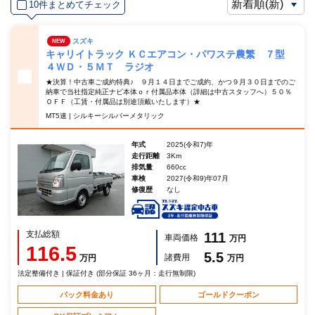
10件まとめてチェック
スズキ
NEW
キャリイトラック ＫＣエアコン・パワステ農繁 ７型
４ＷＤ・５ＭＴ ラジオ
★決算！中古車ご成約特典♪ ９月１４日までご成約、かつ９月３０日までのご
納車で当社指定純正ナビ本体ｏｒ付属品本体（詳細は中古スタッフへ）５０％
ＯＦＦ（工賃・付属品は別途頂戴いたします）★
MT5速 | シルキーシルバーメタリック
年式
2025(令和7)年
走行距離
3Km
排気量
660cc
車検
2027(令和9)年07月
修復歴
なし
支払総額
111
車両価格
万円
116.5
5.5
諸費用
万円
万円
法定整備付き | 保証付き (部分保証 36ヶ月：走行無制限)
パック料金あり
ゴールドクーポン