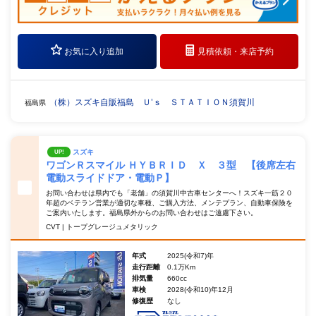
お気に入り追加
見積依頼・
来店予約
（株）スズキ自販福島 Ｕ’ｓ ＳＴＡＴＩＯＮ須賀川
福島県
スズキ
UP!
ワゴンＲスマイル ＨＹＢＲＩＤ Ｘ ３型 【後席左右
電動スライドドア・電動Ｐ】
お問い合わせは県内でも「老舗」の須賀川中古車センターへ！スズキ一筋２０
年超のベテラン営業が適切な車種、ご購入方法、メンテプラン、自動車保険を
ご案内いたします。福島県外からのお問い合わせはご遠慮下さい。
CVT | トープグレージュメタリック
年式
2025(令和7)年
走行距離
0.1万Km
排気量
660cc
車検
2028(令和10)年12月
修復歴
なし