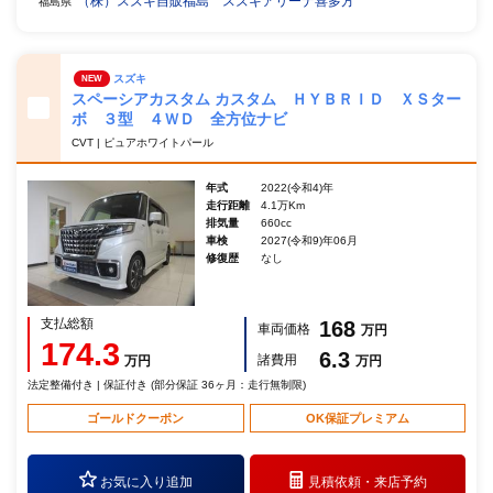
（株）スズキ自販福島 スズキアリーナ喜多方
福島県
スズキ
NEW
スペーシアカスタム カスタム ＨＹＢＲＩＤ ＸＳター
ボ ３型 ４ＷＤ 全方位ナビ
CVT | ピュアホワイトパール
年式
2022(令和4)年
走行距離
4.1万Km
排気量
660cc
車検
2027(令和9)年06月
修復歴
なし
支払総額
168
車両価格
万円
174.3
6.3
諸費用
万円
万円
法定整備付き | 保証付き (部分保証 36ヶ月：走行無制限)
ゴールドクーポン
OK保証プレミアム
お気に入り追加
見積依頼・
来店予約