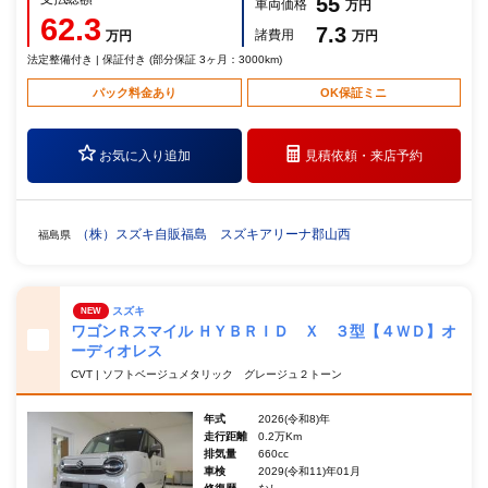
55
車両価格
万円
62.3
7.3
諸費用
万円
万円
法定整備付き | 保証付き (部分保証 3ヶ月：3000km)
パック料金あり
OK保証ミニ
お気に入り追加
見積依頼・
来店予約
（株）スズキ自販福島 スズキアリーナ郡山西
福島県
スズキ
NEW
ワゴンＲスマイル ＨＹＢＲＩＤ Ｘ ３型【４ＷＤ】オ
ーディオレス
CVT | ソフトベージュメタリック グレージュ２トーン
年式
2026(令和8)年
走行距離
0.2万Km
排気量
660cc
車検
2029(令和11)年01月