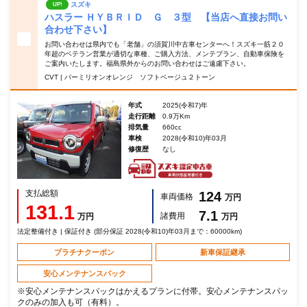
スズキ
UP!
ハスラー ＨＹＢＲＩＤ Ｇ ３型 【当店へ直接お問い
合わせ下さい】
お問い合わせは県内でも「老舗」の須賀川中古車センターへ！スズキ一筋２０
年超のベテラン営業が適切な車種、ご購入方法、メンテプラン、自動車保険を
ご案内いたします。福島県外からのお問い合わせはご遠慮下さい。
CVT | バーミリオンオレンジ ソフトベージュ２トーン
年式
2025(令和7)年
走行距離
0.9万Km
排気量
660cc
車検
2028(令和10)年03月
修復歴
なし
支払総額
124
車両価格
万円
131.1
7.1
諸費用
万円
万円
法定整備付き | 保証付き (部分保証 2028(令和10)年03月まで：60000km)
プラチナクーポン
新車保証継承
安心メンテナンスパック
※安心メンテナンスパックはかえるプランに付帯。安心メンテナンスパッ
クのみの加入も可（有料）。