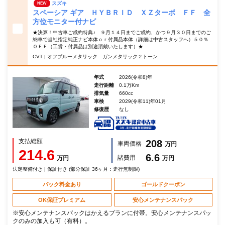
スズキ
NEW
スペーシア ギア ＨＹＢＲＩＤ ＸＺターボ ＦＦ 全
方位モニター付ナビ
★決算！中古車ご成約特典♪ ９月１４日までご成約、かつ９月３０日までのご
納車で当社指定純正ナビ本体ｏｒ付属品本体（詳細は中古スタッフへ）５０％
ＯＦＦ（工賃・付属品は別途頂戴いたします）★
CVT | オフブルーメタリック ガンメタリック２トーン
年式
2026(令和8)年
走行距離
0.1万Km
排気量
660cc
車検
2029(令和11)年01月
修復歴
なし
支払総額
208
車両価格
万円
214.6
6.6
諸費用
万円
万円
法定整備付き | 保証付き (部分保証 36ヶ月：走行無制限)
パック料金あり
ゴールドクーポン
OK保証プレミアム
安心メンテナンスパック
※安心メンテナンスパックはかえるプランに付帯。安心メンテナンスパッ
クのみの加入も可（有料）。