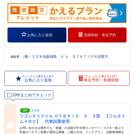
お気に入り追加
見積依頼・
来店予約
（株）スズキ自販福島 Ｕ’ｓ ＳＴＡＴＩＯＮ須賀川
福島県
チェックした車をまとめて
チェックした車をまとめて
お気に入り追加
来店予約・見積依頼
10件まとめてチェック
スズキ
UP!
ワゴンＲスマイル ＨＹＢＲＩＤ Ｓ ３型 【フルタイ
ム４ＷＤ】 代車試乗使用
お問い合わせは県内でも「老舗」の須賀川中古車センターへ！スズキ一筋２０
年超のベテラン営業が適切な車種、ご購入方法、メンテプラン、自動車保険を