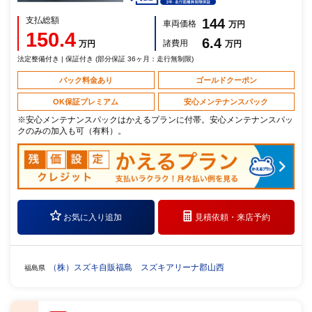
支払総額
144
車両価格
万円
150.4
6.4
諸費用
万円
万円
法定整備付き | 保証付き (部分保証 36ヶ月：走行無制限)
パック料金あり
ゴールドクーポン
OK保証プレミアム
安心メンテナンスパック
※安心メンテナンスパックはかえるプランに付帯。安心メンテナンスパッ
クのみの加入も可（有料）。
お気に入り追加
見積依頼・
来店予約
（株）スズキ自販福島 スズキアリーナ郡山西
福島県