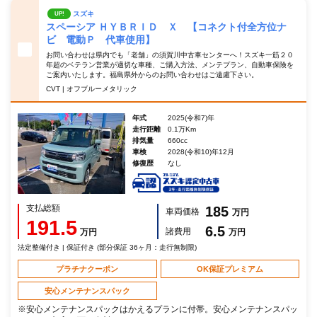
スズキ
UP!
スペーシア ＨＹＢＲＩＤ Ｘ 【コネクト付全方位ナ
ビ 電動Ｐ 代車使用】
お問い合わせは県内でも「老舗」の須賀川中古車センターへ！スズキ一筋２０
年超のベテラン営業が適切な車種、ご購入方法、メンテプラン、自動車保険を
ご案内いたします。福島県外からのお問い合わせはご遠慮下さい。
CVT | オフブルーメタリック
年式
2025(令和7)年
走行距離
0.1万Km
排気量
660cc
車検
2028(令和10)年12月
修復歴
なし
支払総額
185
車両価格
万円
191.5
6.5
諸費用
万円
万円
法定整備付き | 保証付き (部分保証 36ヶ月：走行無制限)
プラチナクーポン
OK保証プレミアム
安心メンテナンスパック
※安心メンテナンスパックはかえるプランに付帯。安心メンテナンスパッ