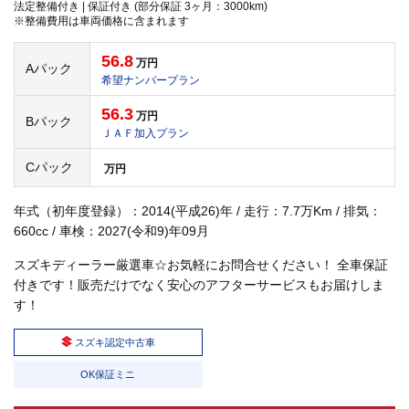
法定整備付き | 保証付き (部分保証 3ヶ月：3000km)
※整備費用は車両価格に含まれます
56.8
万円
Aパック
希望ナンバープラン
56.3
万円
Bパック
ＪＡＦ加入プラン
Cパック
万円
年式（初年度登録）：2014(平成26)年 / 走行：7.7万Km / 排気：
660cc / 車検：2027(令和9)年09月
スズキディーラー厳選車☆お気軽にお問合せください！ 全車保証
付きです！販売だけでなく安心のアフターサービスもお届けしま
す！
スズキ認定中古車
OK保証ミニ