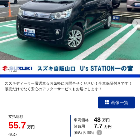
1
/
44
スズキディーラー厳選車☆お気軽にお問合せください！全車保証付きです！
販売だけでなく安心のアフターサービスもお届けします！
画像一覧
支払総額
48
車両価格
万円
55.7
7.7
諸費用
万円
万円
?
(税込) (リ済込)
(税込)