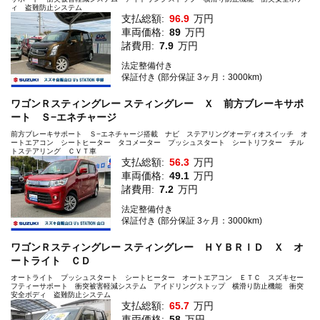
ィ 盗難防止システム
支払総額:
96.9
万円
車両価格:
89
万円
諸費用:
7.9
万円
法定整備付き
保証付き (部分保証 3ヶ月：3000km)
ワゴンＲスティングレー スティングレー Ｘ 前方ブレーキサポ
ート Ｓ−エネチャージ
前方ブレーキサポート Ｓ−エネチャージ搭載 ナビ ステアリングオーディオスイッチ オ
ートエアコン シートヒーター タコメーター プッシュスタート シートリフター チル
トステアリング ＣＶＴ車
支払総額:
56.3
万円
車両価格:
49.1
万円
諸費用:
7.2
万円
法定整備付き
保証付き (部分保証 3ヶ月：3000km)
ワゴンＲスティングレー スティングレー ＨＹＢＲＩＤ Ｘ オ
ートライト ＣＤ
オートライト プッシュスタート シートヒーター オートエアコン ＥＴＣ スズキセー
フティーサポート 衝突被害軽減システム アイドリングストップ 横滑り防止機能 衝突
安全ボディ 盗難防止システム
支払総額:
65.7
万円
車両価格:
58
万円