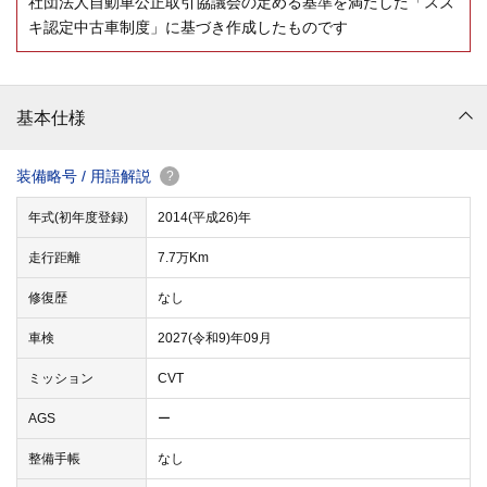
社団法人自動車公正取引協議会の定める基準を満たした「スズ
キ認定中古車制度」に基づき作成したものです
基本仕様
装備略号 / 用語解説
?
年式(初年度登録)
2014(平成26)年
走行距離
7.7万Km
修復歴
なし
車検
2027(令和9)年09月
ミッション
CVT
AGS
ー
整備手帳
なし