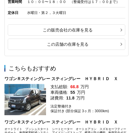
営業時間
１０：００〜１８：００ （整備受付は１７：００まで）
定休日
水曜日・第２，３火曜日
この販売会社の在庫を見る
この店舗の在庫を見る
こちらもおすすめ
ワゴンＲスティングレー スティングレー ＨＹＢＲＩＤ Ｘ
支払総額:
66.8
万円
車両価格:
55
万円
諸費用:
11.8
万円
法定整備付き
保証付き (部分保証 3ヶ月：3000km)
ワゴンＲスティングレー スティングレー ＨＹＢＲＩＤ Ｘ
オートライト プッシュスタート シートヒーター オートエアコン スズキセーフティー
サポート 衝突被害軽減システム アイドリングストップ 横滑り防止機能 衝突安全ボデ