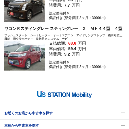
諸費用:
7.7
万円
法定整備付き
保証付き (部分保証 3ヶ月：3000km)
ワゴンＲスティングレー スティングレー Ｘ ＭＨ４４型 ４型
プッシュスタート シートヒーター オートエアコン アイドリングストップ 横滑り防止
機能 衝突安全ボディ 盗難防止システム ナビ
支払総額:
68.6
万円
車両価格:
59.4
万円
諸費用:
9.2
万円
法定整備付き
保証付き (部分保証 3ヶ月：3000km)
お近くのお店から中古車を探す
車種から中古車を探す