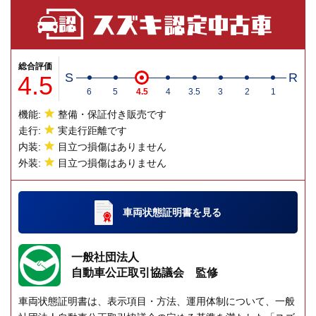
総合評価
4.5
S
R
6
5
4.5
4
3.5
3
2
1
機能:
整備・保証付き販売です
走行:
実走行距離です
内装:
目立つ損傷はありません
外装:
目立つ損傷はありません
車両状態証明書
を見る
一般社団法人
自動車公正取引協議会 監修
車両状態証明書は、表示項目・方法、運用体制について、一般