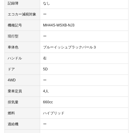
記録簿
なし
エコカー減税対象
ー
機種記号
MH44S-WSXB-NJ3
現行型
ー
車体色
ブルーイッシュブラックパール３
ハンドル
右
ドア
5D
4WD
ー
乗車定員
4人
排気量
660cc
燃料
ハイブリッド
過給機
ー