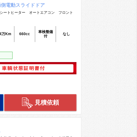
両側電動スライドドア
シートヒーター オートエアコン フロント
車検整備
.4万Km
660cc
なし
付
見積依頼
ス