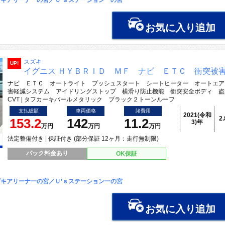
キアリーナ一の宮／Ｕ’ｓステーション一の宮
お気に入り追加
スズキ
UP!
イグニス ＨＹＢＲＩＤ ＭＦ ナビ ＥＴＣ 衝突被
ナビ ＥＴＣ オートライト プッシュスタート シートヒーター オートエア
害軽減システム アイドリングストップ 横滑り防止機能 衝突安全ボディ 盗
CVT | タフカーキパールメタリック ブラック２トーンルーフ
支払総額
車両価格
諸費用
2021(令和
2
153.2
142
11.2
3)年
万円
万円
万円
法定整備付き | 保証付き (部分保証 12ヶ月：走行無制限)
パック料金あり
OK保証
キアリーナ一の宮／Ｕ’ｓステーション一の宮
お気に入り追加