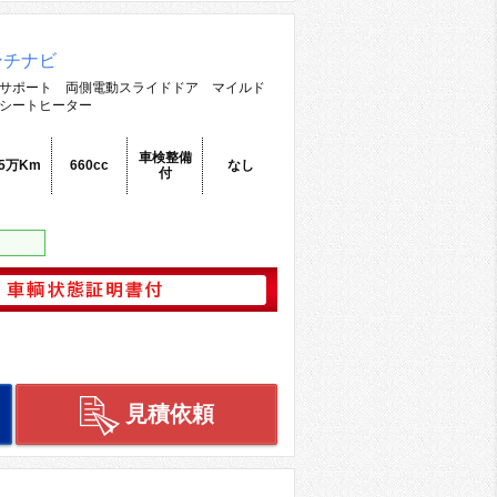
ンチナビ
サポート 両側電動スライドドア マイルド
シートヒーター
車検整備
.5万Km
660cc
なし
付
見積依頼