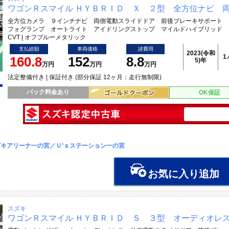
ワゴンＲスマイル ＨＹＢＲＩＤ Ｘ ２型 全方位ナビ 
全方位カメラ ９インチナビ 両側電動スライドドア 前後ブレーキサポート 
フォグランプ オートライト アイドリングストップ マイルドハイブリッド
CVT | オフブルーメタリック
支払総額
車両価格
諸費用
2023(令和
1
160.8
152
8.8
5)年
万円
万円
万円
法定整備付き | 保証付き (部分保証 12ヶ月：走行無制限)
パック料金あり
OK保証
キアリーナ一の宮／Ｕ’ｓステーション一の宮
お気に入り追加
スズキ
ワゴンＲスマイル ＨＹＢＲＩＤ Ｓ ３型 オーディオレ