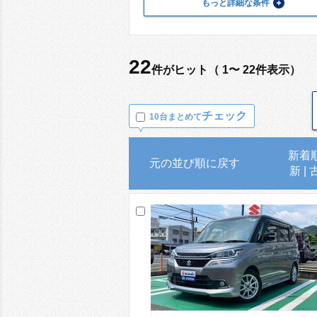
もっと詳細な条件
22
件がヒット（ 1〜 22件表示）
チェック
10台まとめて
新着
元の並び順に戻す
新
|