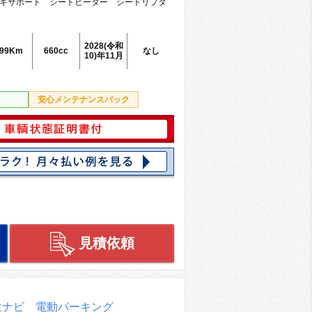
キサポート シートヒーター シートリフタ
2028(令和
999Km
660cc
なし
10)年11月
安心メンテナンスパック
見積依頼
位ナビ 電動パーキング