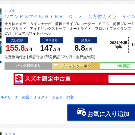
スズキ
ワゴンＲスマイル ＨＹＢＲＩＤ Ｘ 全方位カメラ ８イ
全方位カメラ ８インチナビ 前後ドライブレコーダー ＥＴＣ 前後ブレーキ
ハイブリッド アイドリングストップ オートライト フロントフォグランプ 
CVT | ピュアホワイトパール
支払総額
車両価格
諸費用
2021(令和
1
155.8
147
8.8
3)年
万円
万円
万円
法定整備付き | 保証付き (部分保証 12ヶ月：走行無制限)
パック料金あり
OK保証
キアリーナ一の宮／Ｕ’ｓステーション一の宮
お気に入り追加
スズキ