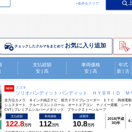
>条件をクリア
お気に入り追加
チェックしたクルマをまとめて
順
支払総額
車両価格
年式
古
安
|
高
安
|
高
新
|
古
スズキ
NEW
ソリオバンディット バンディット ＨＹＢＲＩＤ Ｍ
全方位カメラ ８インチ純正ナビ 前方ドライブレコーダー ＥＴＣ 両側電動
シュスタート クルーズコントロール オートエアコン ナノイー搭載 シート
CVT | プレミアムシルバーメタリック ブラック２トーンルーフ
支払総額
車両価格
諸費用
2018(平成
6
122.8
112
10.8
30)年
万円
万円
万円