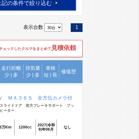
上記の条件で絞り込む
表示台数
1
見積依頼
チェックしたクルマをまとめて
走行距離
排気量
車検
修復歴
少
|
多
少
|
多
短
|
長
Ｖ ＭＡ３６Ｓ 全方位カメラ付
スライドドア 前方ブレーキサポート プッ
ヒーター
2027(令和
.3万Km
1200cc
なし
9)年06月