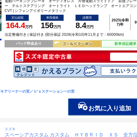
電動パーキングブレーキ オーディオレス 片側電動スライドドア 前後ブレー
ー チルトステアリング オートライト ＬＥＤヘッドランプ オートエアコン
CVT | シフォンアイボリーメタリック
支払総額
車両価格
諸費用
2025(令和
164.4
156
8.4
7)年
万円
万円
万円
法定整備付き | 保証付き (部分保証 2028(令和10)年11月まで：60000km)
パック料金あり
新車保証継承
キアリーナ一の宮／Ｕ’ｓステーション一の宮
お気に入り追加
スズキ
スペーシアカスタム カスタム ＨＹＢＲＩＤ ＸＳ 全方