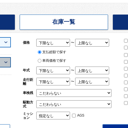
在庫一覧
〜
価格
支払総額で探す
車両価格で探す
〜
年式
走行距
〜
離
車検残
駆動方
式
ミッシ
AGS
ョン