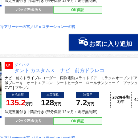
法定整備付き | 保証付き (部分保証 12ヶ月：走行無制限)
パック料金あり
OK保証
キアリーナ一の宮／Ｕ’ｓステーション一の宮
お気に入り追加
ダイハツ
UP!
タント カスタムＸ ナビ 前方ドラレコ
ナビ 前方ドライブレコーダー 両側電動スライドドア ミラクルオープンドア
減ブレーキ オートエアコン シートヒーター ロールサンシェード プッシュ
CVT | ブラウン
支払総額
車両価格
諸費用
2020(令和
4
135.2
128
7.2
2)年
万円
万円
万円
法定整備付き | 保証付き (部分保証 12ヶ月：走行無制限)
パック料金あり
OK保証