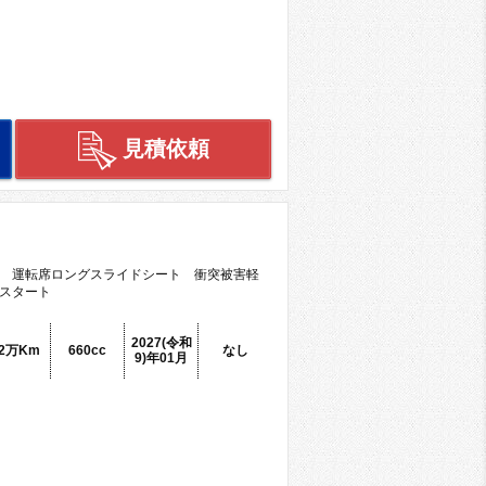
見積依頼
 運転席ロングスライドシート 衝突被害軽
スタート
2027(令和
.2万Km
660cc
なし
9)年01月