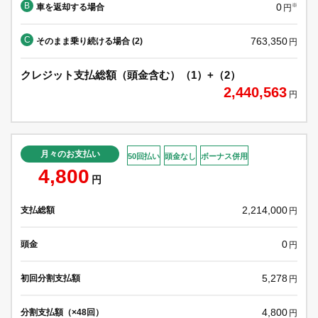
B
0
車を返却する場合
※
円
C
763,350
そのまま乗り続ける場合 (2)
円
クレジット支払総額（頭金含む）（1）+（2）
2,440,563
円
月々のお支払い
50回払い
頭金なし
ボーナス併用
4,800
円
2,214,000
支払総額
円
0
頭金
円
5,278
初回分割支払額
円
4,800
分割支払額（×48回）
円