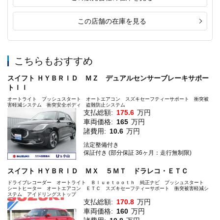
この店舗の在庫を見る
こちらもおすすめ
スイフト ＨＹＢＲＩＤ ＭＺ デュアルセンサーブレーキサポー
トＩＩ
オートライト プッシュスタート オートエアコン スズキセーフティーサポート 衝突被
害軽減システム 衝突安全ボディ 盗難防止システム
支払総額:
175.6
万円
車両価格:
165
万円
諸費用:
10.6
万円
法定整備付き
保証付き (部分保証 36ヶ月：走行無制限)
スイフト ＨＹＢＲＩＤ ＭＸ ５ＭＴ ドラレコ・ＥＴＣ
ドライブレコーダー オートライト Ｂｌｕｅｔｏｏｔｈ 純正ナビ プッシュスタート
シートヒーター オートエアコン ＥＴＣ スズキセーフティーサポート 衝突被害軽減シ
ステム アイドリングストップ
支払総額:
170.8
万円
車両価格:
160
万円