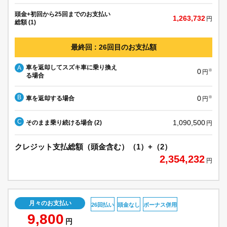
頭金+初回から25回までのお支払い
1,263,732
円
総額 (1)
最終回 : 26回目のお支払額
車を返却してスズキ車に乗り換え
A
0
※
円
る場合
B
0
車を返却する場合
※
円
C
1,090,500
そのまま乗り続ける場合 (2)
円
クレジット支払総額（頭金含む）（1）+（2）
2,354,232
円
月々のお支払い
26回払い
頭金なし
ボーナス併用
9,800
円