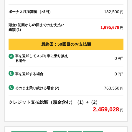
182,500
ボーナス月加算額 （×8回）
円
頭金+初回から49回までのお支払い
1,695,678
円
総額 (1)
最終回 : 50回目のお支払額
車を返却してスズキ車に乗り換え
A
0
※
円
る場合
B
0
車を返却する場合
※
円
C
763,350
そのまま乗り続ける場合 (2)
円
クレジット支払総額（頭金含む）（1）+（2）
2,459,028
円