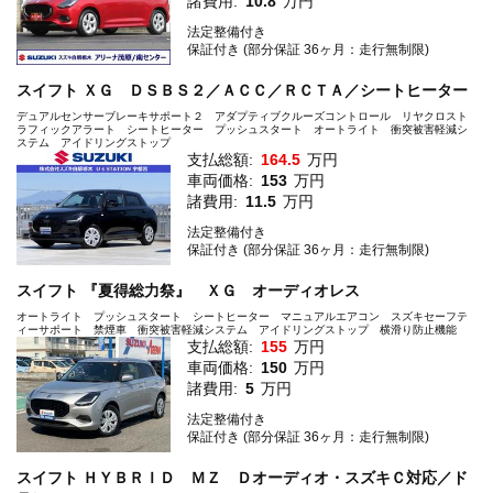
諸費用:
10.8
万円
法定整備付き
保証付き (部分保証 36ヶ月：走行無制限)
スイフト ＸＧ ＤＳＢＳ２／ＡＣＣ／ＲＣＴＡ／シートヒーター
デュアルセンサーブレーキサポート２ アダプティブクルーズコントロール リヤクロスト
ラフィックアラート シートヒーター プッシュスタート オートライト 衝突被害軽減シ
ステム アイドリングストップ
支払総額:
164.5
万円
車両価格:
153
万円
諸費用:
11.5
万円
法定整備付き
保証付き (部分保証 36ヶ月：走行無制限)
スイフト 『夏得総力祭』 ＸＧ オーディオレス
オートライト プッシュスタート シートヒーター マニュアルエアコン スズキセーフテ
ィーサポート 禁煙車 衝突被害軽減システム アイドリングストップ 横滑り防止機能
支払総額:
155
万円
車両価格:
150
万円
諸費用:
5
万円
法定整備付き
保証付き (部分保証 36ヶ月：走行無制限)
スイフト ＨＹＢＲＩＤ ＭＺ Ｄオーディオ・スズキＣ対応／ド