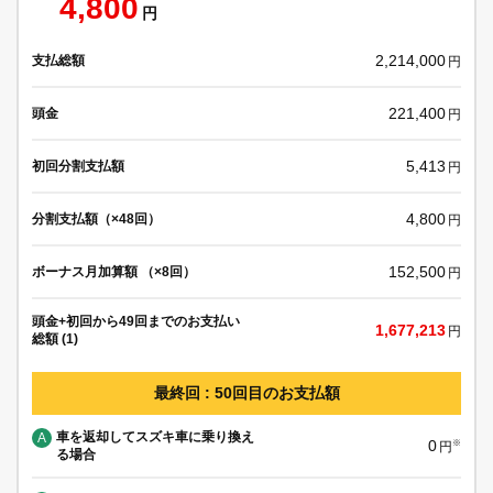
4,800
円
2,214,000
支払総額
円
221,400
頭金
円
5,413
初回分割支払額
円
4,800
分割支払額（×48回）
円
152,500
ボーナス月加算額 （×8回）
円
頭金+初回から49回までのお支払い
1,677,213
円
総額 (1)
最終回 : 50回目のお支払額
車を返却してスズキ車に乗り換え
A
0
※
円
る場合