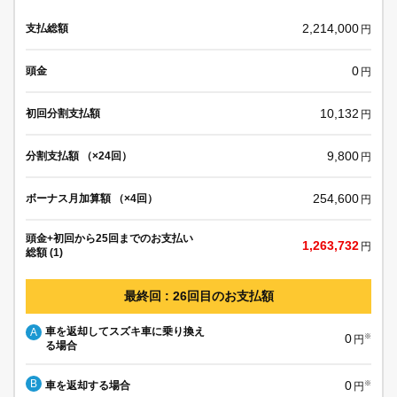
2,214,000
支払総額
円
0
頭金
円
10,132
初回分割支払額
円
9,800
分割支払額 （×24回）
円
254,600
ボーナス月加算額 （×4回）
円
頭金+初回から25回までのお支払い
1,263,732
円
総額 (1)
最終回 : 26回目のお支払額
車を返却してスズキ車に乗り換え
A
0
※
円
る場合
B
0
車を返却する場合
※
円