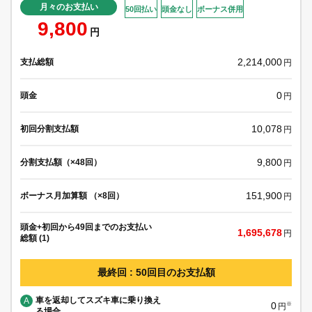
月々のお支払い
50回払い
頭金なし
ボーナス併用
9,800
円
2,214,000
支払総額
円
0
頭金
円
10,078
初回分割支払額
円
9,800
分割支払額（×48回）
円
151,900
ボーナス月加算額 （×8回）
円
頭金+初回から49回までのお支払い
1,695,678
円
総額 (1)
最終回 : 50回目のお支払額
車を返却してスズキ車に乗り換え
A
0
※
円
る場合