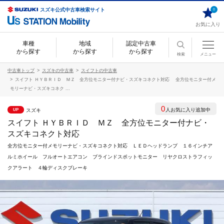
スズキ公式中古車検索サイト
0
お気に入り
車種
地域
認定中古車
から探す
から探す
から探す
検索
メニュー
中古車トップ
スズキの中古車
スイフトの中古車
スイフト ＨＹＢＲＩＤ ＭＺ 全方位モニター付ナビ・スズキコネクト対応 全方位モニター付メ
モリーナビ・スズキコネク ...
0
人お気に入り追加中
スズキ
UP
スイフト ＨＹＢＲＩＤ ＭＺ 全方位モニター付ナビ・
スズキコネクト対応
全方位モニター付メモリーナビ・スズキコネクト対応 ＬＥＤヘッドランプ １６インチア
ルミホイール フルオートエアコン ブラインドスポットモニター リヤクロストラフィッ
クアラート ４輪ディスクブレーキ