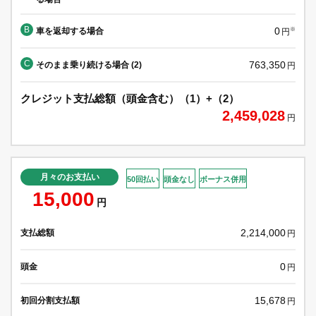
B
0
車を返却する場合
※
円
C
763,350
そのまま乗り続ける場合 (2)
円
クレジット支払総額（頭金含む）（1）+（2）
2,459,028
円
月々のお支払い
50回払い
頭金なし
ボーナス併用
15,000
円
2,214,000
支払総額
円
0
頭金
円
15,678
初回分割支払額
円