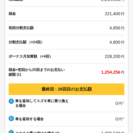
221,400
頭金
円
4,856
初回分割支払額
円
4,800
分割支払額 （×24回）
円
228,200
ボーナス月加算額 （×4回）
円
頭金+初回から25回までのお支払い
1,254,256
円
総額 (1)
最終回 : 26回目のお支払額
車を返却してスズキ車に乗り換え
A
0
※
円
る場合
B
0
車を返却する場合
※
円
C