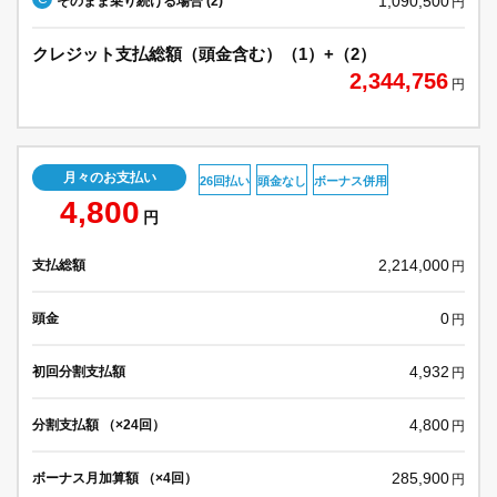
1,090,500
そのまま乗り続ける場合 (2)
円
クレジット支払総額（頭金含む）（1）+（2）
2,344,756
円
月々のお支払い
26回払い
頭金なし
ボーナス併用
4,800
円
2,214,000
支払総額
円
0
頭金
円
4,932
初回分割支払額
円
4,800
分割支払額 （×24回）
円
285,900
ボーナス月加算額 （×4回）
円