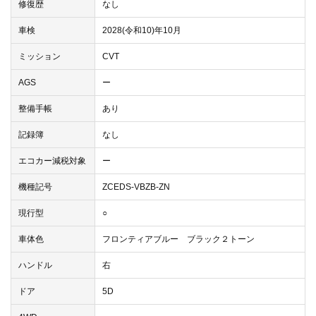
修復歴
なし
車検
2028(令和10)年10月
ミッション
CVT
AGS
ー
整備手帳
あり
記録簿
なし
エコカー減税対象
ー
機種記号
ZCEDS-VBZB-ZN
現行型
○
車体色
フロンティアブルー ブラック２トーン
ハンドル
右
ドア
5D