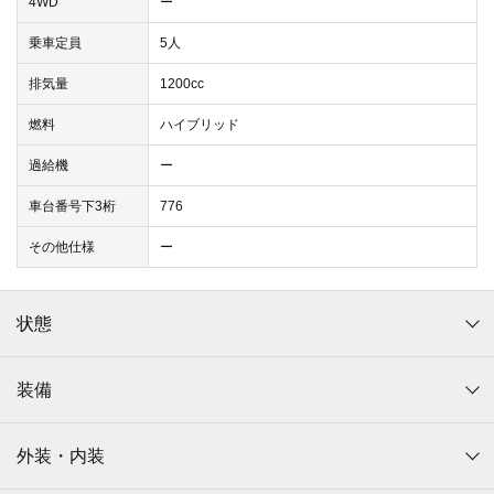
4WD
ー
乗車定員
5人
排気量
1200cc
燃料
ハイブリッド
過給機
ー
車台番号下3桁
776
その他仕様
ー
状態
装備
外装・内装