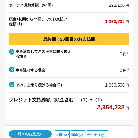
222,100
ボーナス月加算額 （×4回）
円
頭金+初回から25回までのお支払い
1,263,732
円
総額 (1)
最終回 : 26回目のお支払額
車を返却してスズキ車に乗り換え
A
0
※
円
る場合
B
0
車を返却する場合
※
円
C
1,090,500
そのまま乗り続ける場合 (2)
円
クレジット支払総額（頭金含む）（1）+（2）
2,354,232
円
月々のお支払い
26回払い
頭金なし
ボーナスなし