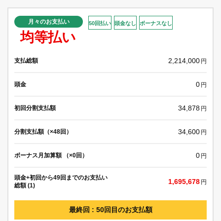
月々のお支払い
50回払い
頭金なし
ボーナスなし
均等払い
2,214,000
支払総額
円
0
頭金
円
34,878
初回分割支払額
円
34,600
分割支払額（×48回）
円
0
ボーナス月加算額 （×0回）
円
頭金+初回から49回までのお支払い
1,695,678
円
総額 (1)
最終回 : 50回目のお支払額