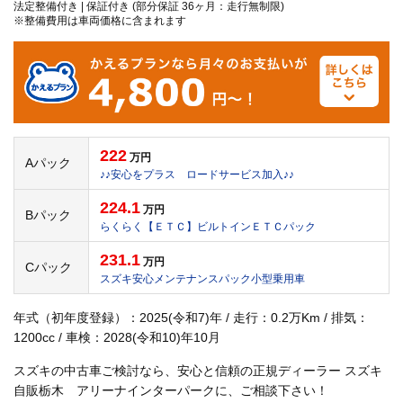
法定整備付き | 保証付き (部分保証 36ヶ月：走行無制限)
※整備費用は車両価格に含まれます
222
万円
Aパック
♪♪安心をプラス ロードサービス加入♪♪
224.1
万円
Bパック
らくらく【ＥＴＣ】ビルトインＥＴＣパック
231.1
万円
Cパック
スズキ安心メンテナンスパック小型乗用車
年式（初年度登録）：2025(令和7)年 / 走行：0.2万Km / 排気：
1200cc / 車検：2028(令和10)年10月
スズキの中古車ご検討なら、安心と信頼の正規ディーラー スズキ
自販栃木 アリーナインターパークに、ご相談下さい！