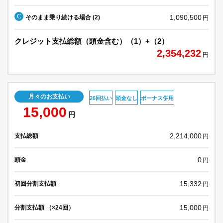
C
1,090,500
そのまま乗り続ける場合 (2)
円
クレジット支払総額（頭金含む）（1）+（2）
2,354,232
円
月々のお支払い
26回払い
頭金なし
ボーナス併用
15,000
円
2,214,000
支払総額
円
0
頭金
円
15,332
初回分割支払額
円
15,000
分割支払額 （×24回）
円