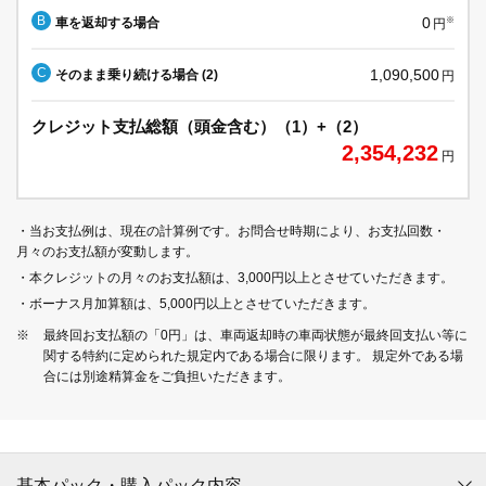
B
0
車を返却する場合
※
円
C
1,090,500
そのまま乗り続ける場合 (2)
円
クレジット支払総額（頭金含む）（1）+（2）
2,354,232
円
・当お支払例は、現在の計算例です。お問合せ時期により、お支払回数・
月々のお支払額が変動します。
・本クレジットの月々のお支払額は、3,000円以上とさせていただきます。
・ボーナス月加算額は、5,000円以上とさせていただきます。
※
最終回お支払額の「0円」は、車両返却時の車両状態が最終回支払い等に
関する特約に定められた規定内である場合に限ります。 規定外である場
合には別途精算金をご負担いただきます。
基本パック・購入パック内容