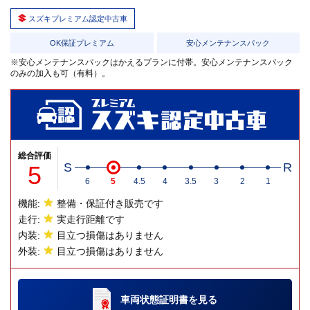
スズキプレミアム認定中古車
OK保証プレミアム
安心メンテナンスパック
※安心メンテナンスパックはかえるプランに付帯。安心メンテナンスパック
のみの加入も可（有料）。
総合評価
5
S
R
6
5
4.5
4
3.5
3
2
1
機能:
整備・保証付き販売です
走行:
実走行距離です
内装:
目立つ損傷はありません
外装:
目立つ損傷はありません
車両状態証明書
を見る