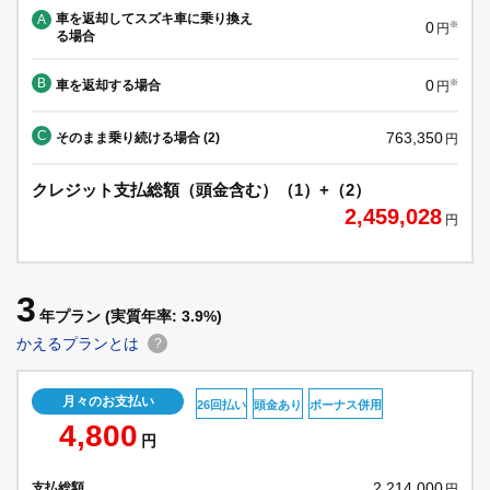
車を返却してスズキ車に乗り換え
A
0
※
円
る場合
B
0
車を返却する場合
※
円
C
763,350
そのまま乗り続ける場合 (2)
円
クレジット支払総額（頭金含む）（1）+（2）
2,459,028
円
3
年プラン
(実質年率: 3.9%)
かえるプランとは
?
月々のお支払い
26回払い
頭金あり
ボーナス併用
4,800
円
2,214,000
支払総額
円