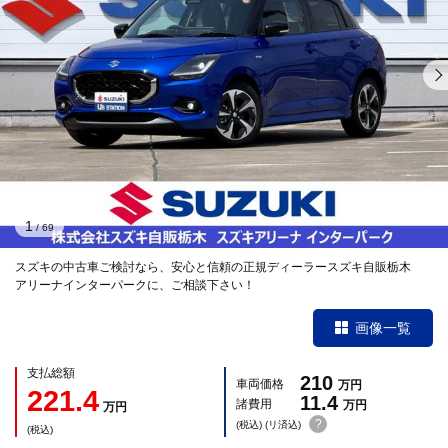
1
/
69
スズキの中古車ご検討なら、安心と信頼の正規ディーラースズキ自販栃木
アリーナインターパークに、ご相談下さい！
画像一覧
支払総額
210
車両価格
万円
221.4
11.4
諸費用
万円
万円
?
(税込) (リ済込)
(税込)