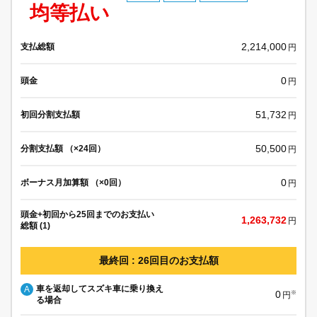
均等払い
2,214,000
支払総額
円
0
頭金
円
51,732
初回分割支払額
円
50,500
分割支払額 （×24回）
円
0
ボーナス月加算額 （×0回）
円
頭金+初回から25回までのお支払い
1,263,732
円
総額 (1)
最終回 : 26回目のお支払額
車を返却してスズキ車に乗り換え
A
0
※
円
る場合