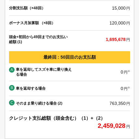
15,000
分割支払額（×48回）
円
120,000
ボーナス月加算額 （×8回）
円
頭金+初回から49回までのお支払い
1,695,678
円
総額 (1)
最終回 : 50回目のお支払額
車を返却してスズキ車に乗り換え
A
0
※
円
る場合
B
0
車を返却する場合
※
円
C
763,350
そのまま乗り続ける場合 (2)
円
クレジット支払総額（頭金含む）（1）+（2）
2,459,028
円