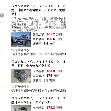
ワゴンＲスマイル ＨＹＢＲＩＤ Ｘ ３
型 【後席左右電動スライドドア・電動
Ｐ】
?
お問い合わせは県内でも「老舗」の須賀川中古車
センターへ！スズキ一筋２０年超のベテラン営業
が適切な車種、ご購入方法、メンテプラン、自動
車保険をご案内いたします。福島県外からのお問
い合わせはご遠慮下さい。
167.2
支払総額:
万円
160.6
車両価格:
万円
6.6
諸費用:
万円
法定整備付き
保証付き (部分保証 36ヶ月：走行無制限)
ワゴンＲスマイル ＨＹＢＲＩＤ Ｘ ３
型 ＦＦ 全方位カメラナビ
184.8
支払総額:
万円
178
車両価格:
万円
6.8
諸費用:
万円
法定整備付き
保証付き (部分保証 36ヶ月：走行無制限)
ワゴンＲスマイル ＨＹＢＲＩＤ Ｘ ３
型【４ＷＤ】オーディオレス
175.3
支払総額:
万円