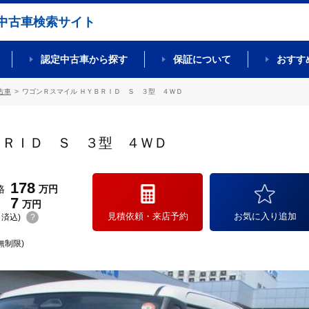
中古車検索サイト
認定中古車から探す
保証について
おすす
古車
ワゴンＲスマイル ＨＹＢＲＩＤ Ｓ ３型 ４ＷＤ
ＢＲＩＤ Ｓ ３型 ４ＷＤ
178
格
万円
7
万円
見積依頼・来店予約
お気に入り追加
(リ済込)
?
無制限)