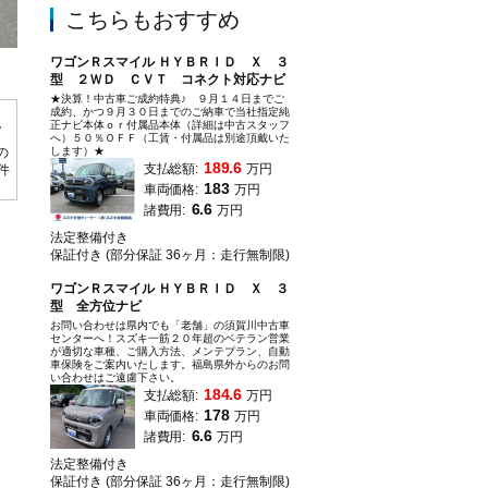
こちらもおすすめ
ワゴンＲスマイル ＨＹＢＲＩＤ Ｘ ３
型 ２ＷＤ ＣＶＴ コネクト対応ナビ
★決算！中古車ご成約特典♪ ９月１４日までご
成約、かつ９月３０日までのご納車で当社指定純
正ナビ本体ｏｒ付属品本体（詳細は中古スタッフ
へ）５０％ＯＦＦ（工賃・付属品は別途頂戴いた
の
します）★
189.6
支払総額:
万円
0件
183
車両価格:
万円
6.6
諸費用:
万円
法定整備付き
保証付き (部分保証 36ヶ月：走行無制限)
ワゴンＲスマイル ＨＹＢＲＩＤ Ｘ ３
型 全方位ナビ
お問い合わせは県内でも「老舗」の須賀川中古車
センターへ！スズキ一筋２０年超のベテラン営業
が適切な車種、ご購入方法、メンテプラン、自動
車保険をご案内いたします。福島県外からのお問
い合わせはご遠慮下さい。
184.6
支払総額:
万円
178
車両価格:
万円
6.6
諸費用:
万円
法定整備付き
保証付き (部分保証 36ヶ月：走行無制限)