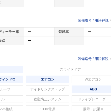
桁
装備略号 / 用語解説
ディーラー車
ー
禁煙車
ー
経路
ー
装備略号 / 用語解説
スライドドア
ウィンドウ
エアコン
Wエアコン
ルーフ
アイドリングストップ
ABS
ール
盗難防止システム
ドライブレコーダー
tooth接続
100V電源
展示・試乗車