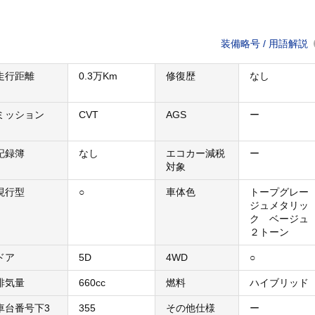
装備略号 / 用語解説
走行距離
0.3万Km
修復歴
なし
ミッション
CVT
AGS
ー
記録簿
なし
エコカー減税
ー
対象
現行型
○
車体色
トープグレー
ジュメタリッ
ク ベージュ
２トーン
ドア
5D
4WD
○
排気量
660cc
燃料
ハイブリッド
車台番号下3
355
その他仕様
ー