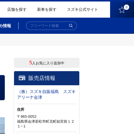
0
店舗を探す
新車を探す
スズキ公式サイト
め情報
5
人お気に入り追加中
販売店情報
（株）スズキ自販福島 スズキ
アリーナ会津
住所
〒965-0052
福島県会津若松市町北町始宮前１２
１−１