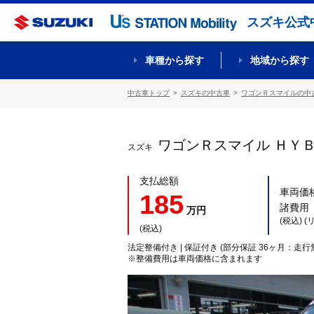
スズキ公式
車種から探す
地域から探す
中古車トップ
スズキの中古車
ワゴンＲスマイルの中
ワゴンＲスマイル ＨＹ
スズキ
支払総額
車両価
185
諸費用
万円
(税込) 
(税込)
法定整備付き | 保証付き (部分保証 36ヶ月：走行
※整備費用は車両価格に含まれます