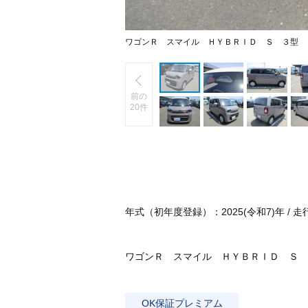
ワゴンＲ スマイル ＨＹＢＲＩＤ Ｓ ３型 
前の
20件
年式（初年度登録）：2025(令和7)年 / 走行：0
ワゴンＲ スマイル ＨＹＢＲＩＤ Ｓ 
OK保証プレミアム