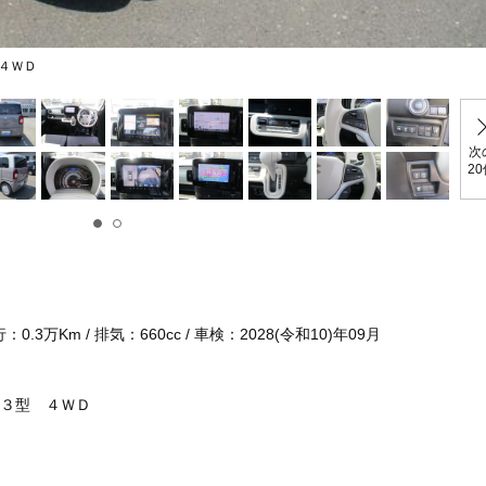
４ＷＤ
次
2
.3万Km / 排気：660cc / 車検：2028(令和10)年09月
３型 ４ＷＤ