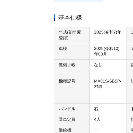
基本仕様
年式(初年度
2025(令和7)年
登録)
車検
2028(令和10)
年09月
整備手帳
なし
機種記号
MX91S-SBSP-
ZN3
ハンドル
右
乗車定員
4人
過給機
ー