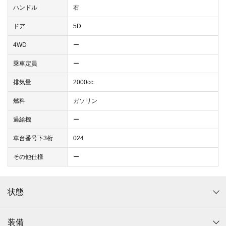
ハンドル
右
ドア
5D
4WD
ー
乗車定員
ー
排気量
2000cc
燃料
ガソリン
過給機
ー
車台番号下3桁
024
その他仕様
ー
状態
装備