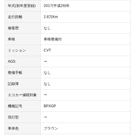
年式(初年度登録)
2017(平成29)年
走行距離
2.8万Km
修復歴
なし
車検
車検整備付
ミッション
CVT
AGS
ー
整備手帳
なし
記録簿
なし
エコカー減税対象
ー
機種記号
BPXGP
現行型
ー
車体色
ブラウン