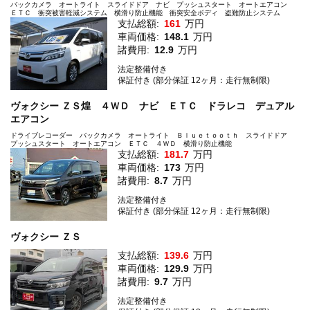
バックカメラ オートライト スライドドア ナビ プッシュスタート オートエアコン
ＥＴＣ 衝突被害軽減システム 横滑り防止機能 衝突安全ボディ 盗難防止システム
支払総額:
161
万円
車両価格:
148.1
万円
諸費用:
12.9
万円
法定整備付き
保証付き (部分保証 12ヶ月：走行無制限)
ヴォクシー ＺＳ煌 ４ＷＤ ナビ ＥＴＣ ドラレコ デュアル
エアコン
ドライブレコーダー バックカメラ オートライト Ｂｌｕｅｔｏｏｔｈ スライドドア
プッシュスタート オートエアコン ＥＴＣ ４ＷＤ 横滑り防止機能
支払総額:
181.7
万円
車両価格:
173
万円
諸費用:
8.7
万円
法定整備付き
保証付き (部分保証 12ヶ月：走行無制限)
ヴォクシー ＺＳ
支払総額:
139.6
万円
車両価格:
129.9
万円
諸費用:
9.7
万円
法定整備付き