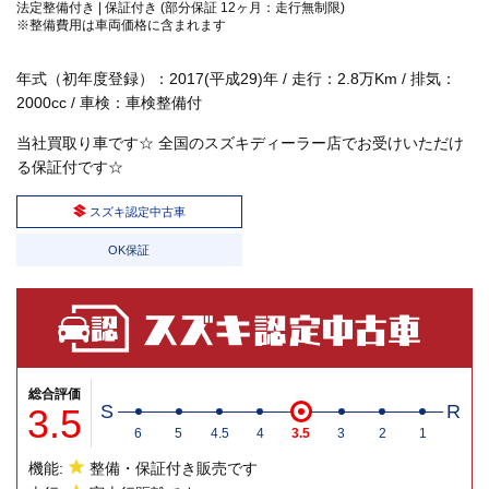
法定整備付き | 保証付き (部分保証 12ヶ月：走行無制限)
※整備費用は車両価格に含まれます
年式（初年度登録）：2017(平成29)年 / 走行：2.8万Km / 排気：
2000cc / 車検：車検整備付
当社買取り車です☆ 全国のスズキディーラー店でお受けいただけ
る保証付です☆
スズキ認定中古車
OK保証
総合評価
3.5
S
R
6
5
4.5
4
3.5
3
2
1
機能:
整備・保証付き販売です