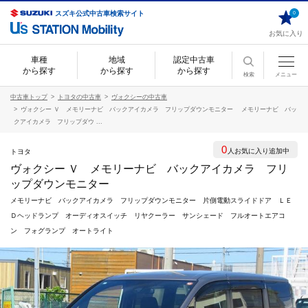
スズキ公式中古車検索サイト
0
お気に入り
車種
地域
認定中古車
から探す
から探す
から探す
検索
メニュー
中古車トップ
トヨタの中古車
ヴォクシーの中古車
ヴォクシー Ｖ メモリーナビ バックアイカメラ フリップダウンモニター メモリーナビ バッ
クアイカメラ フリップダウ ...
0
人お気に入り追加中
トヨタ
ヴォクシー Ｖ メモリーナビ バックアイカメラ フリ
ップダウンモニター
メモリーナビ バックアイカメラ フリップダウンモニター 片側電動スライドドア ＬＥ
Ｄヘッドランプ オーディオスイッチ リヤクーラー サンシェード フルオートエアコ
ン フォグランプ オートライト