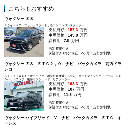
こちらもおすすめ
ヴォクシー ＺＳ
スライドドア プッシュスタートリモコンエンジンスターター
支払総額:
157.3
万円
車両価格:
149.8
万円
諸費用:
7.5
万円
法定整備付き
保証付き (部分保証 12ヶ月：走行無制限)
ヴォクシー ＺＳ ＥＴＣ２，０ ナビ バックカメラ 前方ドラ
レコ
Ｂｌｕｅｔｏｏｔｈオーディオ 衝突被害軽減システム オートマチックハイビーム ＬＥ
Ｄヘッドランプ 後席サンシェード リアクーラー
支払総額:
198.3
万円
車両価格:
187
万円
諸費用:
11.3
万円
法定整備付き
保証付き (部分保証 12ヶ月：走行無制限)
ヴォクシー ハイブリッド Ｖ ナビ バックカメラ ＥＴＣ キ
ーレス