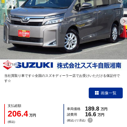
1
/
53
当社買取り車です☆全国のスズキディーラー店でお受けいただける保証付で
す☆
画像一覧
支払総額
189.8
車両価格
万円
206.4
16.6
諸費用
万円
万円
?
(税込) (リ済込)
(税込)