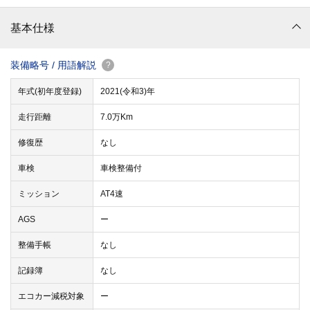
基本仕様
装備略号 / 用語解説
?
年式(初年度登録)
2021(令和3)年
走行距離
7.0万Km
修復歴
なし
車検
車検整備付
ミッション
AT4速
AGS
ー
整備手帳
なし
記録簿
なし
エコカー減税対象
ー