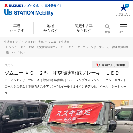
スズキ公式中古車検索サイト
0
お気に入り
車種
地域
認定中古車
から探す
から探す
から探す
検索
メニュー
中古車トップ
スズキの中古車
ジムニーの中古車
ジムニー ＸＣ ２型 衝突被害軽減ブレーキ ＬＥＤ デュアルセンサーブレーキ｜誤発進抑制機
能｜ヘッドラン ...
5
人お気に入り追加中
スズキ
ジムニー ＸＣ ２型 衝突被害軽減ブレーキ ＬＥＤ
デュアルセンサーブレーキ｜誤発進抑制機能｜ヘッドランプウォッシャー｜クルーズコント
ロールシステム｜本革巻きステアリングホイール｜１６インチアルミホイール｜シートヒー
ター｜