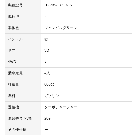
機種記号
JB64W-JXCR-J2
現行型
○
車体色
ジャングルグリーン
ハンドル
右
ドア
3D
4WD
○
乗車定員
4人
排気量
660cc
燃料
ガソリン
過給機
ターボチャージャー
車台番号下3桁
269
その他仕様
ー