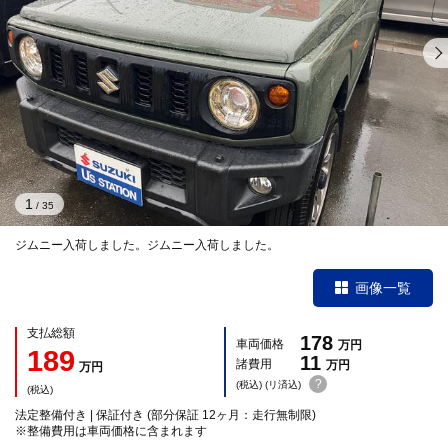
1
/
35
ジムニー入荷しました。ジムニー入荷しました。
画像一覧
支払総額
178
車両価格
万円
189
11
諸費用
万円
万円
?
(税込) (リ済込)
(税込)
法定整備付き | 保証付き (部分保証 12ヶ月：走行無制限)
※整備費用は車両価格に含まれます