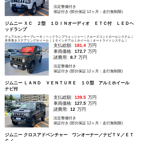
法定整備付き
保証付き (部分保証 12ヶ月：走行無制限)
ジムニー ＸＣ ２型 １ＤＩＮオーディオ ＥＴＣ付 ＬＥＤヘ
ッドランプ
デュアルセンサーブレーキ｜ヘッドランプウォッシャー｜クルーズコントロールシステム｜
本革巻きステアリングホイール｜１６インチアルミホイール｜オートライトシステム｜
支払総額:
181.4
万円
車両価格:
172.7
万円
諸費用:
8.7
万円
法定整備付き
保証付き (部分保証 12ヶ月：走行無制限)
ジムニー ＬＡＮＤ ＶＥＮＴＵＲＥ １０型 アルミホイール
ナビ付
支払総額:
139.5
万円
車両価格:
127.5
万円
諸費用:
12
万円
法定整備付き
保証付き (部分保証 12ヶ月：走行無制限)
ジムニー クロスアドベンチャー ワンオーナー／ナビＴＶ／ＥＴ
Ｃ／