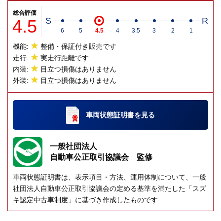
総合評価
4.5
S
R
6
5
4.5
4
3.5
3
2
1
機能:
整備・保証付き販売です
走行:
実走行距離です
内装:
目立つ損傷はありません
外装:
目立つ損傷はありません
車両状態証明書
を見る
一般社団法人
自動車公正取引協議会 監修
車両状態証明書は、表示項目・方法、運用体制について、一般
社団法人自動車公正取引協議会の定める基準を満たした「スズ
キ認定中古車制度」に基づき作成したものです