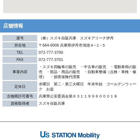
店舗情報
屋号
（株）スズキ自販兵庫 スズキアリーナ伊丹
所在地
〒664-0006 兵庫県伊丹市鴻池４−１−５
TEL
072-777-3700
FAX
072-777-3701
・スズキ四輪車の販売 ・中古車の販売 ・電動車両の販
事業内容
売 ・部品・用品の販売 ・自動車整備（点検・車検・修
理） ・損害保険代理業
水曜日 第二・第三火曜日 年末年始 ゴールデンウィー
定休日
ク お盆
古物商許可番号
兵庫県公安委員会第６３１１９９６０００１８
資格取得者
スズキ自販兵庫