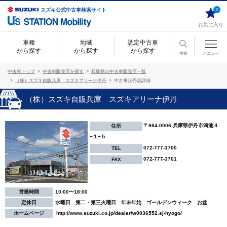
スズキ公式中古車検索サイト
0
お気に入り
車種
地域
認定中古車
から探す
から探す
から探す
検索
メニュー
中古車トップ
中古車販売店を探す
兵庫県の中古車販売店一覧
（株）スズキ自販兵庫 スズキアリーナ伊丹
中古車販売店詳細
（株）スズキ自販兵庫 スズキアリーナ伊丹
〒664-0006 兵庫県伊丹市鴻池４
住所
−１−５
072-777-3700
TEL
072-777-3701
FAX
営業時間
10:00〜18:00
定休日
水曜日 第二・第三火曜日 年末年始 ゴールデンウィーク お盆
ホームページ
http://www.suzuki.co.jp/dealer/w0036552.sj-hyogo/