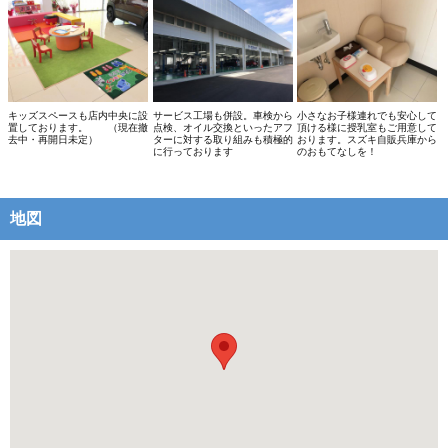
キッズスペースも店内中央に設
サービス工場も併設。車検から
小さなお子様連れでも安心して
置しております。 （現在撤
点検、オイル交換といったアフ
頂ける様に授乳室もご用意して
去中・再開日未定）
ターに対する取り組みも積極的
おります。スズキ自販兵庫から
に行っております
のおもてなしを！
地図