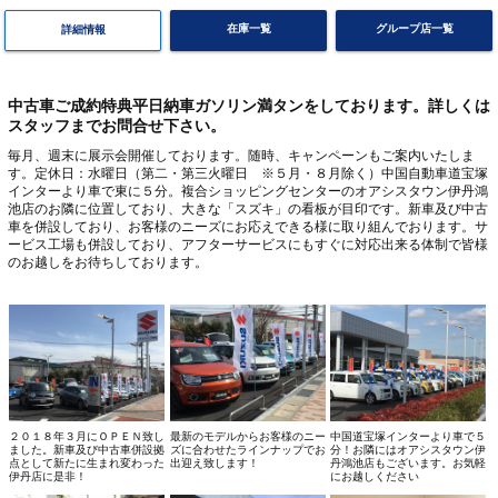
在庫一覧
グループ店一覧
詳細情報
中古車ご成約特典平日納車ガソリン満タンをしております。詳しくは
スタッフまでお問合せ下さい。
毎月、週末に展示会開催しております。随時、キャンペーンもご案内いたしま
す。定休日：水曜日（第二・第三火曜日 ※５月・８月除く）中国自動車道宝塚
インターより車で東に５分。複合ショッピングセンターのオアシスタウン伊丹鴻
池店のお隣に位置しており、大きな「スズキ」の看板が目印です。新車及び中古
車を併設しており、お客様のニーズにお応えできる様に取り組んでおります。サ
ービス工場も併設しており、アフターサービスにもすぐに対応出来る体制で皆様
のお越しをお待ちしております。
２０１８年３月にＯＰＥＮ致し
最新のモデルからお客様のニー
中国道宝塚インターより車で５
ました。新車及び中古車併設拠
ズに合わせたラインナップでお
分！お隣にはオアシスタウン伊
点として新たに生まれ変わった
出迎え致します！
丹鴻池店もございます。お気軽
伊丹店に是非！
にお越しください