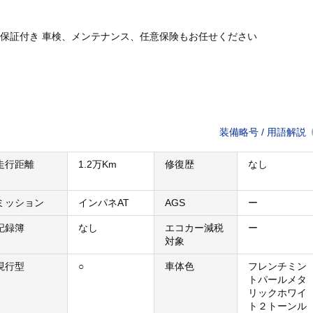
保証付き 車検、メンテナンス、任意保険もお任せください
装備略号 / 用語解説
走行距離
1.2万Km
修復歴
なし
ミッション
インパネAT
AGS
ー
記録簿
なし
エコカー減税
ー
対象
現行型
○
車体色
フレンチミン
トパールメタ
リックホワイ
ト２トーンル