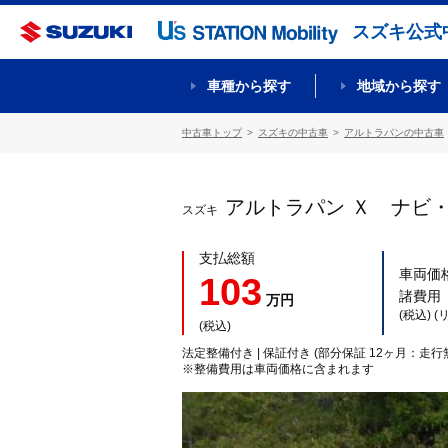
スズキ公式
車種から探す
地域から探す
中古車トップ
スズキの中古車
アルトラパンの中古車
アルトラパン Ｘ ナビ
スズキ
支払総額
車両価
103
諸費用
万円
(税込) 
(税込)
法定整備付き | 保証付き (部分保証 12ヶ月：走行
※整備費用は車両価格に含まれます