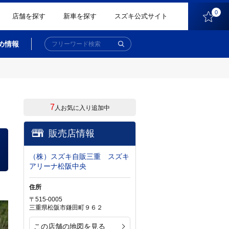
0
店舗を探す
新車を探す
スズキ公式サイト
め情報
7
人お気に入り追加中
販売店情報
（株）スズキ自販三重 スズキ
アリーナ松阪中央
住所
〒515-0005
三重県松阪市鎌田町９６２
この店舗の地図を見る