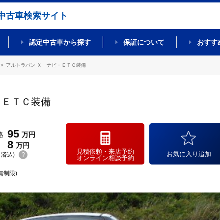
中古車検索サイト
認定中古車から探す
保証について
おすす
アルトラパン Ｘ ナビ・ＥＴＣ装備
・ＥＴＣ装備
95
格
万円
8
万円
見積依頼・来店予約
お気に入り追加
(リ済込)
?
オンライン相談予約
無制限)