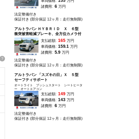
155
車両価格:
万円
6
諸費用:
万円
法定整備付き
保証付き (部分保証 12ヶ月：走行無制限)
アルトラパン ＨＹＢＲＩＤ Ｘ ６型
衝突被害軽減ブレーキ、全方位カメラ付
165
支払総額:
万円
159.1
車両価格:
万円
5.9
諸費用:
万円
?
法定整備付き
保証付き (部分保証 12ヶ月：走行無制限)
アルトラパン 「スズキの日」Ｘ ５型
セーフティサポート
オートライト プッシュスタート シートヒータ
ー オートエアコン
149
支払総額:
万円
143
車両価格:
万円
6
諸費用:
万円
法定整備付き
保証付き (部分保証 12ヶ月：走行無制限)