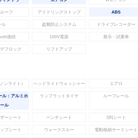
ルーフ
アイドリングストップ
ABS
ール
盗難防止システム
ドライブレコーダー
tooth接続
100V電源
展示・試乗車
デフロック
リフトアップ
セノンライト）
ヘッドライトウォッシャー
エアロ
ール：アルミホ
ランフラットタイヤ
ルーフレール
ール
ザーシート
ベンチシート
3列シート
ップシート
ウォークスルー
電動格納サードシート