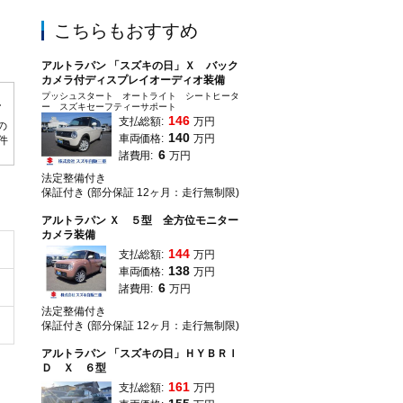
こちらもおすすめ
ナビ装備
アルトラパン 「スズキの日」Ｘ バック
カメラ付ディスプレイオーディオ装備
プッシュスタート オートライト シートヒータ
ー スズキセーフティーサポート
146
支払総額:
万円
の
140
車両価格:
万円
0件
6
諸費用:
万円
法定整備付き
保証付き (部分保証 12ヶ月：走行無制限)
アルトラパン Ｘ ５型 全方位モニター
カメラ装備
144
支払総額:
万円
138
車両価格:
万円
6
諸費用:
万円
法定整備付き
保証付き (部分保証 12ヶ月：走行無制限)
アルトラパン 「スズキの日」ＨＹＢＲＩ
Ｄ Ｘ ６型
161
支払総額:
万円