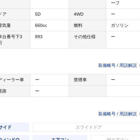
ーフ
ドア
5D
4WD
ー
排気量
660cc
燃料
ガソリン
車台番号下3
893
その他仕様
ー
桁
装備略号 / 用語解説
ディーラー車
ー
禁煙車
ー
経路
ー
装備略号 / 用語解説
 サイド
スライドドア
ウィンドウ
エアコン
Wエアコン