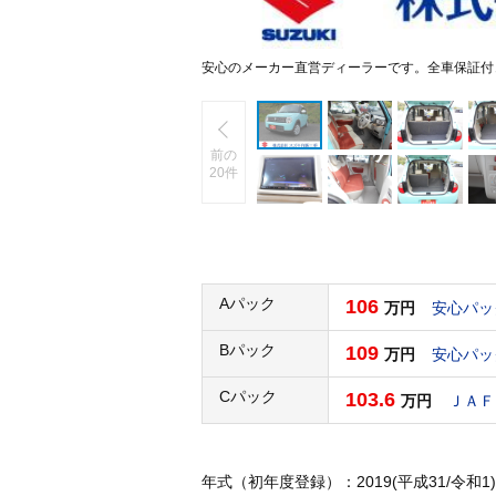
安心のメーカー直営ディーラーです。全車保証付
前の
20件
Aパック
106
万円
安心パッ
Bパック
109
万円
安心パッ
Cパック
103.6
万円
ＪＡＦ
年式（初年度登録）：2019(平成31/令和1)年